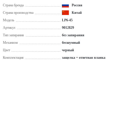
Страна бренда
Россия
Страна производства
Китай
Модель
LP6-45
Артикул
9012829
Тип запирания
без запирания
Механизм
бесшумный
Цвет
черный
Комплектация
защелка + ответная планка