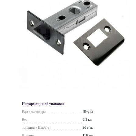
Информация об упаковке
Единица товара
Штука
Вес
0.1
кг.
Толщина / Высота
30
мм.
Ширина
110
мм.