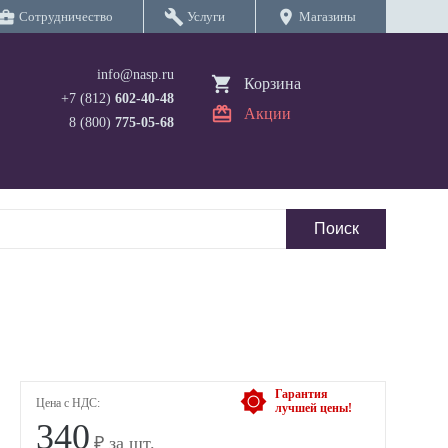
iness_center
build
location_on
Сотрудничество
Услуги
Магазины
info@nasp.ru
Корзина
+7 (812)
602-40-48
Акции
8 (800)
775-05-68
Гарантия
Цена с НДС:
лучшей цены!
340
₽ за шт.