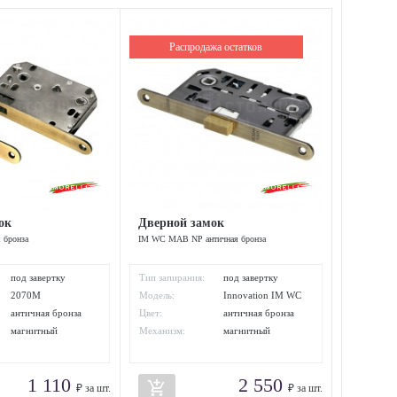
Распродажа остатков
ок
Дверной замок
 бронза
IM WC MAB NP античная бронза
под завертку
Тип запирания:
под завертку
2070M
Модель:
Innovation IM WC
NP
античная бронза
Цвет:
античная бронза
магнитный
Механизм:
магнитный
1 110
2 550
add_shopping_cart
₽ за шт.
₽ за шт.