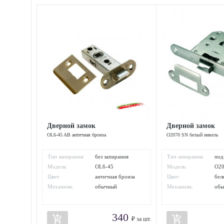
Дверной замок
Дверной замок
OL6-45 AB античная бронза
O2070 SN белый никель
Тип запирания:
без запирания
Тип запирания:
под
Модель:
OL6-45
Модель:
O2
Цвет:
античная бронза
Цвет:
бел
Механизм:
обычный
Механизм:
об
340
add_shopping_cart
add_shopping_cart
₽ за шт.