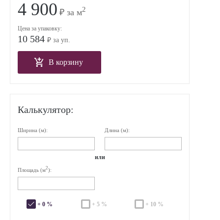
4 900
2
₽ за м
Цена за упаковку:
10 584
₽ за уп.
В корзину
Калькулятор:
Ширина (м):
Длина (м):
или
2
Площадь (м
):
+ 0 %
+ 5 %
+ 10 %