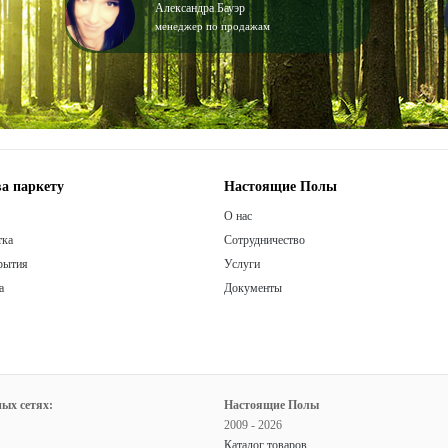
Александра Бауэр
менеджер по продажам
а паркету
Настоящие Полы
О нас
тка
Сотрудничество
рытия
Услуги
а
Документы
ых сетях:
Настоящие Полы
2009 - 2026
Каталог товаров