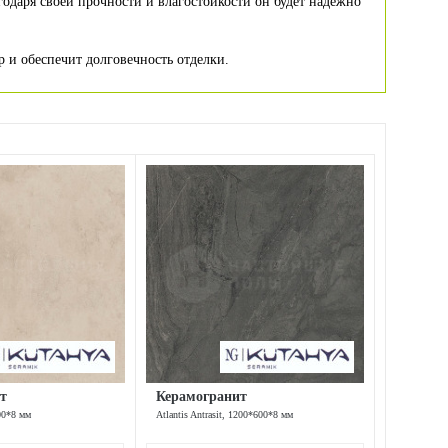
одаря своей прочности и влагостойкости он будет надежно
 и обеспечит долговечность отделки.
т
Керамогранит
00*8 мм
Atlantis Antrasit, 1200*600*8 мм