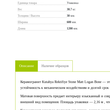
Единица товара
Упаковка
Вес
30.7
кг.
Толщина / Высота
30
мм.
Ширина
600
мм.
Длина
1200
мм.
Описание
Наличие образцов
Керамогранит Kutahya Rektifiye Stone Matt Logan Bone — 
устойчивость к механическим воздействиям и долгий срок
Матовая поверхность придает интерьеру изысканный и сов
внешний вид помещения. Площадь упаковки — 2,16 м , что 