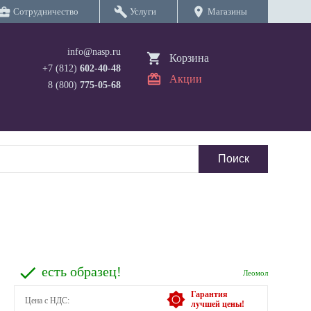
iness_center
build
location_on
Сотрудничество
Услуги
Магазины
info@nasp.ru
Корзина
+7 (812)
602-40-48
Акции
8 (800)
775-05-68
есть образец!
Леомол
Гарантия
Цена с НДС:
лучшей цены!