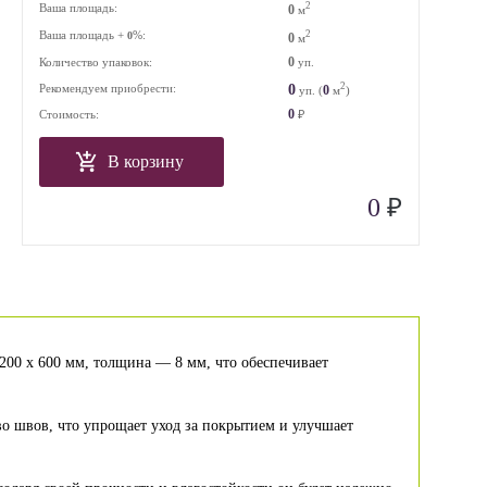
2
Ваша площадь:
0
м
Ваша площадь +
%:
2
0
0
м
0
Количество упаковок:
уп.
2
0
Рекомендуем приобрести:
0
уп. (
м
)
0
Стоимость:
₽
В корзину
₽
0
1200 x 600 мм, толщина — 8 мм, что обеспечивает
о швов, что упрощает уход за покрытием и улучшает