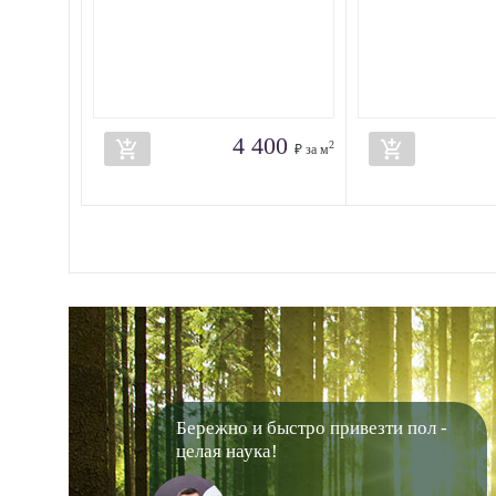
4 400
add_shopping_cart
add_shopping_cart
2
₽ за м
Бережно и быстро привезти пол -
целая наука!