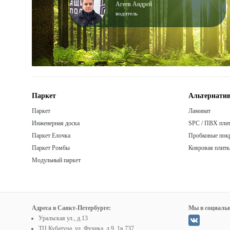
Агеев Андрей
водитель
Паркет
Альтернатив
Паркет
Ламинат
Инженерная доска
SPC / ПВХ пли
Паркет Елочка
Пробковые пок
Паркет Ромбы
Ковровая плитк
Модульный паркет
Адреса в Санкт-Петербурге:
Мы в социальн
Уральская ул., д.13
ТЦ Кубатура, ул. Фучика, д.9, 1в.737