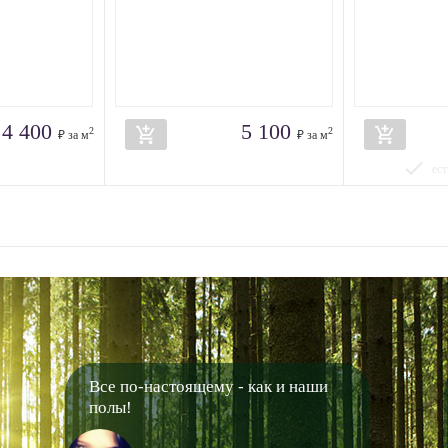
4 400
5 100
add_shopping_cart
add_shopping_cart
2
2
₽ за м
₽ за м
done
ест
Все по-настоящему - как и наши
полы!