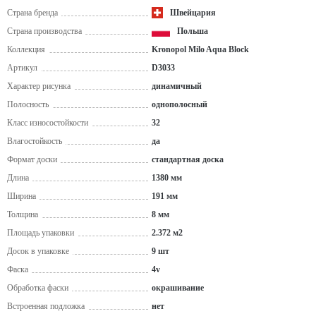
Страна бренда
Швейцария
Страна производства
Польша
Коллекция
Kronopol Milo Aqua Block
Артикул
D3033
Характер рисунка
динамичный
Полосность
однополосный
Класс износостойкости
32
Влагостойкость
да
Формат доски
стандартная доска
Длина
1380 мм
Ширина
191 мм
Толщина
8 мм
Площадь упаковки
2.372 м2
Досок в упаковке
9 шт
Фаска
4v
Обработка фаски
окрашивание
Встроенная подложка
нет