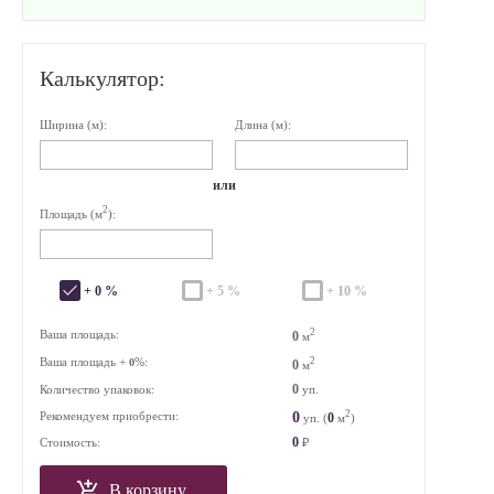
Калькулятор:
Ширина (м):
Длина (м):
или
2
Площадь (м
):
+ 0 %
+ 5 %
+ 10 %
2
Ваша площадь:
0
м
Ваша площадь +
%:
2
0
0
м
0
Количество упаковок:
уп.
2
0
Рекомендуем приобрести:
0
уп. (
м
)
0
Стоимость:
₽
В корзину