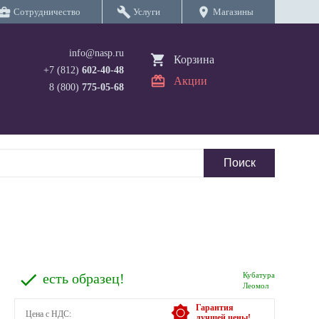
iness_center
build
location_on
Сотрудничество
Услуги
Магазины
info@nasp.ru
Корзина
+7 (812)
602-40-48
Акции
8 (800)
775-05-68
есть образец!
Кубатура
Леомол
Гарантия
Цена с НДС:
лучшей цены!