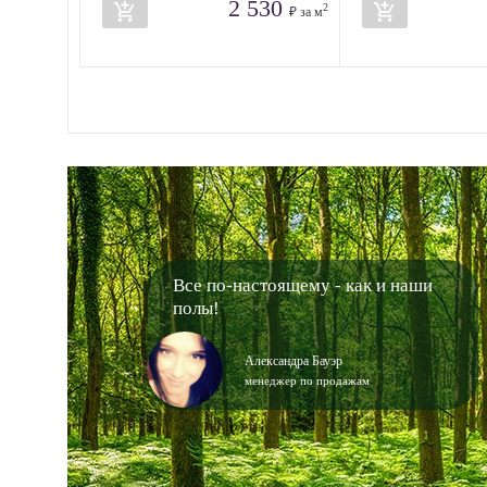
2 530
add_shopping_cart
add_shopping_cart
2
₽ за м
Все по-настоящему - как и наши
полы!
Александра Бауэр
менеджер по продажам