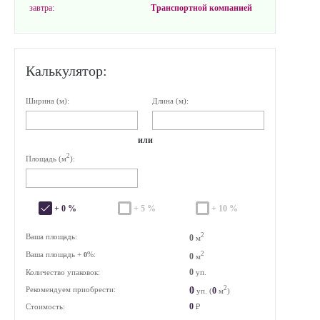
завтра:
Транспортной компанией
Калькулятор:
Ширина (м):
Длина (м):
или
2
Площадь (м
):
+ 0 %
+ 5 %
+ 10 %
2
Ваша площадь:
0
м
Ваша площадь +
%:
2
0
0
м
0
Количество упаковок:
уп.
2
0
Рекомендуем приобрести:
0
уп. (
м
)
0
Стоимость:
₽