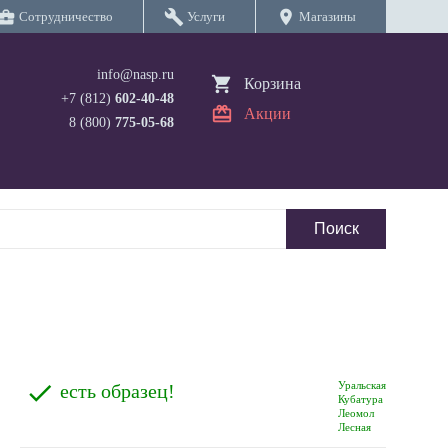
iness_center
build
location_on
Сотрудничество
Услуги
Магазины
info@nasp.ru
Корзина
+7 (812)
602-40-48
Акции
8 (800)
775-05-68
Уральская
есть образец!
Кубатура
Леомол
Лесная