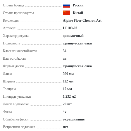
Страна бренда
Россия
Страна производства
Китай
Коллекция
Alpine Floor Chevron Art
Артикул
LF109-05
Характер рисунка
динамичный
Полосность
французская елка
Класс износостойкости
34
Влагостойкость
да
Формат доски
французская eлка
Длина
550 мм
Ширина
112 мм
Толщина
12 мм
Площадь упаковки
1.232 м2
Досок в упаковке
20 шт
Фаска
4v
Обработка фаски
окрашивание
Встроенная подложка
нет