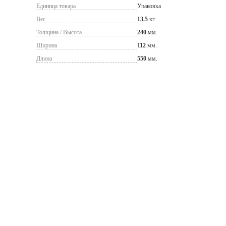
Единица товара
Упаковка
Вес
13.5
кг.
Толщина / Высота
240
мм.
Ширина
112
мм.
Длина
550
мм.