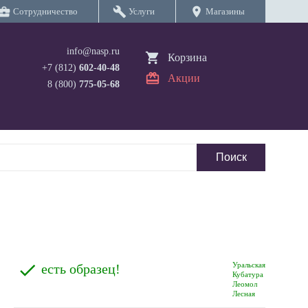
iness_center
build
location_on
Сотрудничество
Услуги
Магазины
info@nasp.ru
Корзина
+7 (812)
602-40-48
Акции
8 (800)
775-05-68
Уральская
есть образец!
Кубатура
Леомол
Лесная