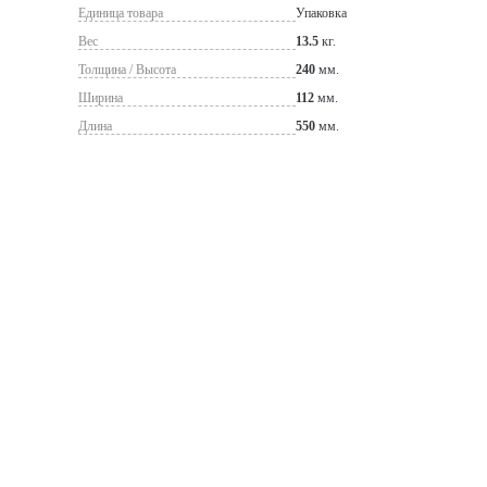
Единица товара
Упаковка
Вес
13.5
кг.
Толщина / Высота
240
мм.
Ширина
112
мм.
Длина
550
мм.