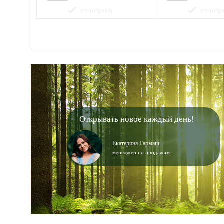
done
done
есть образец
есть обр
Открывать новое каждый день!
Екатерина Гармаш
менеджер по продажам