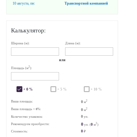
10 августа, пн:
Транспортной компанией
Калькулятор:
Ширина (м):
Длина (м):
или
2
Площадь (м
):
+ 0 %
+ 5 %
+ 10 %
2
Ваша площадь:
0
м
Ваша площадь +
%:
2
0
0
м
0
Количество упаковок:
уп.
2
0
Рекомендуем приобрести:
0
уп. (
м
)
0
Стоимость:
₽