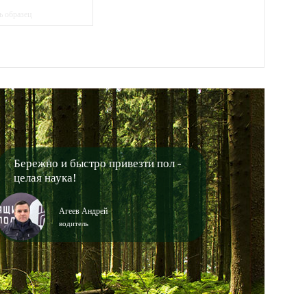
ь образец
Бережно и быстро привезти пол -
целая наука!
Агеев Андрей
водитель