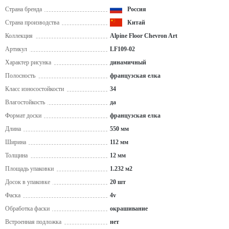
Страна бренда
Россия
Страна производства
Китай
Коллекция
Alpine Floor Chevron Art
Артикул
LF109-02
Характер рисунка
динамичный
Полосность
французская елка
Класс износостойкости
34
Влагостойкость
да
Формат доски
французская eлка
Длина
550 мм
Ширина
112 мм
Толщина
12 мм
Площадь упаковки
1.232 м2
Досок в упаковке
20 шт
Фаска
4v
Обработка фаски
окрашивание
Встроенная подложка
нет