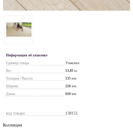
Информация об упаковке
Единица товара
Упаковка
Вес
13.85
кг.
Толщина / Высота
135
мм.
Ширина
210
мм.
Длина
610
мм.
код товара
138151
Коллекция