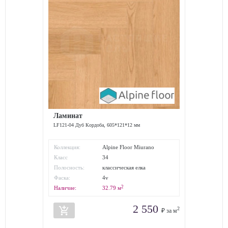
Ламинат
LF121-04 Дуб Кордоба, 605*121*12 мм
Коллекция:
Alpine Floor Miurano
Herringbone
Класс
34
износостойкости:
Полосность:
классическая елка
Фаска:
4v
2
Наличие:
32.79
м
2 550
add_shopping_cart
2
₽ за м