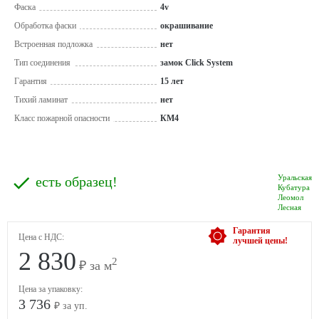
Фаска
4v
Обработка фаски
окрашивание
Встроенная подложка
нет
Тип соединения
замок Click System
Гарантия
15 лет
Тихий ламинат
нет
Класс пожарной опасности
КМ4
Уральская
есть образец!
Кубатура
Леомол
Лесная
Гарантия
Цена с НДС:
лучшей цены!
2 830
2
₽ за м
Цена за упаковку:
3 736
₽ за уп.