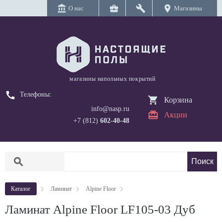
account_balance
business_center
build
location_on
О нас
Магазины
магазины напольных покрытий
call
Телефоны:
Корзина
info@nasp.ru
Акции
+7 (812)
602-40-48
search
Каталог
Ламинат
Alpine Floor
Ламинат Alpine Floor LF105-03 Дуб