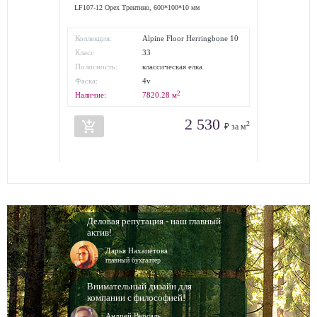
LF107-12 Орех Трентино, 600*100*10 мм
Коллекция:
Alpine Floor Herringbone 10
Класс
33
износостойкости:
Полосность:
классическая елка
Фаска:
4v
2
Наличие:
7820.28
м
2 530
add_shopping_cart
2
₽ за м
Деловая репутация - наш главный
актив!
Дарья Нахапетова
главный бухгалтер
Внимательный дизайн для
компании с философией!
Андрей Версаль