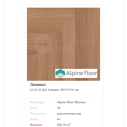
Ламинат
LF121-10 Дуб Аликанте, 605*121*12 мм
Коллекция:
Alpine Floor Miurano
Herringbone
Класс
34
износостойкости:
Полосность:
классическая елка
Фаска:
4v
2
Наличие:
406.34
м