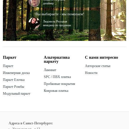
дизайнер
Вы выбираете - мы помогаем!
Людмила Реуцкая
менеджер по продажам
Паркет
Альтернатива
С нами интересно
паркету
Паркет
Авторские статьи
Ламинат
Инженерная доска
Новости
SPC / ПВХ плитка
Паркет Елочка
Пробковые покрытия
Паркет Ромбы
Ковровая плитка
Модульный паркет
Адреса в Санкт-Петербурге: