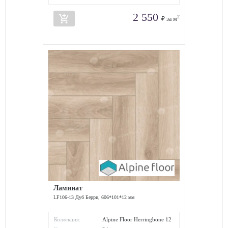
2 550
add_shopping_cart
2
₽ за м
Ламинат
LF106-13 Дуб Берри, 606*101*12 мм
Коллекция:
Alpine Floor Herringbone 12