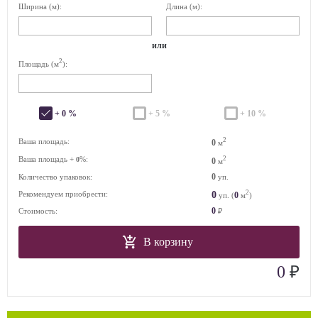
Ширина (м):
Длина (м):
или
2
Площадь (м
):
+ 0 %
+ 5 %
+ 10 %
2
Ваша площадь:
0
м
Ваша площадь +
%:
2
0
0
м
0
Количество упаковок:
уп.
2
0
Рекомендуем приобрести:
0
уп. (
м
)
0
Стоимость:
₽
В корзину
₽
0