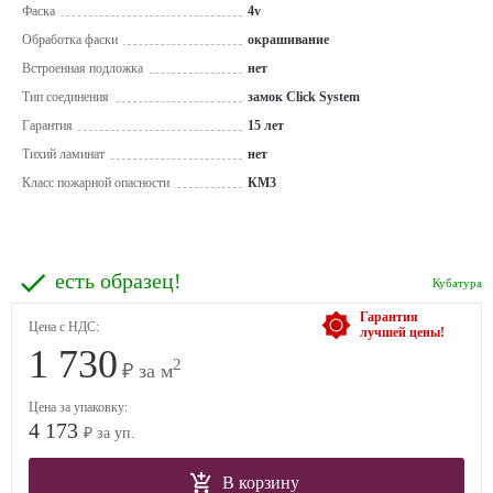
Фаска
4v
Обработка фаски
окрашивание
Встроенная подложка
нет
Тип соединения
замок Click System
Гарантия
15 лет
Тихий ламинат
нет
Класс пожарной опасности
КМ3
есть образец!
Кубатура
Гарантия
Цена с НДС:
лучшей цены!
1 730
2
₽ за м
Цена за упаковку:
4 173
₽ за уп.
В корзину