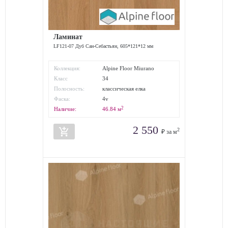
Ламинат
LF121-07 Дуб Сан-Себастьян, 605*121*12 мм
Коллекция:
Alpine Floor Miurano
Herringbone
Класс
34
износостойкости:
Полосность:
классическая елка
Фаска:
4v
2
Наличие:
46.84
м
2 550
add_shopping_cart
2
₽ за м