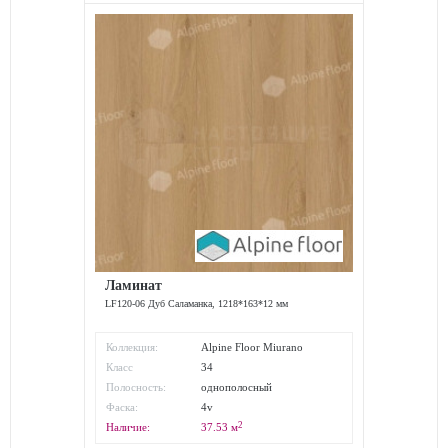
Ламинат
LF120-06 Дуб Саламанка, 1218*163*12 мм
Коллекция:
Alpine Floor Miurano
Класс
34
износостойкости:
Полосность:
однополосный
Фаска:
4v
2
Наличие:
37.53
м