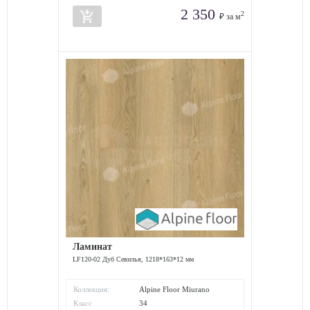
2 350
add_shopping_cart
2
₽ за м
Ламинат
LF120-02 Дуб Севилья, 1218*163*12 мм
Коллекция:
Alpine Floor Miurano
Класс
34