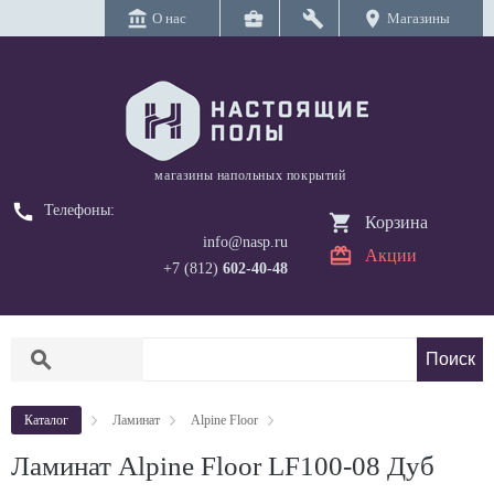
account_balance
business_center
build
location_on
О нас
Магазины
магазины напольных покрытий
call
Телефоны:
Корзина
info@nasp.ru
Акции
+7 (812)
602-40-48
search
Каталог
Ламинат
Alpine Floor
Ламинат Alpine Floor LF100-08 Дуб