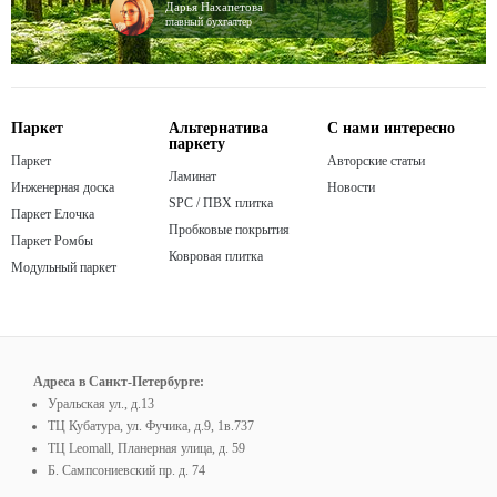
Дарья Нахапетова
главный бухгалтер
Паркет
Альтернатива
С нами интересно
паркету
Паркет
Авторские статьи
Ламинат
Инженерная доска
Новости
SPC / ПВХ плитка
Паркет Елочка
Пробковые покрытия
Паркет Ромбы
Ковровая плитка
Модульный паркет
Адреса в Санкт-Петербурге:
Уральская ул., д.13
ТЦ Кубатура, ул. Фучика, д.9, 1в.737
ТЦ Leomall, Планерная улица, д. 59
Б. Сампсониевский пр. д. 74