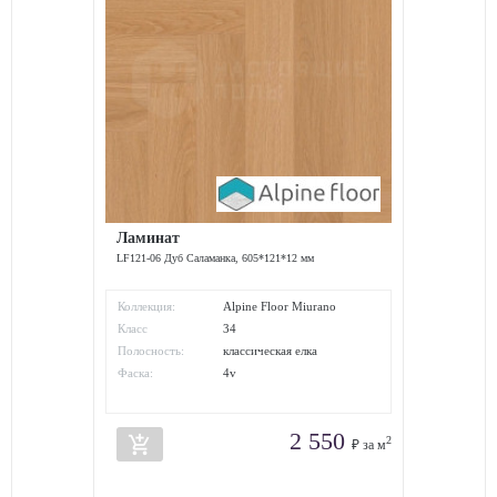
Ламинат
LF121-06 Дуб Саламанка, 605*121*12 мм
Коллекция:
Alpine Floor Miurano
Herringbone
Класс
34
износостойкости:
Полосность:
классическая елка
Фаска:
4v
2 550
add_shopping_cart
2
₽ за м