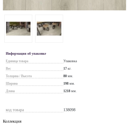
Информация об упаковке
Единица товара
Упаковка
Вес
17
кг.
Толщина / Высота
80
мм.
Ширина
198
мм.
Длина
1218
мм.
код товара
138098
Коллекция