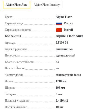
Alpine Floor Aura
Alpine Floor Intensity
Бренд
Alpine Floor
Страна бренда
Россия
Страна производства
Китай
Коллекция
Alpine Floor Aura
Артикул
LF100-08
Характер рисунка
динамичный
Полосность
однополосный
Класс износостойкости
33
Влагостойкость
да
Формат доски
стандартная доска
Длина
1218 мм
Ширина
198 мм
Толщина
8 мм
Площадь упаковки
2.4116 м2
Досок в упаковке
10 шт