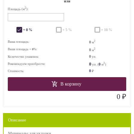
или
2
Площадь (м
):
+ 0 %
+ 5 %
+ 10 %
2
Ваша площадь:
0
м
Ваша площадь +
%:
2
0
0
м
0
Количество упаковок:
уп.
2
0
Рекомендуем приобрести:
0
уп. (
м
)
0
Стоимость:
₽
В корзину
₽
0
Описание
Материалы для укладки