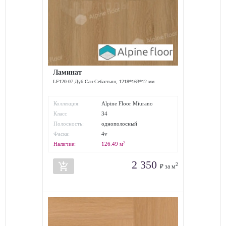
Ламинат
LF120-07 Дуб Сан-Себастьян, 1218*163*12 мм
Коллекция:
Alpine Floor Miurano
Класс
34
износостойкости:
Полосность:
однополосный
Фаска:
4v
2
Наличие:
126.49
м
2 350
add_shopping_cart
2
₽ за м