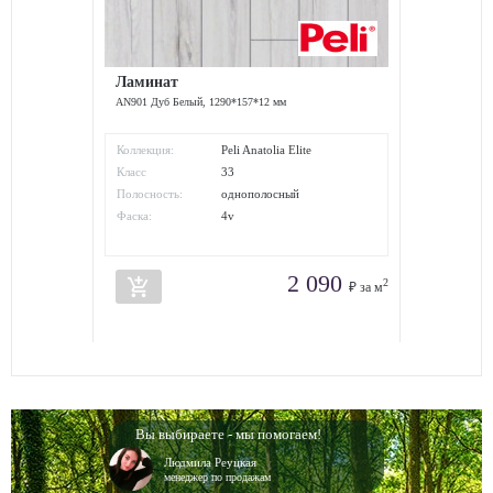
Ламинат
AN901 Дуб Белый, 1290*157*12 мм
Коллекция:
Peli Anatolia Elite
Класс
33
износостойкости:
Полосность:
однополосный
Фаска:
4v
2 090
add_shopping_cart
2
₽ за м
Вы выбираете - мы помогаем!
Людмила Реуцкая
менеджер по продажам