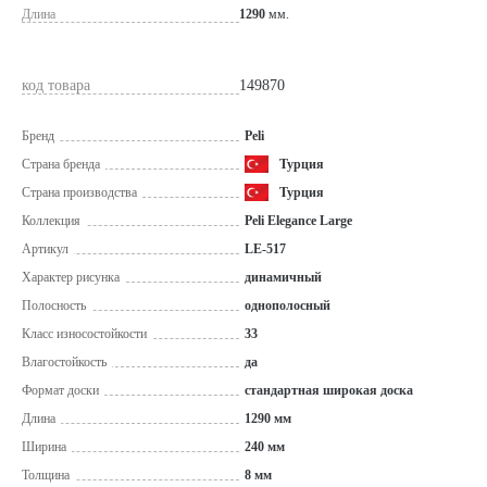
Длина
1290
мм.
код товара
149870
Бренд
Peli
Страна бренда
Турция
Страна производства
Турция
Коллекция
Peli Elegance Large
Артикул
LE-517
Характер рисунка
динамичный
Полосность
однополосный
Класс износостойкости
33
Влагостойкость
да
Формат доски
стандартная широкая доска
Длина
1290 мм
Ширина
240 мм
Толщина
8 мм