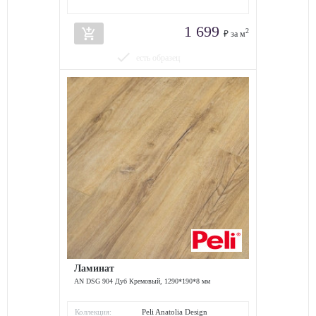
1 699
add_shopping_cart
2
₽ за м
done
есть образец
Ламинат
AN DSG 904 Дуб Кремовый, 1290*190*8 мм
Коллекция:
Peli Anatolia Design