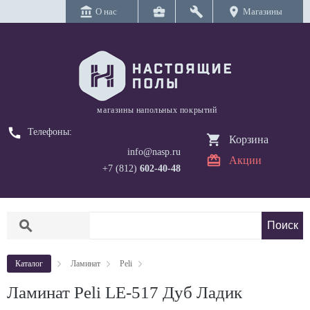
account_balance
business_center
build
location_on
О нас
Магазины
магазины напольных покрытий
call
Телефоны:
Корзина
info@nasp.ru
Акции
+7 (812)
602-40-48
search
Каталог
Ламинат
Peli
Ламинат Peli LE-517 Дуб Ладик