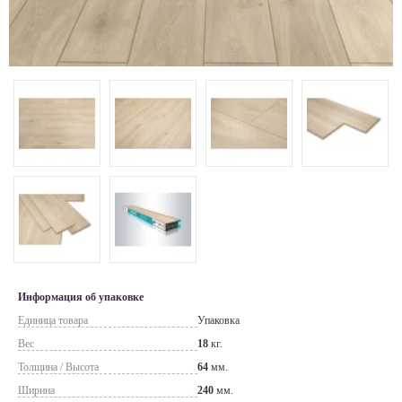
Информация об упаковке
Единица товара
Упаковка
Вес
18
кг.
Толщина / Высота
64
мм.
Ширина
240
мм.