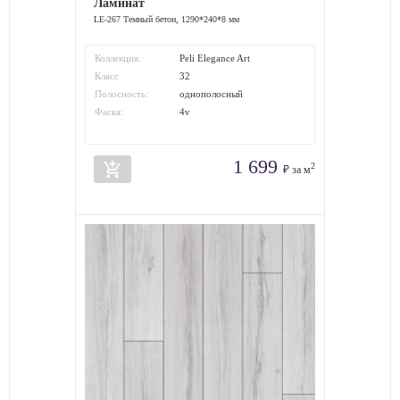
Ламинат
LE-267 Темный бетон, 1290*240*8 мм
Коллекция:
Peli Elegance Art
Класс
32
износостойкости:
Полосность:
однополосный
Фаска:
4v
1 699
add_shopping_cart
2
₽ за м