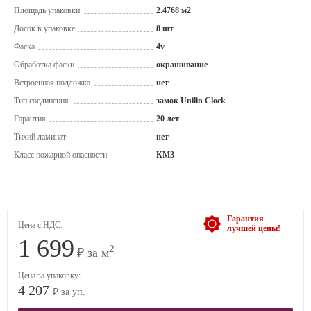
Площадь упаковки
2.4768 м2
Досок в упаковке
8 шт
Фаска
4v
Обработка фаски
окрашивание
Встроенная подложка
нет
Тип соединения
замок Unilin Clock
Гарантия
20 лет
Тихий ламинат
нет
Класс пожарной опасности
КМ3
Гарантия
Цена с НДС:
лучшей цены!
1 699
2
₽ за м
Цена за упаковку:
4 207
₽ за уп.