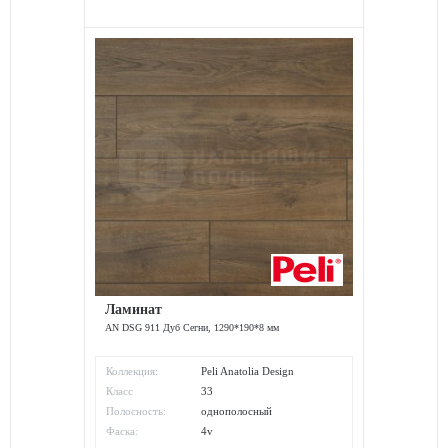
Ламинат
AN DSG 911 Дуб Сегни, 1290*190*8 мм
Коллекция:
Peli Anatolia Design
Класс
33
износостойкости:
Полосность:
однополосный
Фаска:
4v