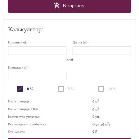
В корзину
Калькулятор:
Ширина (м):
Длина (м):
или
2
Площадь (м
):
+ 0 %
+ 5 %
+ 10 %
2
Ваша площадь:
0
м
Ваша площадь +
%:
2
0
0
м
0
Количество упаковок:
уп.
2
0
Рекомендуем приобрести:
0
уп. (
м
)
0
Стоимость:
₽