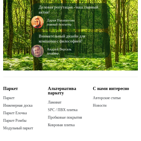
Деловая репутация - наш главный
актив!
Дарья Нахапетова
главный бухгалтер
Внимательный дизайн для
компании с философией!
Андрей Версаль
дизайнер
Паркет
Альтернатива
С нами интересно
паркету
Паркет
Авторские статьи
Ламинат
Инженерная доска
Новости
SPC / ПВХ плитка
Паркет Елочка
Пробковые покрытия
Паркет Ромбы
Ковровая плитка
Модульный паркет