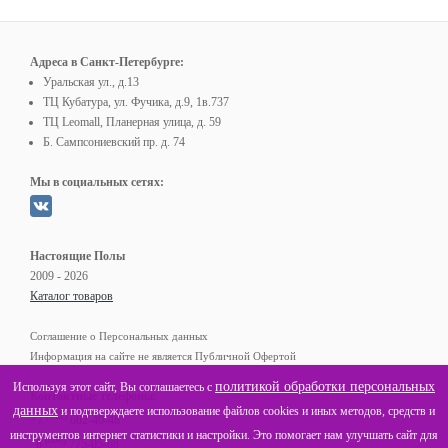
Адреса в Санкт-Петербурге:
Уральская ул., д.13
ТЦ Кубатура, ул. Фучика, д.9, 1в.737
ТЦ Leomall, Планерная улица, д. 59
Б. Сампсониевский пр. д. 74
Мы в социальных сетях:
Настоящие Полы
2009 - 2026
Каталог товаров
Соглашение о Персональных данных
Информация на сайте не является Публичной Офертой
политикой обработки персональных
Используя этот сайт, Вы соглашаетесь с
Контактные телефоны:
данных
и подтверждаете использование файлов cookies и иных методов, средств и
(812)
+7
602-40-48
инструментов интернет статистики и настройки. Это помогает нам улучшать сайт для
(800)
8
775-05-68