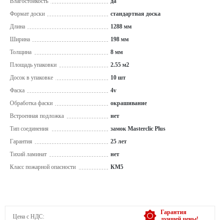
Влагостойкость
да
Формат доски
стандартная доска
Длина
1288 мм
Ширина
198 мм
Толщина
8 мм
Площадь упаковки
2.55 м2
Досок в упаковке
10 шт
Фаска
4v
Обработка фаски
окрашивание
Встроенная подложка
нет
Тип соединения
замок Masterclic Plus
Гарантия
25 лет
Тихий ламинат
нет
Класс пожарной опасности
КМ5
Гарантия
Цена с НДС:
лучшей цены!