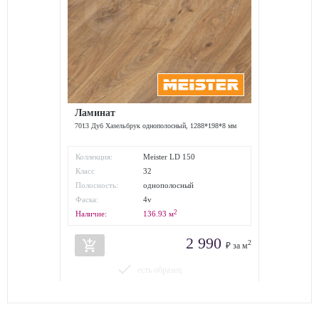
Ламинат
7013 Дуб Хазельбрук однополосный, 1288*198*8 мм
Коллекция:
Meister LD 150
Класс
32
износостойкости:
Полосность:
однополосный
Фаска:
4v
2
Наличие:
136.93
м
2 990
add_shopping_cart
2
₽ за м
done
есть образец