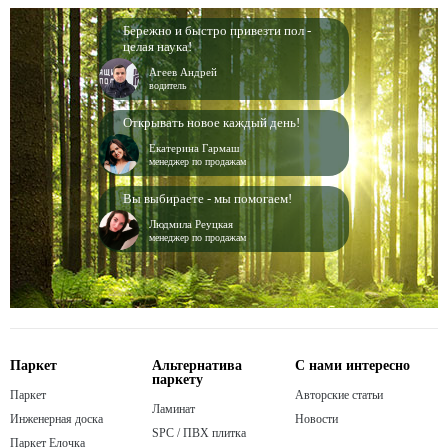
Бережно и быстро привезти пол -
целая наука!
Агеев Андрей
водитель
Открывать новое каждый день!
Екатерина Гармаш
менеджер по продажам
Вы выбираете - мы помогаем!
Людмила Реуцкая
менеджер по продажам
Паркет
Альтернатива
С нами интересно
паркету
Паркет
Авторские статьи
Ламинат
Инженерная доска
Новости
SPC / ПВХ плитка
Паркет Елочка