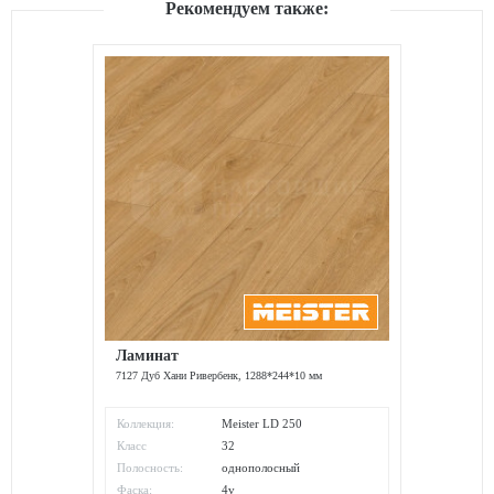
Рекомендуем также:
Ламинат
7127 Дуб Хани Ривербенк, 1288*244*10 мм
Коллекция:
Meister LD 250
Класс
32
износостойкости:
Полосность:
однополосный
Фаска:
4v