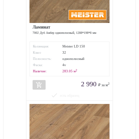
Ламинат
7002 Дуб Амбер однополосный, 1288*198*8 мм
Коллекция:
Meister LD 150
Класс
32
износостойкости:
Полосность:
однополосный
Фаска:
4v
2
Наличие:
283.05
м
2 990
add_shopping_cart
2
₽ за м
done
есть образец