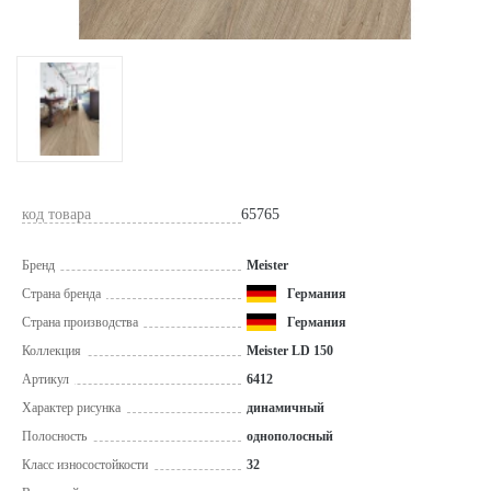
код товара
65765
Бренд
Meister
Страна бренда
Германия
Страна производства
Германия
Коллекция
Meister LD 150
Артикул
6412
Характер рисунка
динамичный
Полосность
однополосный
Класс износостойкости
32