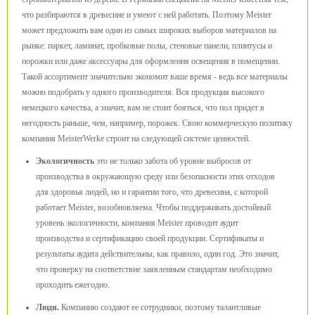
что разбираются в древесине и умеют с ней работать. Поэтому Meister
может предложить вам один из самых широких выборов материалов на
рынке: паркет, ламинат, пробковые полы, стеновые панели, плинтусы и
порожки или даже аксессуары для оформления освещения в помещении.
Такой ассортимент значительно экономит ваше время - ведь все материалы
можно подобрать у одного производителя. Вся продукция высокого
немецкого качества, а значит, вам не стоит бояться, что пол придет в
негодность раньше, чем, например, порожек. Свою коммерческую политику
компания MeisterWerke строит на следующей системе ценностей.
Экологичность
это не только забота об уровне выбросов от
производства в окружающую среду или безопасности этих отходов
для здоровья людей, но и гарантии того, что древесина, с которой
работает Meister, возобновляема. Чтобы поддерживать достойный
уровень экологичности, компания Meister проводит аудит
производства и сертификацию своей продукции. Сертификаты и
результаты аудита действительны, как правило, один год. Это значит,
что проверку на соответствие заявленным стандартам необходимо
проходить ежегодно.
Люди.
Компанию создают ее сотрудники, поэтому талантливые