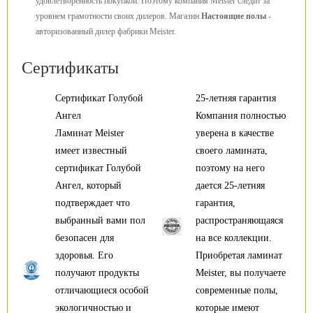
удовлетворенность покупкой. Поэтому компания Meister следит за
уровнем грамотности своих дилеров. Магазин
Настоящие полы
-
авторизованный дилер фабрики Meister.
Сертификаты
Сертификат Голубой
25-летняя гарантия
Ангел
Компания полностью
Ламинат Meister
уверена в качестве
имеет известный
своего ламината,
сертификат Голубой
поэтому на него
Ангел, который
дается 25-летняя
подтверждает что
гарантия,
выбранный вами пол
распространяющаяся
безопасен для
на все коллекции.
здоровья. Его
Приобретая ламинат
получают продукты
Meister, вы получаете
отличающиеся особой
современные полы,
экологичностью и
которые имеют