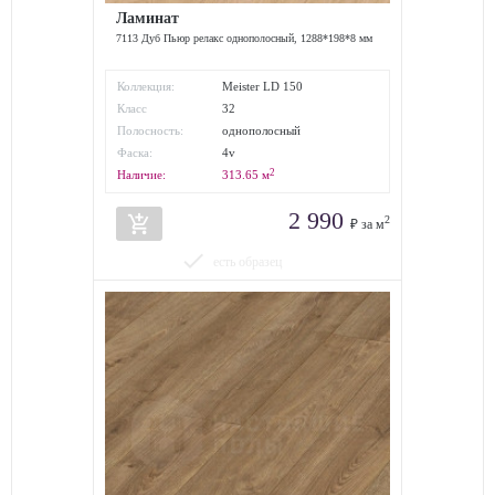
Ламинат
7113 Дуб Пьюр релакс однополосный, 1288*198*8 мм
Коллекция:
Meister LD 150
Класс
32
износостойкости:
Полосность:
однополосный
Фаска:
4v
2
Наличие:
313.65
м
2 990
add_shopping_cart
2
₽ за м
done
есть образец