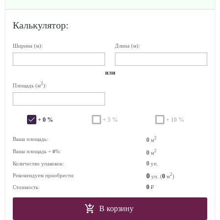
Калькулятор:
Ширина (м):
Длина (м):
или
2
Площадь (м
):
+ 0 %
+ 5 %
+ 10 %
2
Ваша площадь:
0
м
Ваша площадь +
%:
2
0
0
м
0
Количество упаковок:
уп.
2
0
Рекомендуем приобрести:
0
уп. (
м
)
0
Стоимость:
₽
В корзину