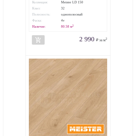
Коллекция:
Meister LD 150
Класс
32
износостойкости:
Полосность:
однополосный
Фаска:
4v
2
Наличие:
80.58
м
2 990
add_shopping_cart
2
₽ за м