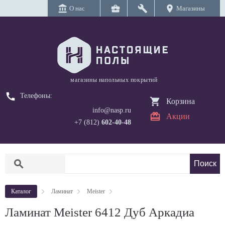
account_balance
business_center
build
location_on
О нас
Магазины
магазины напольных покрытий
call
Телефоны:
Корзина
info@nasp.ru
Акции
+7 (812)
602-40-48
search
Каталог
Ламинат
Meister
Ламинат Meister 6412 Дуб Аркадиа