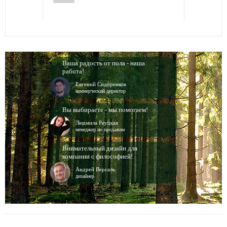
Ваша радость от пола - наша
работа!
Евгений Сидоренков
коммерческий директор
Вы выбираете - мы помогаем!
Людмила Реуцкая
менеджер по продажам
Внимательный дизайн для
компании с философией!
Андрей Версаль
дизайнер