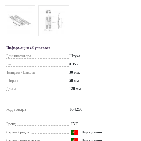
Информация об упаковке
Единица товара
Штука
Вес
0.35
кг.
Толщина / Высота
30
мм.
Ширина
50
мм.
Длина
120
мм.
код товара
164250
Бренд
JNF
Страна бренда
Португалия
Страна производства
Португалия