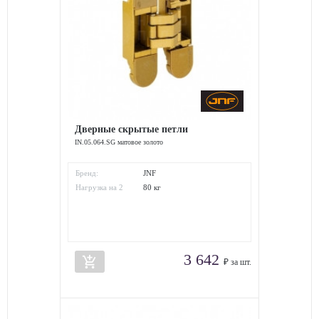
Дверные скрытые петли
IN.05.064.SG матовое золото
Бренд:
JNF
Нагрузка на 2
80 кг
петли:
3 642
add_shopping_cart
₽ за шт.