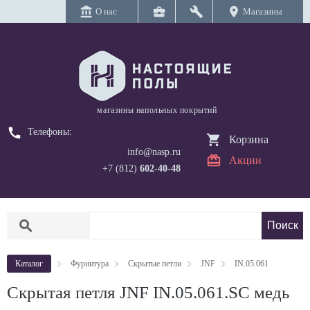
account_balance
business_center
build
location_on
О нас
Магазины
магазины напольных покрытий
call
Телефоны:
Корзина
info@nasp.ru
Акции
+7 (812)
602-40-48
search
Каталог
Фурнитура
Скрытые петли
JNF
IN.05.061
Скрытая петля JNF IN.05.061.SC медь