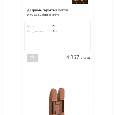
Дверные скрытые петли
IN.05.065.SG матовое золото
Бренд:
JNF
Нагрузка на 2
60 кг
петли:
4 367
add_shopping_cart
₽ за шт.