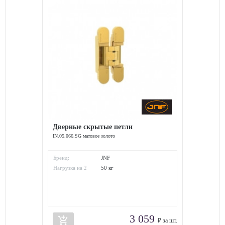
Дверные скрытые петли
IN.05.066.SG матовое золото
Бренд:
JNF
Нагрузка на 2
50 кг
петли:
3 059
add_shopping_cart
₽ за шт.