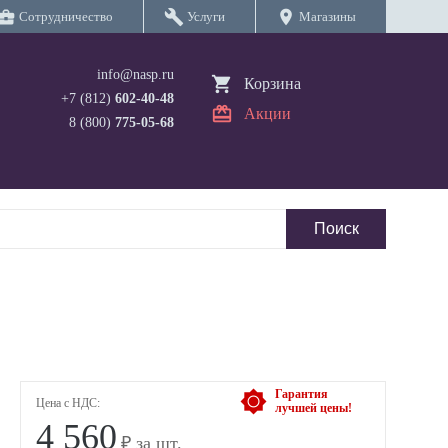
iness_center
build
location_on
Сотрудничество
Услуги
Магазины
info@nasp.ru
Корзина
+7 (812)
602-40-48
Акции
8 (800)
775-05-68
Гарантия
Цена с НДС:
лучшей цены!
4 560
₽ за шт.