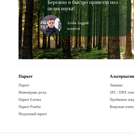
Бережно и быстро привезти пол -
целая наука!
Агеев Андрей
водитель
Паркет
Альтернатив
Паркет
Ламинат
Инженерная доска
SPC / ПВХ пли
Паркет Елочка
Пробковые пок
Паркет Ромбы
Ковровая плитк
Модульный паркет