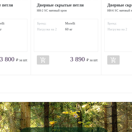
 петли
Дверные скрытые петли
Дверные скр
HH-2 SC матовый хром
HH-6 SC матовый 
elli
Бренд:
Morelli
Бренд:
кг
Нагрузка на 2
60 кг
Нагрузка на 2
петли:
петли:
3 800
3 890
add_shopping_cart
add_shopping_cart
₽ за шт.
₽ за шт.