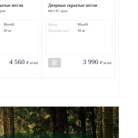
ытые петли
Дверные скрытые петли
хром
HH-3 PC хром
Morelli
Бренд:
Morelli
40 кг
Нагрузка на 2
40 кг
петли:
4 560
3 990
add_shopping_cart
₽ за шт.
₽ за шт.