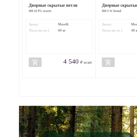
Дверные скрытые петли
Дверные скрытые
HH-18 PG золото
HH-3 W белый
Бренд:
Morelli
Бренд:
Mor
Нагрузка на 2
60 кг
Нагрузка на 2
40 
петли:
петли:
4 540
add_shopping_cart
add_shopping_cart
₽ за шт.