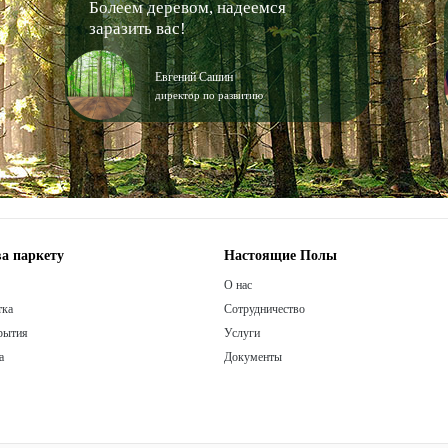
Болеем деревом, надеемся
заразить вас!
Евгений Сашин
директор по развитию
а паркету
Настоящие Полы
О нас
тка
Сотрудничество
рытия
Услуги
а
Документы