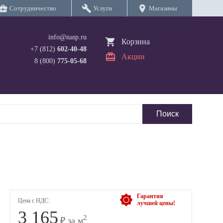
iness_center
build
location_on
Сотрудничество
Услуги
Магазины
info@nasp.ru
Корзина
+7 (812)
602-40-48
Акции
8 (800)
775-05-68
Гарантия
Цена с НДС:
лучшей цены!
3 165
2
₽ за м