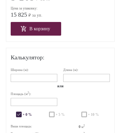
Цена за упаковку:
15 825
₽ за уп.
В корзину
Калькулятор:
Ширина (м):
Длина (м):
или
2
Площадь (м
):
+ 0 %
+ 5 %
+ 10 %
2
Ваша площадь:
0
м