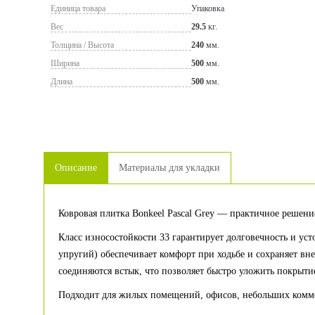
Единица товара
Упаковка
Вес
29.5
кг.
Толщина / Высота
240
мм.
Ширина
500
мм.
Длина
500
мм.
Описание
Материалы для укладки
Ковровая плитка Bonkeel Pascal Grey — практичное решен
Класс износостойкости 33 гарантирует долговечность и у
упругий) обеспечивает комфорт при ходьбе и сохраняет вн
соединяются встык, что позволяет быстро уложить покрыти
Подходит для жилых помещений, офисов, небольших коммерч