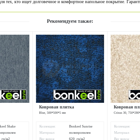
для тех, кто ищет долговечное и комфортное напольное покрытие. Гарант
Рекомендуем также:
Ковровая плитка
Ковровая пл
Blue, 500*500*5 мм
Crixus 30, 750*280
keel Shake
Коллекция:
Bonkeel Sunrise
Коллекция:
ипропилен
Материал:
полипропилен
Материал:
 гр/м2
Вес ворса:
620 гр/м2
Вес ворса: