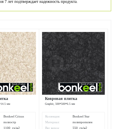
ия 7 лет подтверждает надежность продукта.
итка
Ковровая плитка
*14.5 мм
Graphit, 500*500*6.5 мм
Bonkeel Crixus
Коллекция:
Bonkeel Star
полиэстр
Материал:
полипропилен
1100 гр/м2
Вес ворса:
550 гр/м2