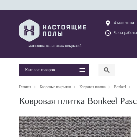
place
4 магазина:
query_builder
Часы работы
магазины напольных покрытий
search
Каталог товаров
Главная
Ковровые покрытия
Ковровая плитка
Bonkeel
Ковровая плитка Bonkeel Pasc