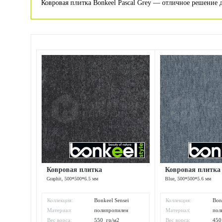
Ковровая плитка Bonkeel Pascal Grey — отличное решение 
Ковровая плитка
Ковровая плитка
Graphit, 500*500*6.5 мм
Blue, 500*500*5.6 мм
Коллекция:
Bonkeel Sensei
Коллекция:
Bon
Материал:
полипропилен
Материал:
пол
Вес ворса:
550 гр/м2
Вес ворса:
450