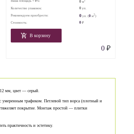
Ваша площадь +
%:
2
0
0
м
0
Количество упаковок:
уп.
2
0
Рекомендуем приобрести:
0
уп. (
м
)
0
Стоимость:
₽
В корзину
₽
0
12 мм, цвет — серый.
 с умеренным трафиком. Петлевой тип ворса (плотный и
е утяжеляет покрытие. Монтаж простой — плитки
ть практичность и эстетику.