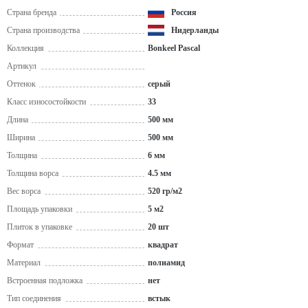
Страна бренда
Россия
Страна производства
Нидерланды
Коллекция
Bonkeel Pascal
Артикул
Оттенок
серый
Класс износостойкости
33
Длина
500 мм
Ширина
500 мм
Толщина
6 мм
Толщина ворса
4.5 мм
Вес ворса
520 гр/м2
Площадь упаковки
5 м2
Плиток в упаковке
20 шт
Формат
квадрат
Материал
полиамид
Встроенная подложка
нет
Тип соединения
встык