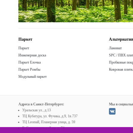
Паркет
Альтернатив
Паркет
Ламинат
Инженерная доска
SPC / ПВХ пли
Паркет Елочка
Пробковые пок
Паркет Ромбы
Ковровая плитк
Модульный паркет
Адреса в Санкт-Петербурге:
Мы в социальн
Уральская ул., д.13
ТЦ Кубатура, ул. Фучика, д.9, 1в.737
ТЦ Leomall, Планерная улица, д. 59
Б. Сампсониевский пр. д. 74