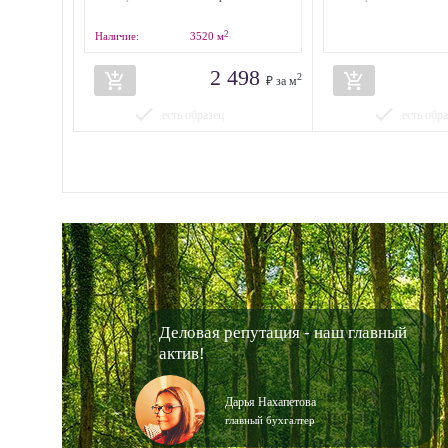
2
Наличие:
3520
м
2 498
add_shopping_cart
add_shopping_cart
2
₽ за м
done
done
есть образец
есть обр
Деловая репутация - наш главный
актив!
Дарья Нахапетова
главный бухгалтер