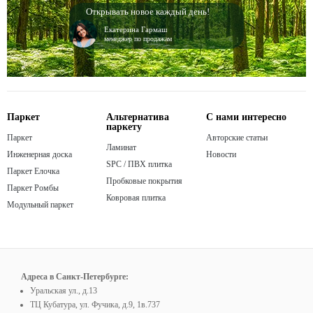
Открывать новое каждый день!
Екатерина Гармаш
менеджер по продажам
Паркет
Альтернатива
С нами интересно
паркету
Паркет
Авторские статьи
Ламинат
Инженерная доска
Новости
SPC / ПВХ плитка
Паркет Елочка
Пробковые покрытия
Паркет Ромбы
Ковровая плитка
Модульный паркет
Адреса в Санкт-Петербурге:
Уральская ул., д.13
ТЦ Кубатура, ул. Фучика, д.9, 1в.737