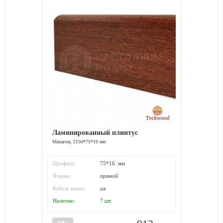
Ламинированный плинтус
Махагон, 2150*75*16 мм
Профиль:
75*16 мм
Форма:
прямой
Кабель канал:
да
Наличие:
7
шт.