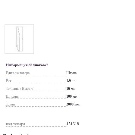
Информация об упаковке
Единица товара
Штука
Вес
1.9
кг.
Толщина / Высота
16
мм.
Ширина
100
мм.
Длина
2000
мм.
код товара
151618