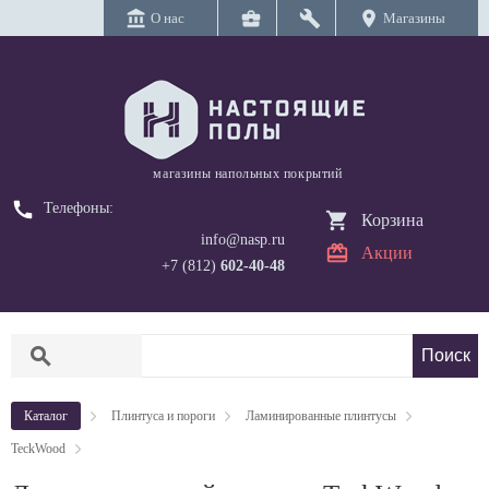
account_balance
business_center
build
location_on
О нас
Магазины
магазины напольных покрытий
call
Телефоны:
Корзина
info@nasp.ru
Акции
+7 (812)
602-40-48
search
Каталог
Плинтуса и пороги
Ламинированные плинтусы
TeckWood