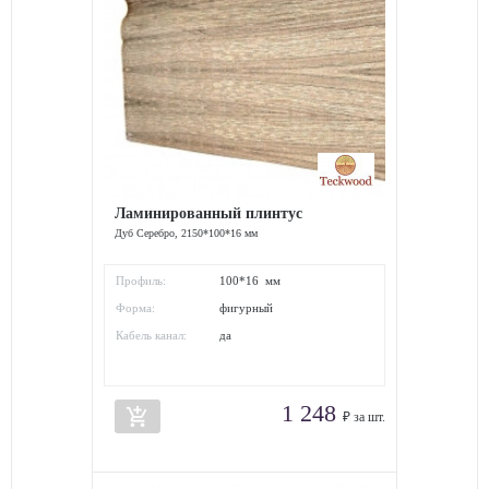
Ламинированный плинтус
Дуб Серебро, 2150*100*16 мм
Профиль:
100*16 мм
Форма:
фигурный
Кабель канал:
да
1 248
add_shopping_cart
₽ за шт.