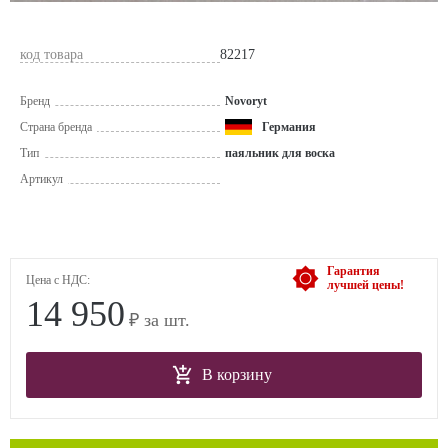
код товара
82217
Бренд
Novoryt
Страна бренда
Германия
Тип
паяльник для воска
Артикул
Гарантия
Цена с НДС:
лучшей цены!
14 950
₽ за шт.
В корзину