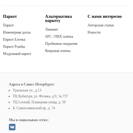
Паркет
Альтернатива
С нами интересно
паркету
Паркет
Авторские статьи
Ламинат
Инженерная доска
Новости
SPC / ПВХ плитка
Паркет Елочка
Пробковые покрытия
Паркет Ромбы
Ковровая плитка
Модульный паркет
Адреса в Санкт-Петербурге:
Уральская ул., д.13
ТЦ Кубатура, ул. Фучика, д.9, 1в.737
ТЦ Leomall, Планерная улица, д. 59
Б. Сампсониевский пр. д. 74
Мы в социальных сетях: