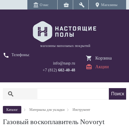
account_balance
business_center
build
location_on
О нас
Магазины
магазины напольных покрытий
call
Телефоны:
Корзина
info@nasp.ru
Акции
+7 (812)
602-40-48
search
Каталог
Материалы для укладки
Инструмент
Газовый воскоплавитель Novoryt