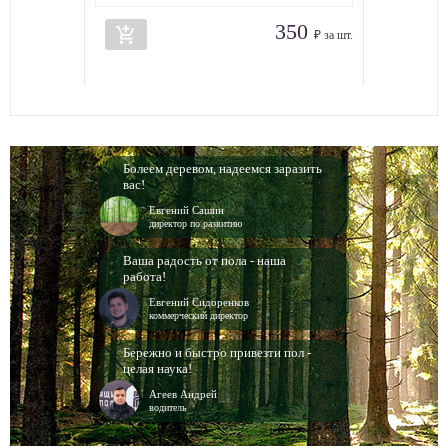
350
add_shopping_cart
₽ за шт.
Болеем деревом, надеемся заразить
вас!
Евгений Сашин
директор по развитию
Ваша радость от пола - наша
работа!
Евгений Сидоренков
коммерческий директор
Бережно и быстро привезти пол -
целая наука!
Агеев Андрей
водитель