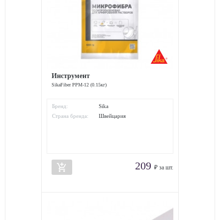
Инструмент
SikaFiber PPM-12 (0.15кг)
Бренд:
Sika
Страна бренда:
Швейцария
209
add_shopping_cart
₽ за шт.