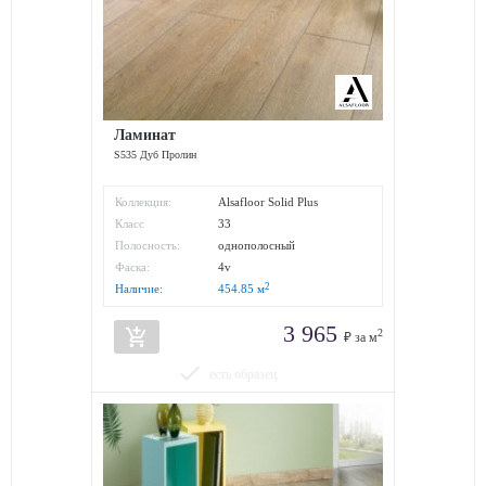
Ламинат
S535 Дуб Пролин
Коллекция:
Alsafloor Solid Plus
Класс
33
износостойкости:
Полосность:
однополосный
Фаска:
4v
2
Наличие:
454.85
м
3 965
add_shopping_cart
2
₽ за м
done
есть образец