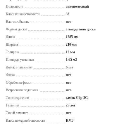
Полосность
однополосный
Класс износостойкости
33
Влагостойкость
нет
Формат доски
стандартная доска
Длина
1285 мм
Ширина
210 мм
Толщина
12 мм
Площадь упаковки
1.65 м2
Досок в упаковке
6 шт
Фаска
нет
Обработка фаски
нет
Встроенная подложка
нет
Тип соединения
замок Clip 5G
Гарантия
25 лет
Тихий ламинат
нет
Класс пожарной опасности
КМ5