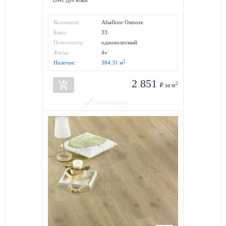
O541 Дуб Кокос
Коллекция:
Alsafloor Osmoze
Класс
33
износостойкости:
Полосность:
однополосный
Фаска:
4v
2
Наличие:
384.31
м
2 851
add_shopping_cart
2
₽ за м
done
есть образец