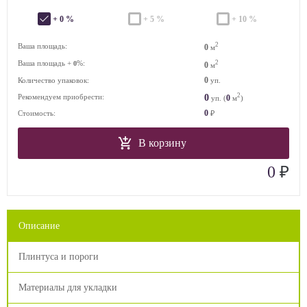
+ 0 %
+ 5 %
+ 10 %
2
Ваша площадь:
0
м
Ваша площадь +
%:
2
0
0
м
0
Количество упаковок:
уп.
2
0
Рекомендуем приобрести:
0
уп. (
м
)
0
Стоимость:
₽
В корзину
₽
0
Описание
Плинтуса и пороги
Материалы для укладки