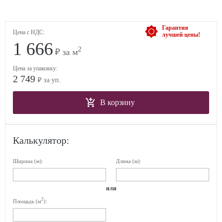
Гарантия
Цена с НДС:
лучшей цены!
1 666
2
₽ за м
Цена за упаковку:
2 749
₽ за уп.
В корзину
Калькулятор:
Ширина (м):
Длина (м):
или
2
Площадь (м
):