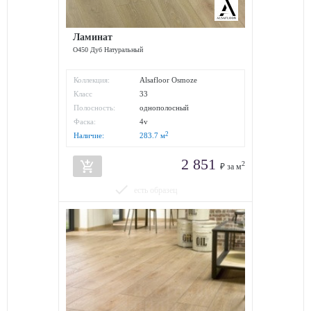
Ламинат
O450 Дуб Натуральный
Коллекция:
Alsafloor Osmoze
Класс
33
износостойкости:
Полосность:
однополосный
Фаска:
4v
2
Наличие:
283.7
м
2 851
add_shopping_cart
2
₽ за м
done
есть образец