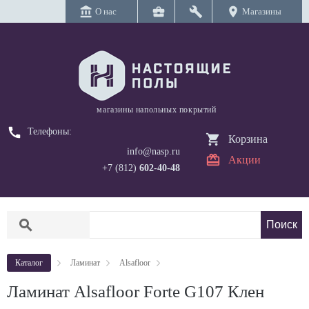
account_balance
business_center
build
location_on
О нас
Магазины
магазины напольных покрытий
call
Телефоны:
Корзина
info@nasp.ru
Акции
+7 (812)
602-40-48
search
Каталог
Ламинат
Alsafloor
Ламинат Alsafloor Forte G107 Клен