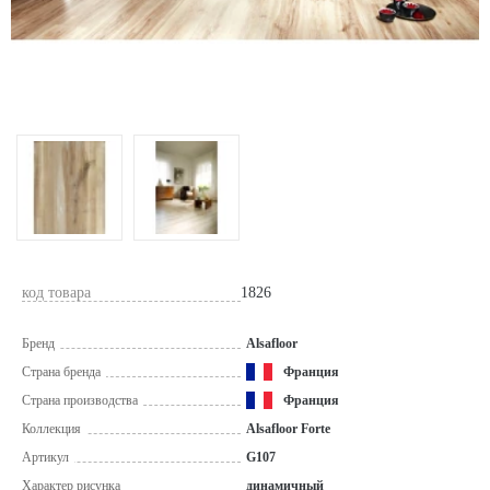
код товара
1826
Бренд
Alsafloor
Страна бренда
Франция
Страна производства
Франция
Коллекция
Alsafloor Forte
Артикул
G107
Характер рисунка
динамичный