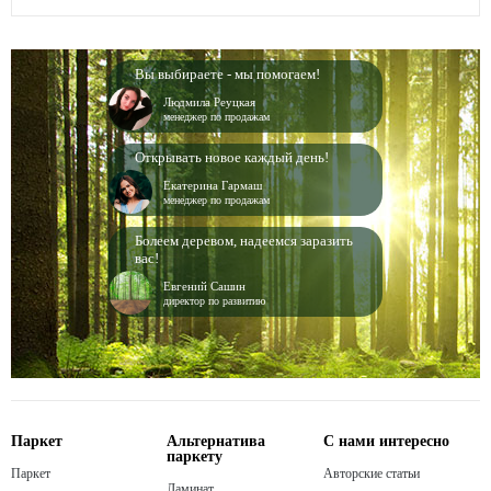
Вы выбираете - мы помогаем!
Людмила Реуцкая
менеджер по продажам
Открывать новое каждый день!
Екатерина Гармаш
менеджер по продажам
Болеем деревом, надеемся заразить
вас!
Евгений Сашин
директор по развитию
Паркет
Альтернатива
С нами интересно
паркету
Паркет
Авторские статьи
Ламинат