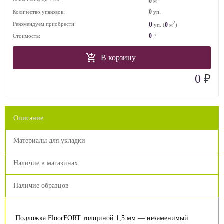
0
м
0
Количество упаковок:
уп.
2
0
Рекомендуем приобрести:
0
уп. (
м
)
0
Стоимость:
₽
В корзину
₽
0
Описание
Материалы для укладки
Наличие в магазинах
Наличие образцов
Подложка FloorFORT толщиной 1,5 мм — незаменимый