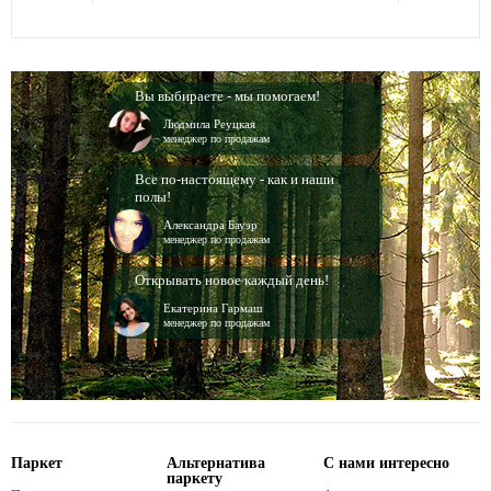
Вы выбираете - мы помогаем!
Людмила Реуцкая
менеджер по продажам
Все по-настоящему - как и наши
полы!
Александра Бауэр
менеджер по продажам
Открывать новое каждый день!
Екатерина Гармаш
менеджер по продажам
Паркет
Альтернатива
С нами интересно
паркету