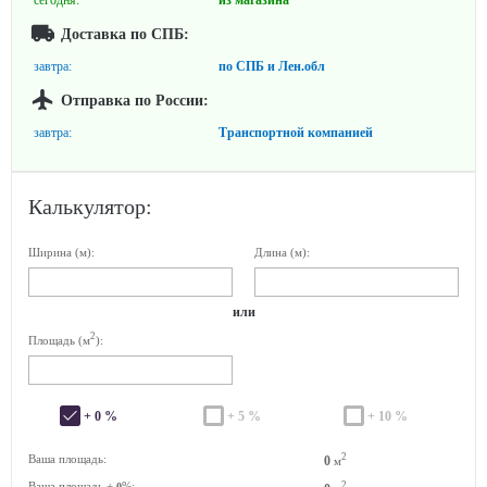
сегодня:
из магазина
Доставка по СПБ:
завтра:
по СПБ и Лен.обл
Отправка по России:
завтра:
Транспортной компанией
Калькулятор:
Ширина (м):
Длина (м):
или
2
Площадь (м
):
+ 0 %
+ 5 %
+ 10 %
2
Ваша площадь:
0
м
Ваша площадь +
%:
2
0