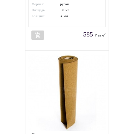
Формат:
рулон
Площадь
10 м2
упаковки:
Толщина:
3 мм
585
add_shopping_cart
2
₽ за м