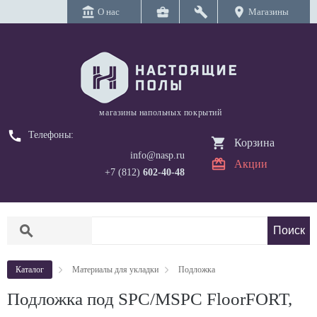
account_balance
business_center
build
location_on
О нас
Магазины
магазины напольных покрытий
call
Телефоны:
Корзина
info@nasp.ru
Акции
+7 (812)
602-40-48
search
Каталог
Материалы для укладки
Подложка
Подложка под SPC/MSPC FloorFORT,