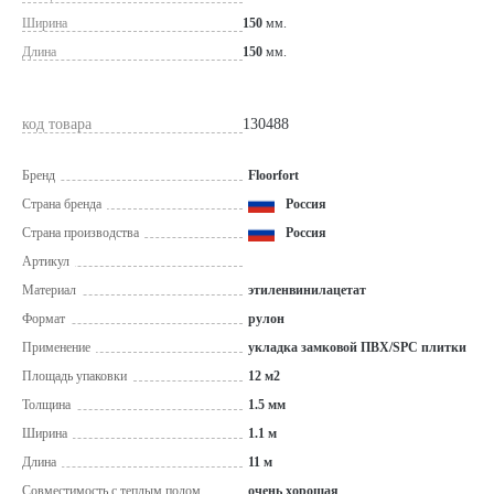
Ширина
150
мм.
Длина
150
мм.
код товара
130488
Бренд
Floorfort
Страна бренда
Россия
Страна производства
Россия
Артикул
Материал
этиленвинилацетат
Формат
рулон
Применение
укладка замковой ПВХ/SPC плитки
Площадь упаковки
12 м2
Толщина
1.5 мм
Ширина
1.1 м
Длина
11 м
Совместимость с теплым полом
очень хорошая