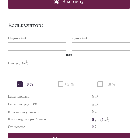
В корзину
Калькулятор:
Ширина (м):
Длина (м):
или
2
Площадь (м
):
+ 0 %
+ 5 %
+ 10 %
2
Ваша площадь:
0
м
Ваша площадь +
%:
2
0
0
м
0
Количество упаковок:
уп.
2
0
Рекомендуем приобрести:
0
уп. (
м
)
0
Стоимость:
₽