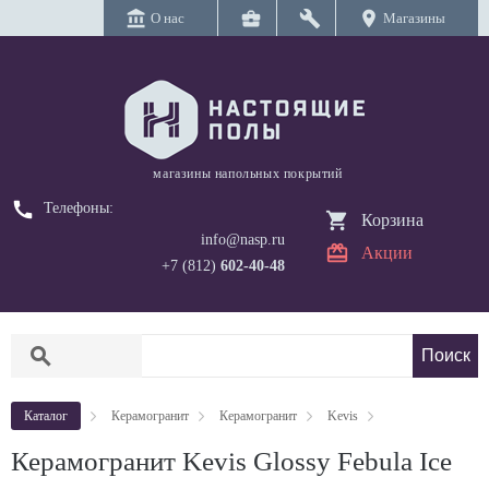
account_balance
business_center
build
location_on
О нас
Магазины
магазины напольных покрытий
call
Телефоны:
Корзина
info@nasp.ru
Акции
+7 (812)
602-40-48
search
Каталог
Керамогранит
Керамогранит
Kevis
Керамогранит Kevis Glossy Febula Ice