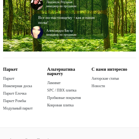
Людмила Реуцкая
менеджер по продажам
Все по-настоящему - как и наши
полы!
Александра Бауэр
менеджер по продажам
Паркет
Альтернатива
С нами интересно
паркету
Паркет
Авторские статьи
Ламинат
Инженерная доска
Новости
SPC / ПВХ плитка
Паркет Елочка
Пробковые покрытия
Паркет Ромбы
Ковровая плитка
Модульный паркет