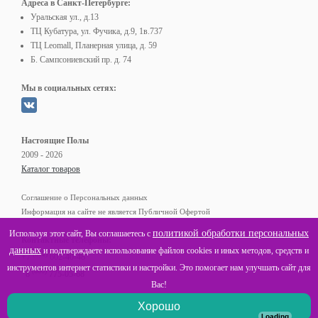
Адреса в Санкт-Петербурге:
Уральская ул., д.13
ТЦ Кубатура, ул. Фучика, д.9, 1в.737
ТЦ Leomall, Планерная улица, д. 59
Б. Сампсониевский пр. д. 74
Мы в социальных сетях:
Настоящие Полы
2009 - 2026
Каталог товаров
Соглашение о Персональных данных
Информация на сайте не является Публичной Офертой
политикой обработки персональных
Используя этот сайт, Вы соглашаетесь с
Контактные телефоны:
данных
и подтверждаете использование файлов cookies и иных методов, средств и
(812)
+7
602-40-48
инструментов интернет статистики и настройки. Это помогает нам улучшать сайт для
(800)
8
775-05-68
Вас!
Хорошо
Loading