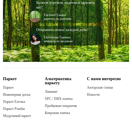
Болеем деревом, надеемся заразить
вас!
Евгений Сашин
директор по развитию
Открывать новое каждый день!
Екатерина Гармаш
менеджер по продажам
Паркет
Альтернатива
С нами интересно
паркету
Паркет
Авторские статьи
Ламинат
Инженерная доска
Новости
SPC / ПВХ плитка
Паркет Елочка
Пробковые покрытия
Паркет Ромбы
Ковровая плитка
Модульный паркет