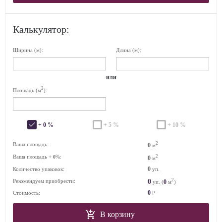
Калькулятор:
Ширина (м):
Длина (м):
или
2
Площадь (м
):
+ 0 %
+ 5 %
+ 10 %
2
Ваша площадь:
0
м
Ваша площадь +
%:
2
0
0
м
0
Количество упаковок:
уп.
2
0
Рекомендуем приобрести:
0
уп. (
м
)
0
Стоимость:
₽
В корзину