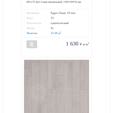
EPL179 Дуб Сория натуральный, 1292*193*10 мм
Коллекция:
Egger Classic 10 mm
Класс
33
износостойкости:
Полосность:
однополосный
Фаска:
4v
2
Наличие:
10.48
м
1 630
add_shopping_cart
2
₽ за м