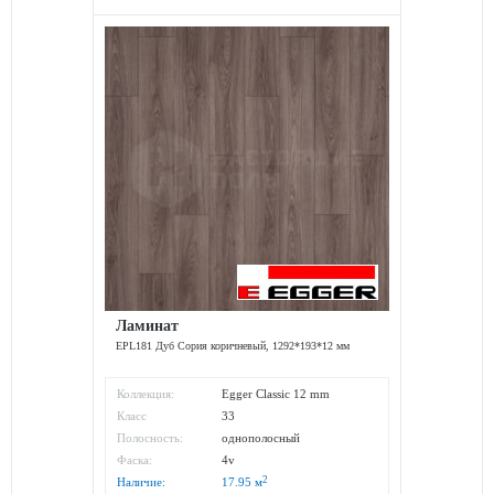
Ламинат
EPL181 Дуб Сория коричневый, 1292*193*12 мм
Коллекция:
Egger Classic 12 mm
Класс
33
износостойкости:
Полосность:
однополосный
Фаска:
4v
2
Наличие:
17.95
м