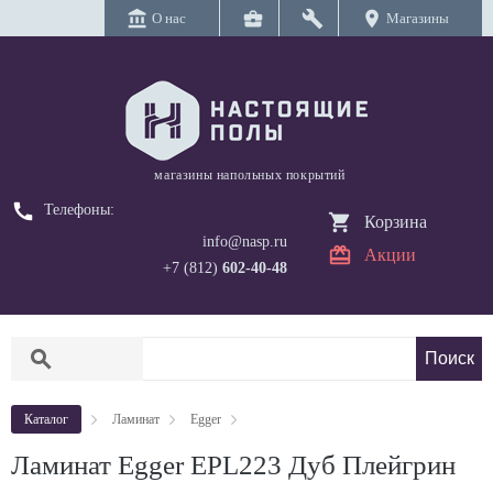
account_balance
business_center
build
location_on
О нас
Магазины
магазины напольных покрытий
call
Телефоны:
Корзина
info@nasp.ru
Акции
+7 (812)
602-40-48
search
Каталог
Ламинат
Egger
Ламинат Egger EPL223 Дуб Плейгрин