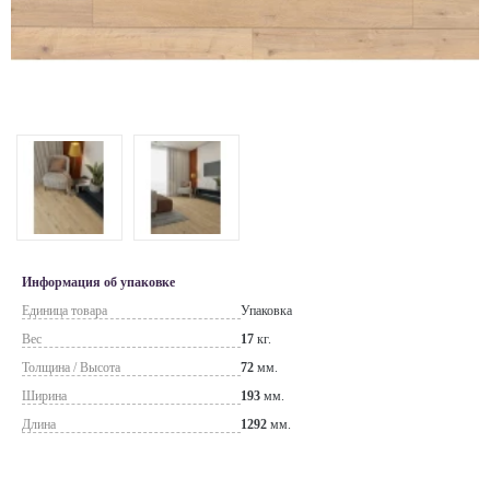
Информация об упаковке
Единица товара
Упаковка
Вес
17
кг.
Толщина / Высота
72
мм.
Ширина
193
мм.
Длина
1292
мм.