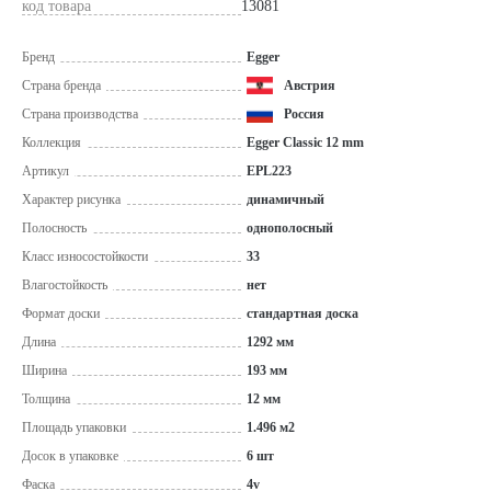
код товара
13081
Бренд
Egger
Страна бренда
Австрия
Страна производства
Россия
Коллекция
Egger Classic 12 mm
Артикул
EPL223
Характер рисунка
динамичный
Полосность
однополосный
Класс износостойкости
33
Влагостойкость
нет
Формат доски
стандартная доска
Длина
1292 мм
Ширина
193 мм
Толщина
12 мм
Площадь упаковки
1.496 м2
Досок в упаковке
6 шт
Фаска
4v