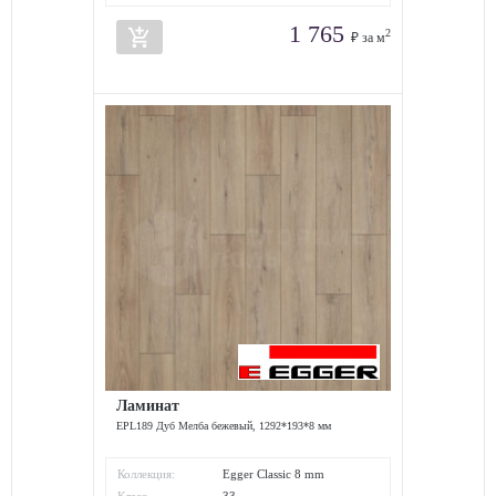
1 765
add_shopping_cart
2
₽ за м
Ламинат
EPL189 Дуб Мелба бежевый, 1292*193*8 мм
Коллекция:
Egger Classic 8 mm