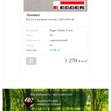
Ламинат
EPL254 Клен Киото светлый, 1292*193*8 мм
Коллекция:
Egger Classic 8 mm
Класс
33
износостойкости:
Полосность:
однополосный
Фаска:
4v
2
Наличие:
55.86
м
1 270
add_shopping_cart
2
₽ за м
Вы выбираете - мы помогаем!
Людмила Реуцкая
менеджер по продажам