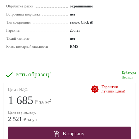
Обработка фаски
окрашивание
Встроенная подложка
нет
Тип соединения
замок Click it!
Гарантия
25 лет
Тихий ламинат
нет
Класс пожарной опасности
КМ5
есть образец!
Кубатура
Леомол
Гарантия
Цена с НДС:
лучшей цены!
1 685
2
₽ за м
Цена за упаковку:
2 521
₽ за уп.
В корзину