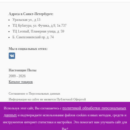
Адреса в Санкт-Петербурге:
Уральская ул., д.13
ТЦ Кубатура, ул. Фучика, д.9, 1в.737
ТЦ Leomall, Планерная улица, д. 59
Б. Сампсониевский пр. д. 74
Мы в социальных сетях:
Настоящие Полы
2009 - 2026
Каталог товаров
Соглашение о Персональных данных
Информация на сайте не является Публичной Офертой
политикой обработки персональных
Используя этот сайт, Вы соглашаетесь с
Контактные телефоны:
данных
и подтверждаете использование файлов cookies и иных методов, средств и
(812)
+7
602-40-48
инструментов интернет статистики и настройки. Это помогает нам улучшать сайт для
(800)
8
775-05-68
Вас!