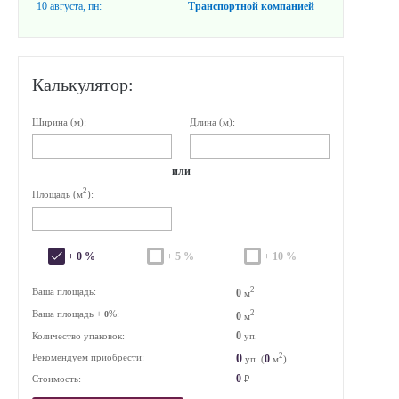
10 августа, пн:
Транспортной компанией
Калькулятор:
Ширина (м):
Длина (м):
или
2
Площадь (м
):
+ 0 %
+ 5 %
+ 10 %
2
Ваша площадь:
0
м
Ваша площадь +
%:
2
0
0
м
0
Количество упаковок:
уп.
2
0
Рекомендуем приобрести:
0
уп. (
м
)
0
Стоимость:
₽