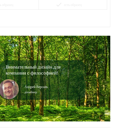
done
ь образец
есть образец
Внимательный дизайн для
компании с философией!
Андрей Версаль
дизайнер