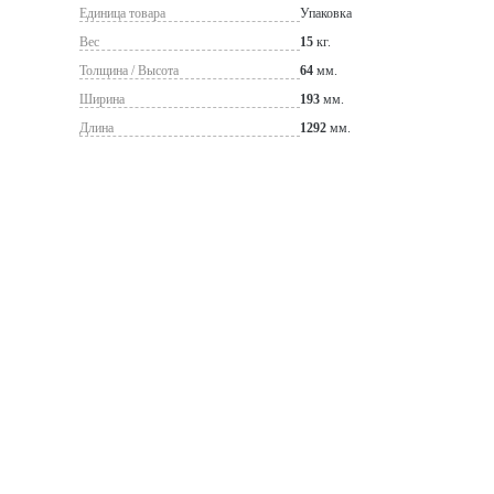
Единица товара
Упаковка
Вес
15
кг.
Толщина / Высота
64
мм.
Ширина
193
мм.
Длина
1292
мм.