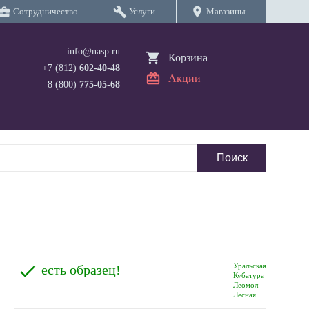
iness_center
build
location_on
Сотрудничество
Услуги
Магазины
info@nasp.ru
Корзина
+7 (812)
602-40-48
Акции
8 (800)
775-05-68
Уральская
есть образец!
Кубатура
Леомол
Лесная