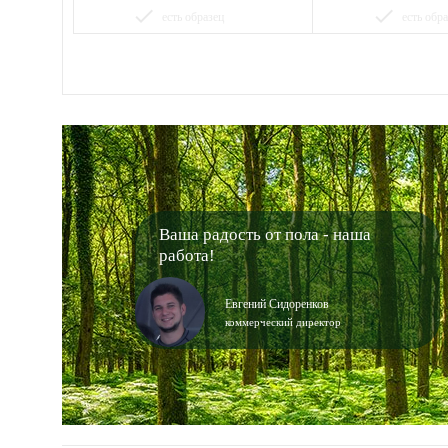
done
done
есть образец
есть обр
Ваша радость от пола - наша
работа!
Евгений Сидоренков
коммерческий директор