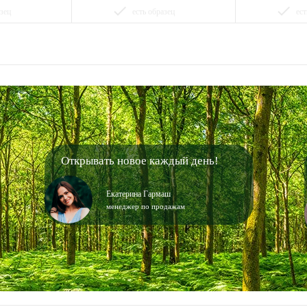
done
done
азец
есть образец
ест
Открывать новое каждый день!
Екатерина Гармаш
менеджер по продажам