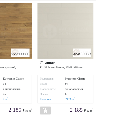
Ламинат
 натуральный,
EL153 Бежевый песок, 1292*193*8 мм
Eversense Classic
Коллекция:
Eversense Classic
AQUA+
AQUA+
34
Класс
34
:
износостойкости:
однополосный
Полосность:
однополосный
4v
Фаска:
4v
2
2
2
м
Наличие:
89.78
м
2 185
2 185
add_shopping_cart
2
2
₽ за м
₽ за м