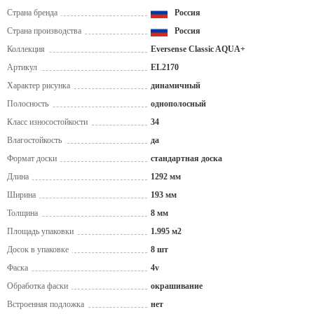
Страна бренда
Россия
Страна производства
Россия
Коллекция
Eversense Classic AQUA+
Артикул
EL2170
Характер рисунка
динамичный
Полосность
однополосный
Класс износостойкости
34
Влагостойкость
да
Формат доски
стандартная доска
Длина
1292 мм
Ширина
193 мм
Толщина
8 мм
Площадь упаковки
1.995 м2
Досок в упаковке
8 шт
Фаска
4v
Обработка фаски
окрашивание
Встроенная подложка
нет