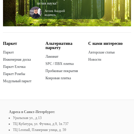
целая наука!
Агеев Андрей
водитель
Паркет
Альтернатива
С нами интересно
паркету
Паркет
Авторские статьи
Ламинат
Инженерная доска
Новости
SPC / ПВХ плитка
Паркет Елочка
Пробковые покрытия
Паркет Ромбы
Ковровая плитка
Модульный паркет
Адреса в Санкт-Петербурге:
Уральская ул., д.13
ТЦ Кубатура, ул. Фучика, д.9, 1в.737
ТЦ Leomall, Планерная улица, д. 59