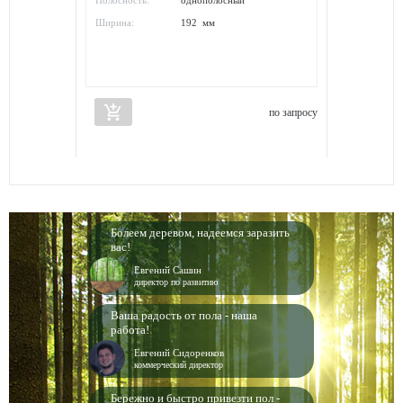
Полосность:
однополосный
Ширина:
192 мм
add_shopping_cart
по запросу
Болеем деревом, надеемся заразить
вас!
Евгений Сашин
директор по развитию
Ваша радость от пола - наша
работа!
Евгений Сидоренков
коммерческий директор
Бережно и быстро привезти пол -