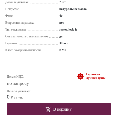
Досок в упаковке
7 шт
Покрытие
натуральное масло
Фаска
4v
Встроенная подложка
нет
Тип соединения
замок lock-it
Совместимость с теплым полом
да
Гарантия
30 лет
Класс пожарной опасности
КМ5
Гарантия
Цена с НДС:
лучшей цены!
по запросу
Цена за упаковку:
0
₽ за уп.
В корзину