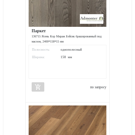
Паркет
136715 Ясень Кор Мираж Бэйсик брашированный под
маслом, 2400*158*15 мм
Полосность:
однополосный
Ширина:
158 мм
add_shopping_cart
по запросу