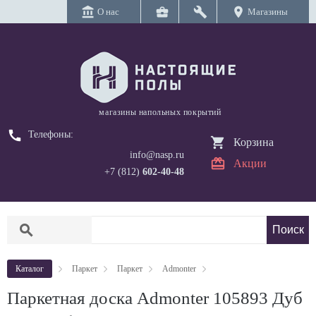
account_balance
business_center
build
location_on
О нас
Магазины
магазины напольных покрытий
call
Телефоны:
Корзина
info@nasp.ru
Акции
+7 (812)
602-40-48
search
Каталог
Паркет
Паркет
Admonter
Паркетная доска Admonter 105893 Дуб