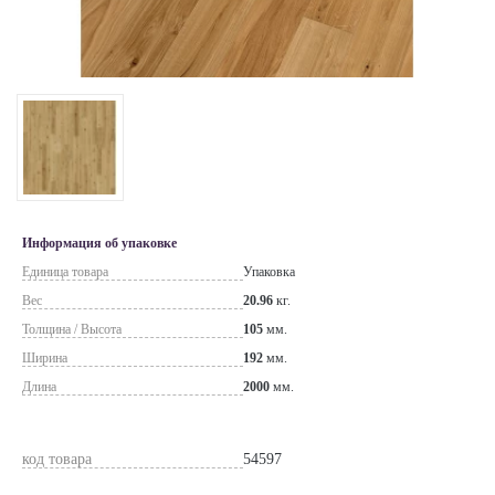
Информация об упаковке
Единица товара
Упаковка
Вес
20.96
кг.
Толщина / Высота
105
мм.
Ширина
192
мм.
Длина
2000
мм.
код товара
54597