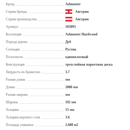
Бренд
Admonter
Страна бренда
Австрия
Страна производства
Австрия
Артикул
105893
Коллекция
Admonter Hardwood
Порода дерева
Дуб
Селекция
Рустик
Полосность
однополосный
Конструкция
трехслойная паркетная доска
Твёрдость по Бринеллю
3.7
Разная длина
мм
Длина
2000 мм
Разная ширина
мм
Ширина
192 мм
Толщина
15 мм
Толщина верхнего слоя
3.6
Площадь упаковки
2.688 м2