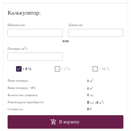
Калькулятор:
Ширина (м):
Длина (м):
или
2
Площадь (м
):
+ 0 %
+ 5 %
+ 10 %
2
Ваша площадь:
0
м
Ваша площадь +
%:
2
0
0
м
0
Количество упаковок:
уп.
2
0
Рекомендуем приобрести:
0
уп. (
м
)
0
Стоимость:
₽
В корзину