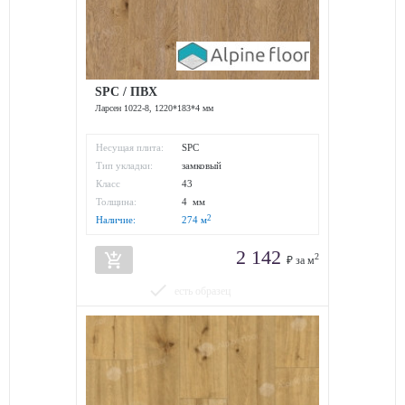
SPC / ПВХ
Ларсен 1022-8, 1220*183*4 мм
Несущая плита:
SPC
Тип укладки:
замковый
Класс
43
износостойкости:
Толщина:
4 мм
2
Наличие:
274
м
2 142
add_shopping_cart
2
₽ за м
done
есть образец