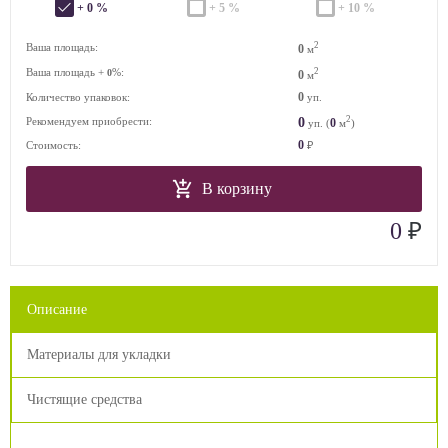
+ 0 %
+ 5 %
+ 10 %
2
Ваша площадь:
0
м
Ваша площадь +
%:
2
0
0
м
0
Количество упаковок:
уп.
2
0
Рекомендуем приобрести:
0
уп. (
м
)
0
Стоимость:
₽
В корзину
₽
0
Описание
Материалы для укладки
Чистящие средства