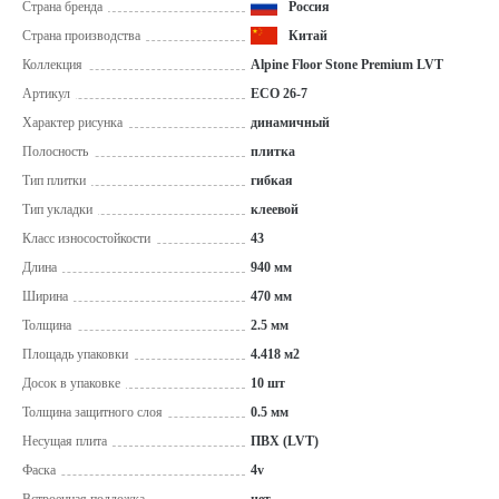
Страна бренда
Россия
Страна производства
Китай
Коллекция
Alpine Floor Stone Premium LVT
Артикул
ECO 26-7
Характер рисунка
динамичный
Полосность
плитка
Тип плитки
гибкая
Тип укладки
клеевой
Класс износостойкости
43
Длина
940 мм
Ширина
470 мм
Толщина
2.5 мм
Площадь упаковки
4.418 м2
Досок в упаковке
10 шт
Толщина защитного слоя
0.5 мм
Несущая плита
ПВХ (LVT)
Фаска
4v