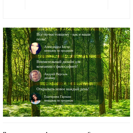
Все по-настоящему - как и наши
полы!
Александра Бауэр
менеджер по продажам
Внимательный дизайн для
компании с философией!
Андрей Версаль
дизайнер
Открывать новое каждый день!
Екатерина Гармаш
менеджер по продажам