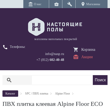
account_balance
business_center
build
location_on
О нас
Магазины
магазины напольных покрытий
call
Телефоны:
Корзина
info@nasp.ru
Акции
+7 (812)
602-40-48
search
Каталог
SPC / ПВХ плитка
Alpine Floor
ПВХ плитка клеевая Alpine Floor ECO