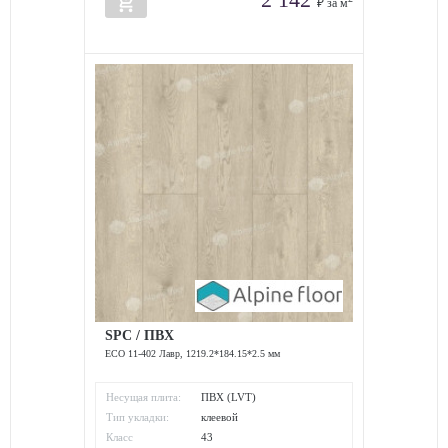
add_shopping_cart
₽ за м
SPC / ПВХ
ECO 11-402 Лавр, 1219.2*184.15*2.5 мм
Несущая плита:
ПВХ (LVT)
Тип укладки:
клеевой
Класс
43