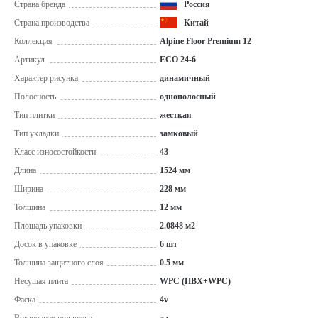
Страна бренда
Россия
Страна производства
Китай
Коллекция
Alpine Floor Premium 12
Артикул
ECO 24-6
Характер рисунка
динамичный
Полосность
однополосный
Тип плитки
жесткая
Тип укладки
замковый
Класс износостойкости
43
Длина
1524 мм
Ширина
228 мм
Толщина
12 мм
Площадь упаковки
2.0848 м2
Досок в упаковке
6 шт
Толщина защитного слоя
0.5 мм
Несущая плита
WPC (ПВХ+WPC)
Фаска
4v