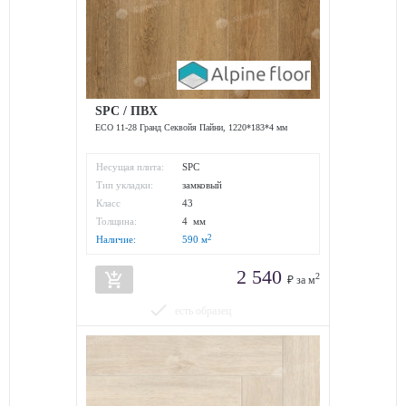
SPC / ПВХ
ECO 11-28 Гранд Секвойя Пайни, 1220*183*4 мм
Несущая плита:
SPC
Тип укладки:
замковый
Класс
43
износостойкости:
Толщина:
4 мм
2
Наличие:
590
м
2 540
add_shopping_cart
2
₽ за м
done
есть образец