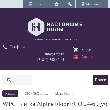
account_balance
business_center
build
location_on
О нас
Магазины
магазины напольных покрытий
call
Телефоны:
Корзина
info@nasp.ru
Акции
+7 (812)
602-40-48
search
Каталог
SPC / ПВХ плитка
Alpine Floor
WPC плитка Alpine Floor ECO 24-6 Дуб