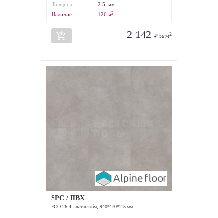
износостойкости:
Толщина:
2.5 мм
2
Наличие:
126
м
2 142
add_shopping_cart
2
₽ за м
SPC / ПВХ
ECO 26-4 Слатэджейм, 940*470*2.5 мм