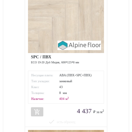
SPC / ПВХ
ECO 19-20 Дуб Медия, 600*125*8 мм
Несущая плита:
ABA (ПВХ+SPC+ПВХ)
Тип укладки:
замковый
Класс
43
износостойкости:
Толщина:
8 мм
2
Наличие:
404
м
4 437
add_shopping_cart
2
₽ за м
done
есть образец