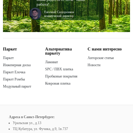
работа!
Евгений Сидоренков
коммерческий директор
Паркет
Альтернатива
С нами интересно
паркету
Паркет
Авторские статьи
Ламинат
Инженерная доска
Новости
SPC / ПВХ плитка
Паркет Елочка
Пробковые покрытия
Паркет Ромбы
Ковровая плитка
Модульный паркет
Адреса в Санкт-Петербурге:
Уральская ул., д.13
ТЦ Кубатура, ул. Фучика, д.9, 1в.737