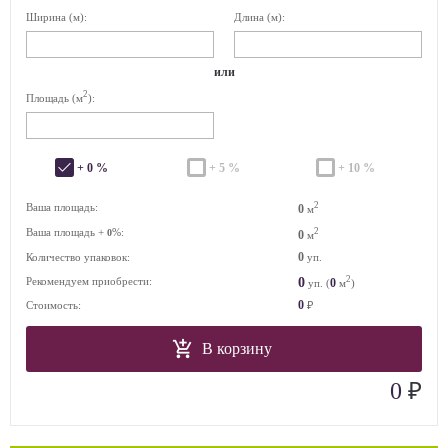
Ширина (м):
Длина (м):
или
2
Площадь (м
):
+ 0 %
+ 5 %
+ 10 %
2
Ваша площадь:
0
м
Ваша площадь +
%:
2
0
0
м
0
Количество упаковок:
уп.
2
0
Рекомендуем приобрести:
0
уп. (
м
)
0
Стоимость:
₽
В корзину
₽
0