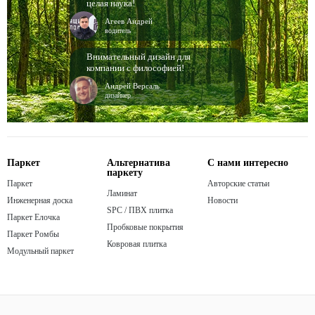
целая наука!
Агеев Андрей
водитель
Внимательный дизайн для
компании с философией!
Андрей Версаль
дизайнер
Паркет
Альтернатива
С нами интересно
паркету
Паркет
Авторские статьи
Ламинат
Инженерная доска
Новости
SPC / ПВХ плитка
Паркет Елочка
Пробковые покрытия
Паркет Ромбы
Ковровая плитка
Модульный паркет