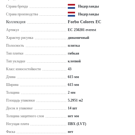
Страна бренда
Нидерланды
Страна производства
Нидерланды
Коллекция
Forbo Colorex EC
Артикул
EC 250201 everest
Характер рисунка
динамичный
Полосность
плитка
Тип плитки
гибкая
Тип укладки
клеевой
Класс износостойкости
43
Длина
615 мм
Ширина
615 мм
Толщина
2 мм
Площадь упаковки
5.2951 м2
Досок в упаковке
14 шт
Толщина защитного слоя
нет мм
Несущая плита
ПВХ (LVT)
Фаска
нет