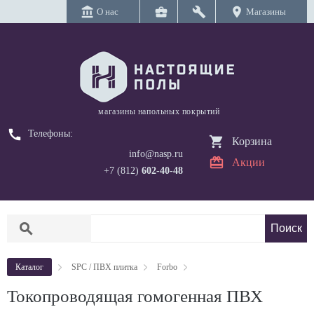
account_balance
business_center
build
location_on
О нас
Магазины
магазины напольных покрытий
call
Телефоны:
Корзина
info@nasp.ru
Акции
+7 (812)
602-40-48
search
Каталог
SPC / ПВХ плитка
Forbo
Токопроводящая гомогенная ПВХ