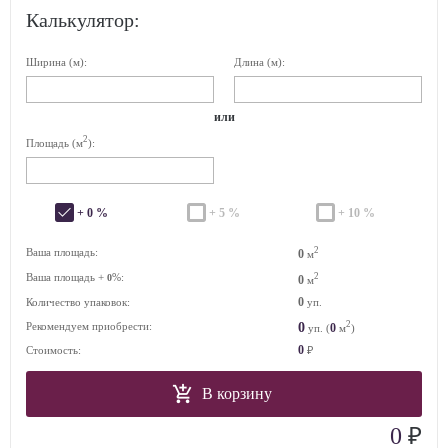
Калькулятор:
Ширина (м):
Длина (м):
или
2
Площадь (м
):
+ 0 %
+ 5 %
+ 10 %
2
Ваша площадь:
0
м
Ваша площадь +
%:
2
0
0
м
0
Количество упаковок:
уп.
2
0
Рекомендуем приобрести:
0
уп. (
м
)
0
Стоимость:
₽
В корзину
₽
0