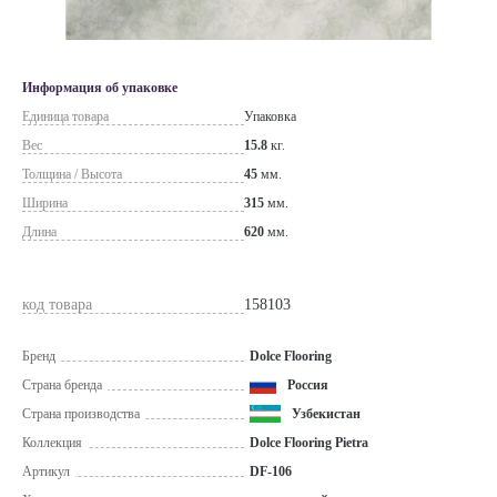
Информация об упаковке
Единица товара
Упаковка
Вес
15.8
кг.
Толщина / Высота
45
мм.
Ширина
315
мм.
Длина
620
мм.
код товара
158103
Бренд
Dolce Flooring
Страна бренда
Россия
Страна производства
Узбекистан
Коллекция
Dolce Flooring Pietra
Артикул
DF-106