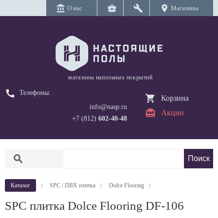
account_balance
business_center
build
location_on
О нас
Магазины
магазины напольных покрытий
call
Телефоны:
Корзина
info@nasp.ru
Акции
+7 (812)
602-40-48
search
Каталог
SPC / ПВХ плитка
Dolce Flooring
SPC плитка Dolce Flooring DF-106