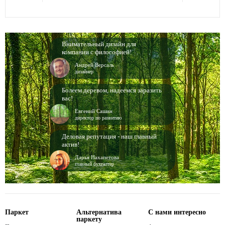
Внимательный дизайн для
компании с философией!
Андрей Версаль
дизайнер
Болеем деревом, надеемся заразить
вас!
Евгений Сашин
директор по развитию
Деловая репутация - наш главный
актив!
Дарья Нахапетова
главный бухгалтер
Паркет
Альтернатива
С нами интересно
паркету