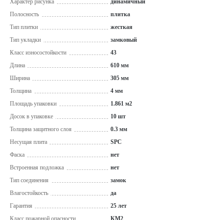
Характер рисунка
динамичный
Полосность
плитка
Тип плитки
жесткая
Тип укладки
замковый
Класс износостойкости
43
Длина
610 мм
Ширина
305 мм
Толщина
4 мм
Площадь упаковки
1.861 м2
Досок в упаковке
10 шт
Толщина защитного слоя
0.3 мм
Несущая плита
SPC
Фаска
нет
Встроенная подложка
нет
Тип соединения
замок
Влагостойкость
да
Гарантия
25 лет
Класс пожарной опасности
КМ2