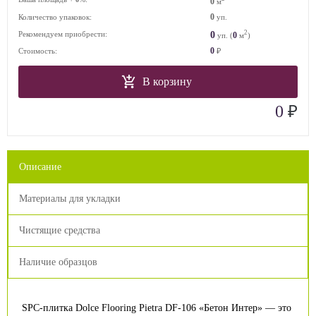
0
м
0
Количество упаковок:
уп.
2
0
Рекомендуем приобрести:
0
уп. (
м
)
0
Стоимость:
₽
В корзину
₽
0
Описание
Материалы для укладки
Чистящие средства
Наличие образцов
SPC-плитка Dolce Flooring Pietra DF-106 «Бетон Интер» — это