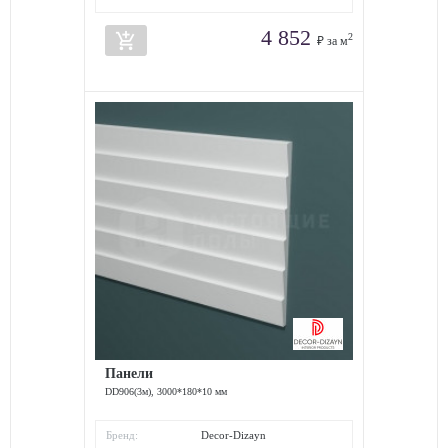
4 852
add_shopping_cart
2
₽ за м
Панели
DD906(3м), 3000*180*10 мм
Бренд:
Decor-Dizayn