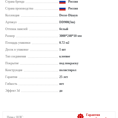
Страна бренда
Россия
Страна производства
Россия
Коллекция
Decor-Dizayn
Артикул
DD900(3m)
Оттенок панелей
белый
Размер
3000*240*10 мм
Площадь упаковки
0.72 м2
Досок в упаковке
1 шт
Тип соединения
клеевое
Покрытие
под покраску
Конструкция
полистирол
Гарантия
25 лет
Гибкость
нет
Эффект 3d
да
Гарантия
Цена с НДС: