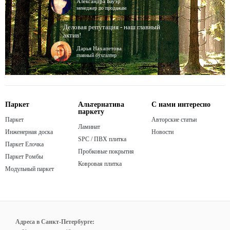
Александра Бауэр
менеджер по продажам
Деловая репутация - наш главный
актив!
Дарья Нахапетова
главный бухгалтер
Паркет
Альтернатива
С нами интересно
паркету
Паркет
Авторские статьи
Ламинат
Инженерная доска
Новости
SPC / ПВХ плитка
Паркет Елочка
Пробковые покрытия
Паркет Ромбы
Ковровая плитка
Модульный паркет
Адреса в Санкт-Петербурге: