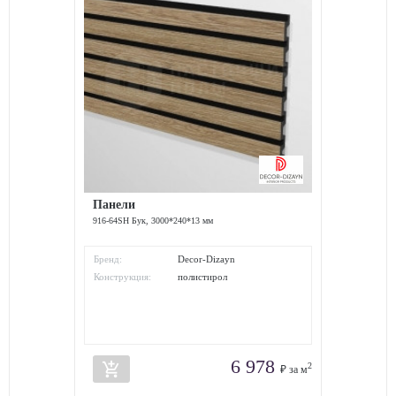
Панели
916-64SH Бук, 3000*240*13 мм
Бренд:
Decor-Dizayn
Конструкция:
полистирол
6 978
add_shopping_cart
2
₽ за м