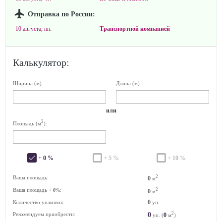
Отправка по России:
10 августа, пн:
Транспортной компанией
Калькулятор:
Ширина (м):
Длина (м):
или
2
Площадь (м
):
+ 0 %
+ 5 %
+ 10 %
2
Ваша площадь:
0
м
Ваша площадь +
%:
2
0
0
м
0
Количество упаковок:
уп.
2
0
Рекомендуем приобрести:
0
уп. (
м
)