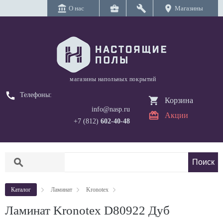
account_balance
business_center
build
location_on
О нас
Магазины
магазины напольных покрытий
call
Телефоны:
Корзина
info@nasp.ru
Акции
+7 (812)
602-40-48
search
Каталог
Ламинат
Kronotex
Ламинат Kronotex D80922 Дуб