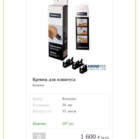
Крепеж для плинтуса
Kronotex
Бренд:
Kronotex
В упаковке:
30 шт.
Расход 1 уп.:
15 пог.м.
Наличие:
107
уп.
1 600
add_shopping_cart
₽ за уп.