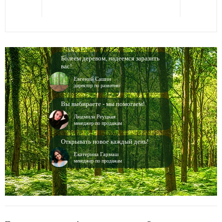
Болеем деревом, надеемся заразить
вас!
Евгений Сашин
директор по развитию
Вы выбираете - мы помогаем!
Людмила Реуцкая
менеджер по продажам
Открывать новое каждый день!
Екатерина Гармаш
менеджер по продажам