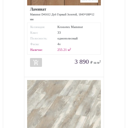
Ламинат
Mammut D41612 Дуб Горный Золотой, 1845*188*12
мм
Коллекция:
Kronotex Mammut
Класс
33
износостойкости:
Полосность:
однополосный
Фаска:
4v
2
Наличие:
255.21
м
3 890
add_shopping_cart
2
₽ за м