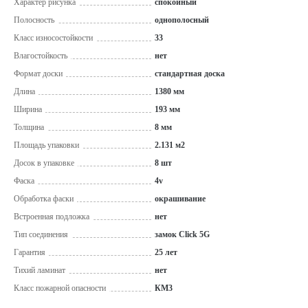
Характер рисунка
спокойный
Полосность
однополосный
Класс износостойкости
33
Влагостойкость
нет
Формат доски
стандартная доска
Длина
1380 мм
Ширина
193 мм
Толщина
8 мм
Площадь упаковки
2.131 м2
Досок в упаковке
8 шт
Фаска
4v
Обработка фаски
окрашивание
Встроенная подложка
нет
Тип соединения
замок Click 5G
Гарантия
25 лет
Тихий ламинат
нет
Класс пожарной опасности
КМ3