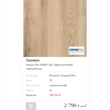
Ламинат
Exquisit Plus D80942 Дуб Эдресси песочный,
1380*244*8 мм
Коллекция:
Kronotex Exquisit Plus
Класс
33
износостойкости:
Полосность:
однополосный
Фаска:
4v
2
Наличие:
199.36
м
2 790
add_shopping_cart
2
₽ за м