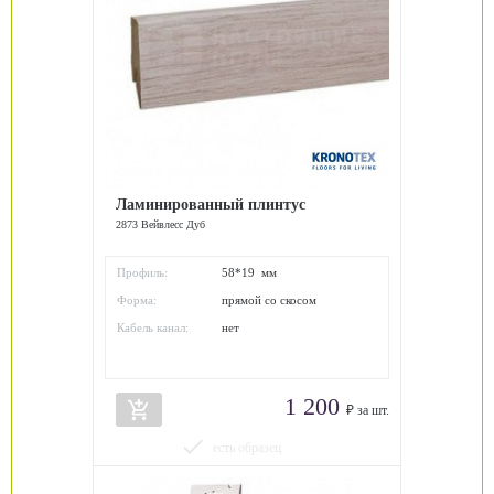
Ламинированный плинтус
2873 Вейвлесс Дуб
Профиль:
58*19 мм
Форма:
прямой со скосом
Кабель канал:
нет
1 200
add_shopping_cart
₽ за шт.
done
есть образец