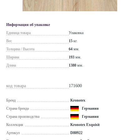
Информация об упаковке
Единица товара
Упаковка
Вес
15
кг.
Толщина / Высота
64
мм.
Ширина
193
мм.
Длина
1380
мм.
код товара
171600
Бренд
Kronotex
Страна бренда
Германия
Страна производства
Германия
Коллекция
Kronotex Exquisit
Артикул
D80922