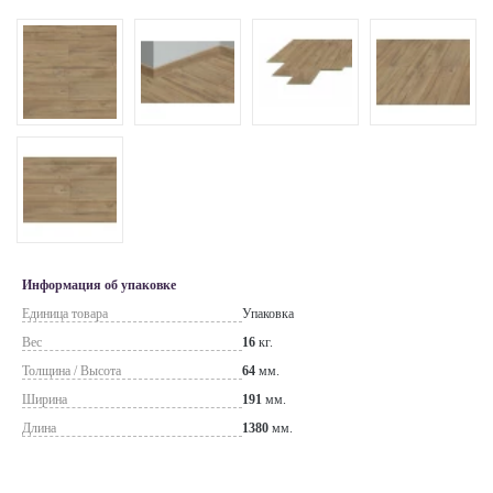
Информация об упаковке
Единица товара
Упаковка
Вес
16
кг.
Толщина / Высота
64
мм.
Ширина
191
мм.
Длина
1380
мм.