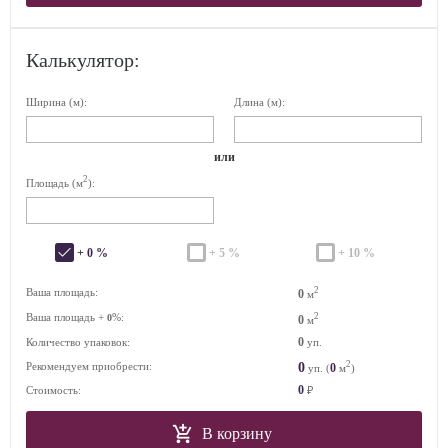
Калькулятор:
Ширина (м):
Длина (м):
или
2
Площадь (м
):
+ 0 %
+ 5 %
+ 10 %
2
Ваша площадь:
0
м
Ваша площадь +
%:
2
0
0
м
0
Количество упаковок:
уп.
2
0
Рекомендуем приобрести:
0
уп. (
м
)
0
Стоимость:
₽
В корзину