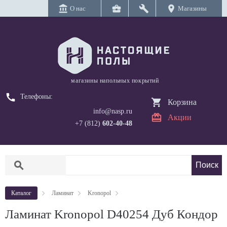
account_balance
business_center
build
location_on
О нас
Магазины
магазины напольных покрытий
call
Телефоны:
Корзина
info@nasp.ru
Акции
+7 (812)
602-40-48
search
Каталог
Ламинат
Kronopol
Ламинат Kronopol D40254 Дуб Кондор