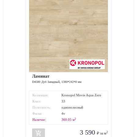
Ламинат
D4580 Дуб Западный, 1380*242*8 мм
Коллекция:
Kronopol Movie Aqua Zero
Класс
33
износостойкости:
Полосность:
однополосный
Фаска:
4v
2
Наличие:
360.05
м
3 590
add_shopping_cart
2
₽ за м