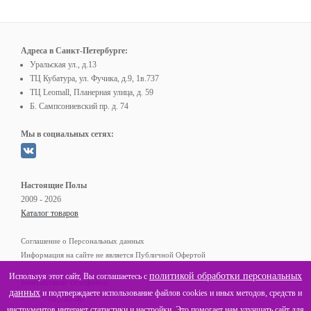
Адреса в Санкт-Петербурге:
Уральская ул., д.13
ТЦ Кубатура, ул. Фучика, д.9, 1в.737
ТЦ Leomall, Планерная улица, д. 59
Б. Сампсониевский пр. д. 74
Мы в социальных сетях:
Настоящие Полы
2009 - 2026
Каталог товаров
Соглашение о Персональных данных
Информация на сайте не является Публичной Офертой
политикой обработки персональных
Используя этот сайт, Вы соглашаетесь с
Контактные телефоны:
данных
и подтверждаете использование файлов cookies и иных методов, средств и
(812)
+7
602-40-48
инструментов интернет статистики и настройки. Это помогает нам улучшать сайт для