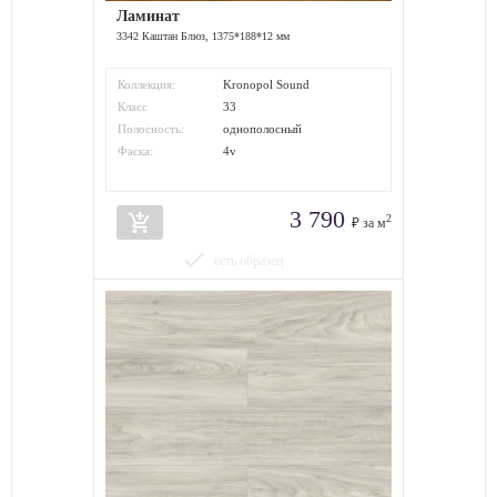
Ламинат
3342 Каштан Блюз, 1375*188*12 мм
Коллекция:
Kronopol Sound
Класс
33
износостойкости:
Полосность:
однополосный
Фаска:
4v
3 790
add_shopping_cart
2
₽ за м
done
есть образец