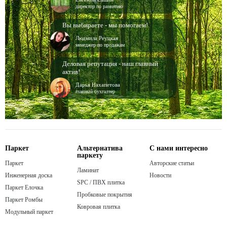
директор по развитию
Вы выбираете - мы помогаем!
Людмила Реуцкая
менеджер по продажам
Деловая репутация - наш главный
актив!
Дарья Нахапетова
главный бухгалтер
Паркет
Альтернатива
С нами интересно
паркету
Паркет
Авторские статьи
Ламинат
Инженерная доска
Новости
SPC / ПВХ плитка
Паркет Елочка
Пробковые покрытия
Паркет Ромбы
Ковровая плитка
Модульный паркет