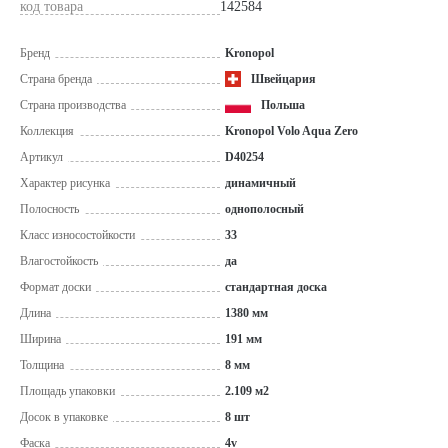
код товара
142584
Бренд
Kronopol
Страна бренда
Швейцария
Страна производства
Польша
Коллекция
Kronopol Volo Aqua Zero
Артикул
D40254
Характер рисунка
динамичный
Полосность
однополосный
Класс износостойкости
33
Влагостойкость
да
Формат доски
стандартная доска
Длина
1380 мм
Ширина
191 мм
Толщина
8 мм
Площадь упаковки
2.109 м2
Досок в упаковке
8 шт
Фаска
4v