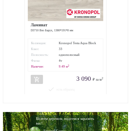
Ламинат
D3710 Вяз Барух, 1380*191*8 мм
Коллекция:
Kronopol Testa Aqua Block
Класс
33
износостойкости:
Полосность:
однополосный
Фаска:
4v
2
Наличие:
9.49
м
3 090
add_shopping_cart
2
₽ за м
done
есть образец
Болеем деревом, надеемся заразить
вас!
Евгений Сашин