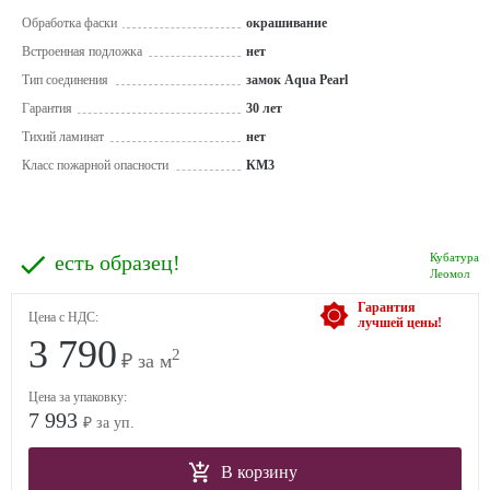
Обработка фаски
окрашивание
Встроенная подложка
нет
Тип соединения
замок Aqua Pearl
Гарантия
30 лет
Тихий ламинат
нет
Класс пожарной опасности
КМ3
есть образец!
Кубатура
Леомол
Гарантия
Цена с НДС:
лучшей цены!
3 790
2
₽ за м
Цена за упаковку:
7 993
₽ за уп.
В корзину