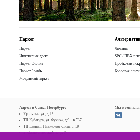
Паркет
Альтернатив
Паркет
Ламинат
Инженерная доска
SPC / ПВХ пли
Паркет Елочка
Пробковые пок
Паркет Ромбы
Ковровая плитк
Модульный паркет
Адреса в Санкт-Петербурге:
Мы в социальн
Уральская ул., д.13
ТЦ Кубатура, ул. Фучика, д.9, 1в.737
ТЦ Leomall, Планерная улица, д. 59
Б. Сампсониевский пр. д. 74