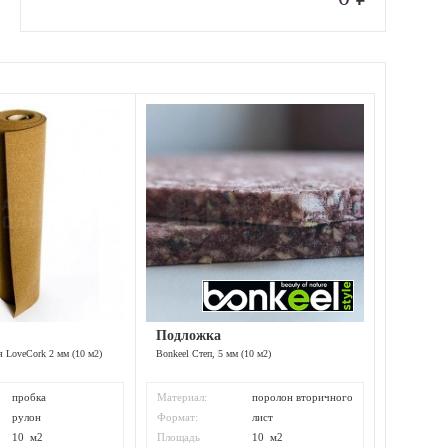
Подложка
 LoveCork 2 мм (10 м2)
Bonkeel Степ, 5 мм (10 м2)
пробка
Материал:
поролон вторичного
вспенивания
рулон
Формат:
лист
10 м2
Площадь
10 м2