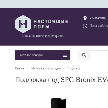
place
4 магазина:
query_builder
Часы работы
магазины напольных покрытий
search
Каталог товаров
Главная
Материалы для укладки
Подложка
Подложка под SPC Bronix EVA