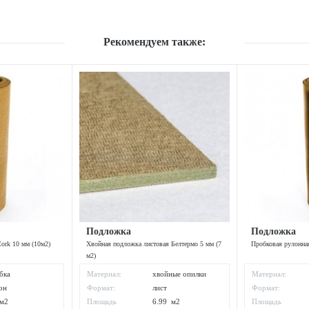
Рекомендуем также:
Подложка
Подложка
ork 10 мм (10м2)
Хвойная подложка листовая Белтермо 5 мм (7
Пробковая рулонная
м2)
бка
Материал:
хвойные опилки
Материал:
он
Формат:
лист
Формат:
м2
Площадь
6.99 м2
Площадь