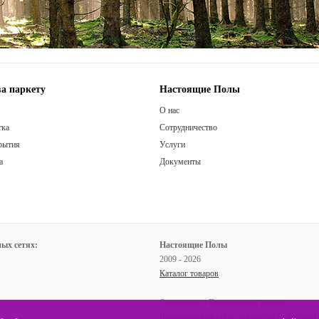
а паркету
Настоящие Полы
О нас
тка
Сотрудничество
рытия
Услуги
а
Документы
ых сетях:
Настоящие Полы
2009 - 2026
Каталог товаров
Соглашение о Персональных данных
Информация на сайте не является Публичной