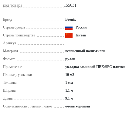
код товара
155631
Бренд
Bronix
Страна бренда
Россия
Страна производства
Китай
Артикул
Материал
вспененный полиэтилен
Формат
рулон
Применение
укладка замковой ПВХ/SPC плитки
Площадь упаковки
10 м2
Толщина
1 мм
Ширина
1.1 м
Длина
9.1 м
Совместимость с теплым полом
очень хорошая