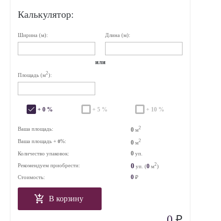
Калькулятор:
Ширина (м):
Длина (м):
или
2
Площадь (м
):
+ 0 %
+ 5 %
+ 10 %
2
Ваша площадь:
0
м
Ваша площадь +
%:
2
0
0
м
0
Количество упаковок:
уп.
2
0
Рекомендуем приобрести:
0
уп. (
м
)
0
Стоимость:
₽
В корзину
₽
0