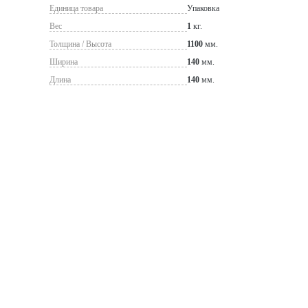
Единица товара
Упаковка
Вес
1
кг.
Толщина / Высота
1100
мм.
Ширина
140
мм.
Длина
140
мм.