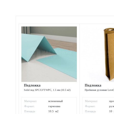
Подложка
Подложка
Solid под SPC/LVT/WPC, 1.5 мм (10.5 м2)
Пробковая рулонная LoveC
Материал:
вспененный
Материал:
про
полиэтилен
Формат:
гармошка
Формат:
рул
Площадь
10.5 м2
Площадь
10 