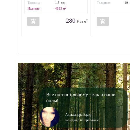
упаковки:
упаковки:
Толщина:
1.5 мм
Толщина:
10
2
Наличие:
4893
м
280
add_shopping_cart
add_shopping_cart
2
₽ за м
Все по-настоящему - как и наши
полы!
Александра Бауэр
менеджер по продажам