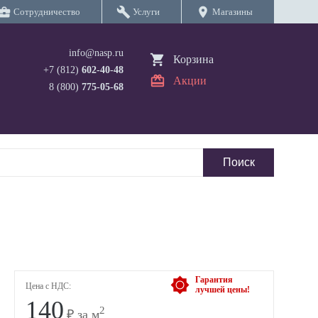
iness_center
build
location_on
Сотрудничество
Услуги
Магазины
info@nasp.ru
Корзина
+7 (812)
602-40-48
Акции
8 (800)
775-05-68
Гарантия
Цена с НДС:
лучшей цены!
140
2
₽ за м