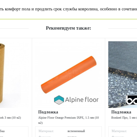
ть комфорт пола и продлить срок службы ковролина, особенно в сочетани
Рекомендуем также:
Подложка
Подложка
rk 3 мм (10 м2)
Alpine Floor Orange Premium IXPE, 1.5 мм (10
Bonkeel Про, 5 мм 
м2)
бка
Материал:
вспененный
Материал:
полиэтилен