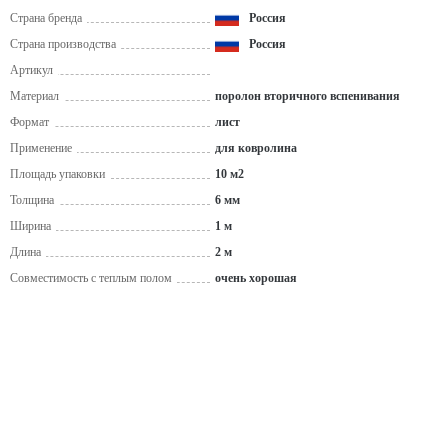
Страна бренда
Россия
Страна производства
Россия
Артикул
Материал
поролон вторичного вспенивания
Формат
лист
Применение
для ковролина
Площадь упаковки
10 м2
Толщина
6 мм
Ширина
1 м
Длина
2 м
Совместимость с теплым полом
очень хорошая