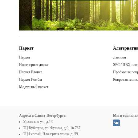
Паркет
Альтернатив
Паркет
Ламинат
Инженерная доска
SPC / ПВХ пли
Паркет Елочка
Пробковые пок
Паркет Ромбы
Ковровая плитк
Модульный паркет
Адреса в Санкт-Петербурге:
Мы в социальн
Уральская ул., д.13
ТЦ Кубатура, ул. Фучика, д.9, 1в.737
ТЦ Leomall, Планерная улица, д. 59