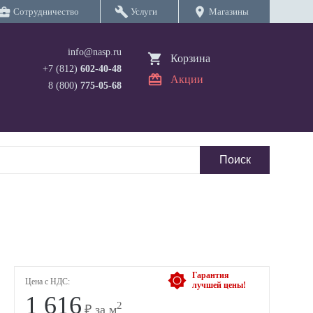
iness_center
build
location_on
Сотрудничество
Услуги
Магазины
info@nasp.ru
Корзина
+7 (812)
602-40-48
Акции
8 (800)
775-05-68
Гарантия
Цена с НДС:
лучшей цены!
1 616
2
₽ за м