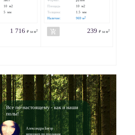
лист
Формат:
рулон
10 м2
Площадь
10 м2
упаковки:
5 мм
Толщина:
1.5 мм
2
Наличие:
969
м
1 716
239
add_shopping_cart
2
2
₽ за м
₽ за м
Все по-настоящему - как и наши
полы!
Александра Бауэр
менеджер по продажам