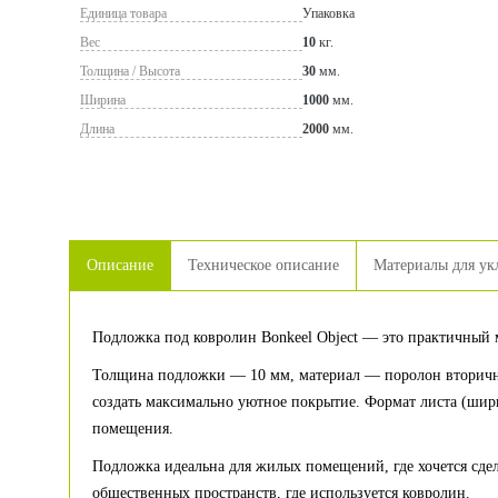
Единица товара
Упаковка
Вес
10
кг.
Толщина / Высота
30
мм.
Ширина
1000
мм.
Длина
2000
мм.
Описание
Техническое описание
Материалы для ук
Подложка под ковролин Bonkeel Object — это практичный 
Толщина подложки — 10 мм, материал — поролон вторично
создать максимально уютное покрытие. Формат листа (шири
помещения.
Подложка идеальна для жилых помещений, где хочется сдел
общественных пространств, где используется ковролин.