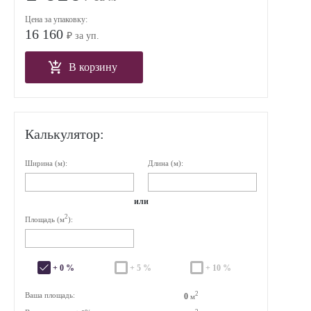
Цена за упаковку:
16 160
₽ за уп.
В корзину
Калькулятор:
Ширина (м):
Длина (м):
или
2
Площадь (м
):
+ 0 %
+ 5 %
+ 10 %
2
Ваша площадь:
0
м