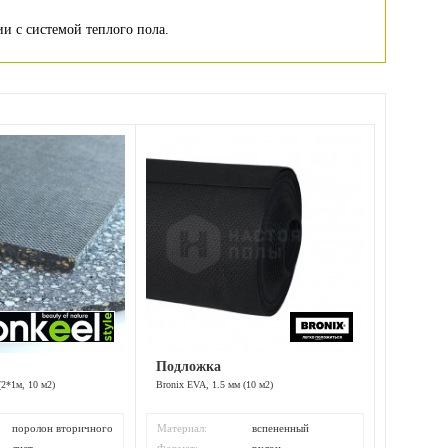
и с системой теплого пола.
Подложка
(2*1м, 10 м2)
Bronix EVA, 1.5 мм (10 м2)
поролон вторичного
Материал:
вспененный
вспенивания
полиэтилен