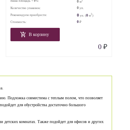
Ваша площадь +
%:
2
0
0
м
0
Количество упаковок:
уп.
2
0
Рекомендуем приобрести:
0
уп. (
м
)
0
Стоимость:
₽
В корзину
₽
0
а.
ю. Подложка совместима с теплым полом, что позволяет
подойдет для обустройства достаточно большого
ли детских комнатах. Также подойдет для офисов и других