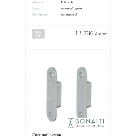
Модель:
B No-Ha
Цвет:
матовый хром
Механизм:
магнитный
13 736
add_shopping_cart
₽ за шт.
Дверной замок