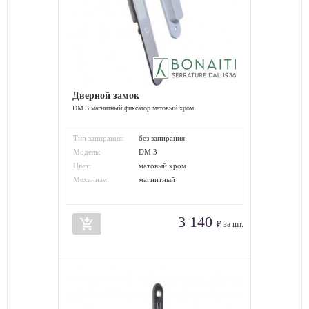
Дверной замок
DM 3 магнитный фиксатор матовый хром
Тип запирания:
без запирания
Модель:
DM 3
Цвет:
матовый хром
Механизм:
магнитный
3 140
add_shopping_cart
₽ за шт.