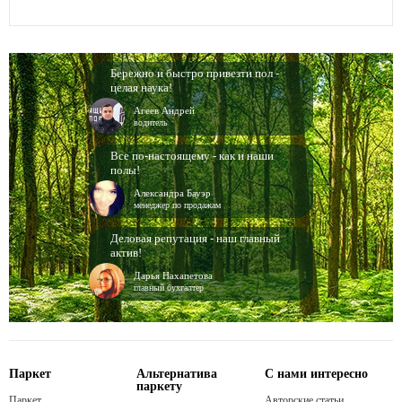
Бережно и быстро привезти пол -
целая наука!
Агеев Андрей
водитель
Все по-настоящему - как и наши
полы!
Александра Бауэр
менеджер по продажам
Деловая репутация - наш главный
актив!
Дарья Нахапетова
главный бухгалтер
Паркет
Альтернатива
С нами интересно
паркету
Паркет
Авторские статьи