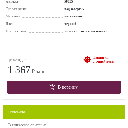
Артикул
58055
Тип запирания
под завертку
Механизм
магнитный
Цвет
черный
Комплектация
защелка + ответная планка
Гарантия
Цена с НДС:
лучшей цены!
1 367
₽ за шт.
В корзину
Описание
Техническое описание