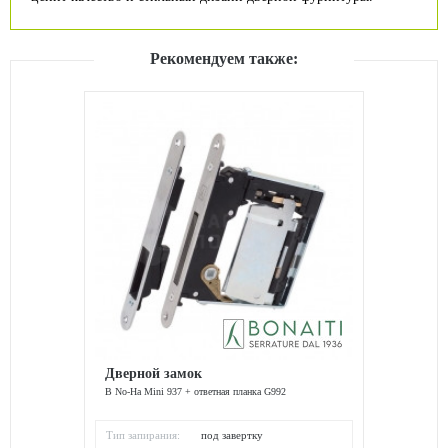
Рекомендуем также:
Дверной замок
B No-Ha Mini 937 + ответная планка G992
Тип запирания:
под завертку