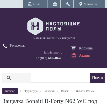
account_balance
business_center
build
location_on
О нас
Магазины
магазины напольных покрытий
call
Телефоны:
Корзина
info@nasp.ru
Акции
+7 (812)
602-40-48
search
Каталог
Фурнитура
Защелки
Bonaiti
B-Forty 190 мм
Защелка Bonaiti B-Forty N62 WC под