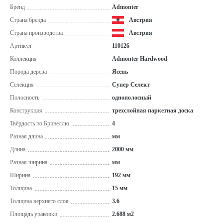
Бренд
Admonter
Страна бренда
Австрия
Страна производства
Австрия
Артикул
110126
Коллекция
Admonter Hardwood
Порода дерева
Ясень
Селекция
Супер Селект
Полосность
однополосный
Конструкция
трехслойная паркетная доска
Твёрдость по Бринеллю
4
Разная длина
мм
Длина
2000 мм
Разная ширина
мм
Ширина
192 мм
Толщина
15 мм
Толщина верхнего слоя
3.6
Площадь упаковки
2.688 м2