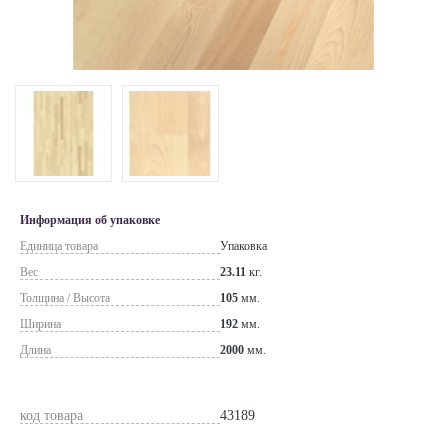
Информация об упаковке
Единица товара
Упаковка
Вес
23.11
кг.
Толщина / Высота
105
мм.
Ширина
192
мм.
Длина
2000
мм.
код товара
43189