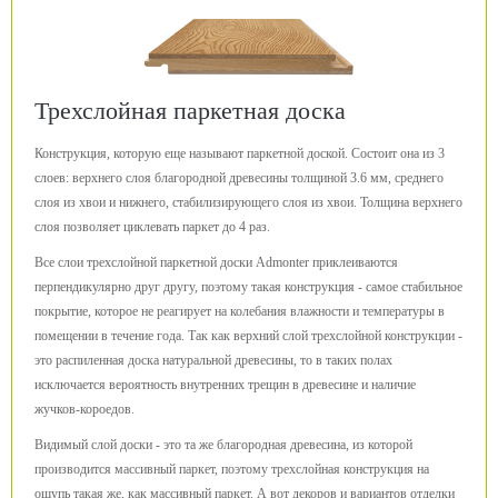
Трехслойная паркетная доска
Конструкция, которую еще называют паркетной доской. Состоит она из 3
слоев: верхнего слоя благородной древесины толщиной 3.6 мм, среднего
слоя из хвои и нижнего, стабилизирующего слоя из хвои. Толщина верхнего
слоя позволяет циклевать паркет до 4 раз.
Все слои трехслойной паркетной доски Admonter приклеиваются
перпендикулярно друг другу, поэтому такая конструкция - самое стабильное
покрытие, которое не реагирует на колебания влажности и температуры в
помещении в течение года. Так как верхний слой трехслойной конструкции -
это распиленная доска натуральной древесины, то в таких полах
исключается вероятность внутренних трещин в древесине и наличие
жучков-короедов.
Видимый слой доски - это та же благородная древесина, из которой
производится массивный паркет, поэтому трехслойная конструкция на
ощупь такая же, как массивный паркет. А вот декоров и вариантов отделки