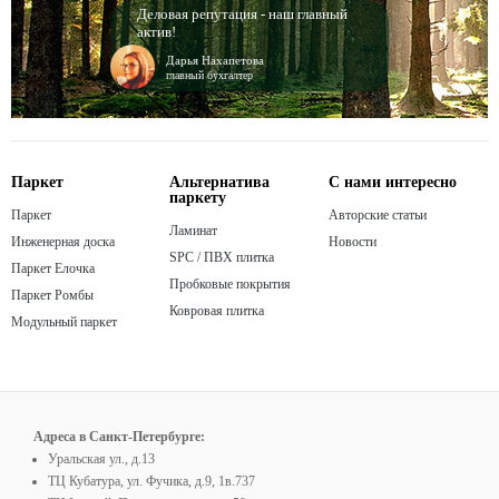
Деловая репутация - наш главный
актив!
Дарья Нахапетова
главный бухгалтер
Паркет
Альтернатива
С нами интересно
паркету
Паркет
Авторские статьи
Ламинат
Инженерная доска
Новости
SPC / ПВХ плитка
Паркет Елочка
Пробковые покрытия
Паркет Ромбы
Ковровая плитка
Модульный паркет
Адреса в Санкт-Петербурге:
Уральская ул., д.13
ТЦ Кубатура, ул. Фучика, д.9, 1в.737