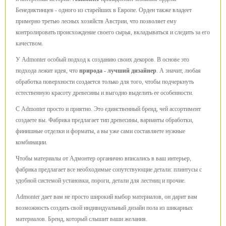
Бенедиктинцев - одного из старейших в Европе. Орден также владеет
примерно третью лесных хозяйств Австрии, что позволяет ему
контролировать происхождение своего сырья, вкладываться и следить за его
качеством.
У Admonter особый подход к созданию своих декоров. В основе это
подхода лежит идея, что
природа - лучший дизайнер
. А значит, любая
обработка поверхности создается только для того, чтобы подчеркнуть
естественную красоту древесины и выгодно выделить ее особенности.
С Admonter просто и приятно. Это единственный бренд, чей ассортимент
создаете вы. Фабрика предлагает тип древесины, варианты обработки,
финишные отделки и форматы, а вы уже сами составляете нужные
комбинации.
Чтобы материалы от Адмонтер органично вписались в ваш интерьер,
фабрика предлагает все необходимые сопутствующие детали: плинтусы с
удобной системой установки, пороги, детали для лестниц и прочие.
Admonter дает вам не просто широкий выбор материалов, он дарит вам
возможность создать свой индивидуальный дизайн пола из шикарных
материалов. Бренд, который слышит ваши желания.