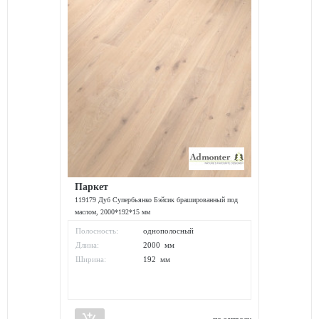
Паркет
119179 Дуб Супербьянко Бэйсик брашированный под
маслом, 2000*192*15 мм
Полосность:
однополосный
Длина:
2000 мм
Ширина:
192 мм