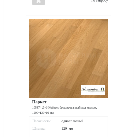
add_shopping_cart
по запросу
Паркет
105874 Дуб Ноблесс брашированный под маслом,
1200*120*10 мм
Полосность:
однополосный
Ширина:
120 мм