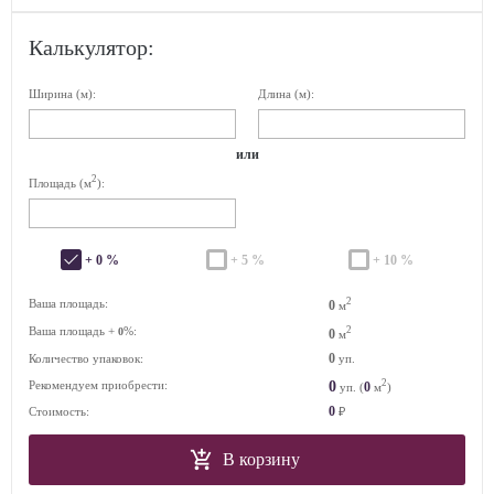
Калькулятор:
Ширина (м):
Длина (м):
или
2
Площадь (м
):
+ 0 %
+ 5 %
+ 10 %
2
Ваша площадь:
0
м
Ваша площадь +
%:
2
0
0
м
0
Количество упаковок:
уп.
2
0
Рекомендуем приобрести:
0
уп. (
м
)
0
Стоимость:
₽
В корзину