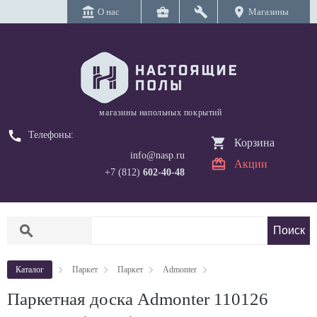
account_balance
business_center
build
location_on
О нас
Магазины
магазины напольных покрытий
call
Телефоны:
Корзина
info@nasp.ru
Акции
+7 (812)
602-40-48
search
Каталог
Паркет
Паркет
Admonter
Паркетная доска Admonter 110126