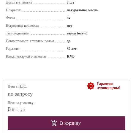
Досок в упаковке
7 шт
Покрытие
натуральное масло
Фаска
4v
Встроенная подложка
нет
Тип соединения
замок lock-it
Совместимость с теплым полом
да
Гарантия
30 лет
Класс пожарной опасности
КМ5
Гарантия
Цена с НДС:
лучшей цены!
по запросу
Цена за упаковку:
0
₽ за уп.
В корзину