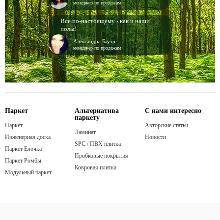
менеджер по продажам
Все по-настоящему - как и наши
полы!
Александра Бауэр
менеджер по продажам
Паркет
Альтернатива
С нами интересно
паркету
Паркет
Авторские статьи
Ламинат
Инженерная доска
Новости
SPC / ПВХ плитка
Паркет Елочка
Пробковые покрытия
Паркет Ромбы
Ковровая плитка
Модульный паркет