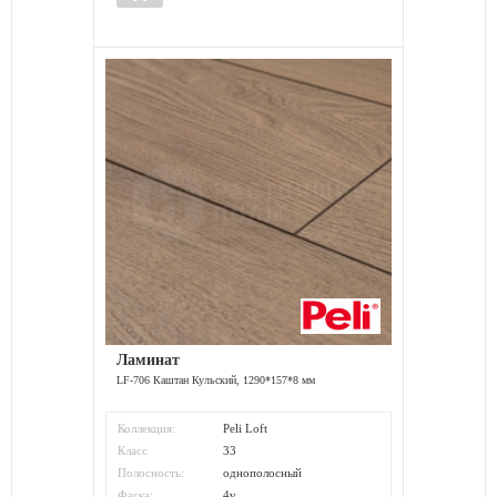
Ламинат
LF-706 Каштан Кульский, 1290*157*8 мм
Коллекция:
Peli Loft
Класс
33
износостойкости:
Полосность:
однополосный
Фаска:
4v