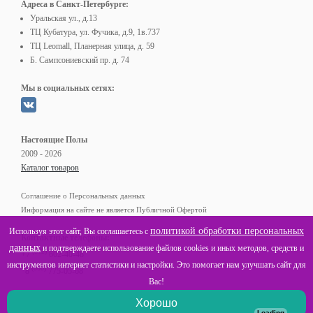
Адреса в Санкт-Петербурге:
Уральская ул., д.13
ТЦ Кубатура, ул. Фучика, д.9, 1в.737
ТЦ Leomall, Планерная улица, д. 59
Б. Сампсониевский пр. д. 74
Мы в социальных сетях:
Настоящие Полы
2009 - 2026
Каталог товаров
Соглашение о Персональных данных
Информация на сайте не является Публичной Офертой
политикой обработки персональных
Используя этот сайт, Вы соглашаетесь с
Контактные телефоны:
данных
и подтверждаете использование файлов cookies и иных методов, средств и
(812)
+7
602-40-48
инструментов интернет статистики и настройки. Это помогает нам улучшать сайт для
(800)
8
775-05-68
Вас!
Хорошо
Loading