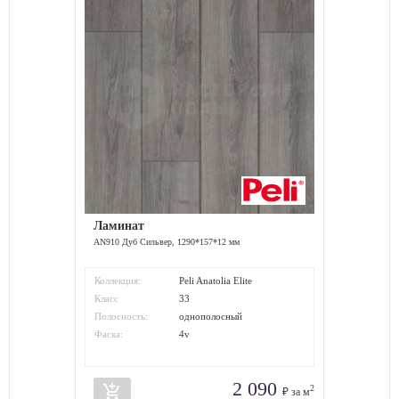
Ламинат
AN910 Дуб Сильвер, 1290*157*12 мм
Коллекция:
Peli Anatolia Elite
Класс
33
износостойкости:
Полосность:
однополосный
Фаска:
4v
2 090
add_shopping_cart
2
₽ за м