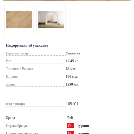
Информация об упаковке
Единица товара
Упаковка
Вес
12.45
кг.
Толщина / Высота
64
мм.
Ширина
190
мм.
Длина
1290
мм.
код товара
169101
Бренд
Peli
Страна бренда
Турция
Страна производства
Турция