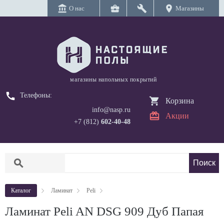
account_balance
business_center
build
location_on
О нас
Магазины
магазины напольных покрытий
call
Телефоны:
Корзина
info@nasp.ru
Акции
+7 (812)
602-40-48
search
Каталог
Ламинат
Peli
Ламинат Peli AN DSG 909 Дуб Папая