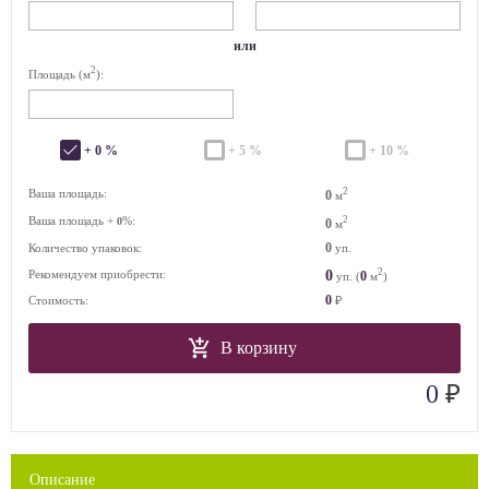
или
2
Площадь (м
):
+ 0 %
+ 5 %
+ 10 %
2
Ваша площадь:
0
м
Ваша площадь +
%:
2
0
0
м
0
Количество упаковок:
уп.
2
0
Рекомендуем приобрести:
0
уп. (
м
)
0
Стоимость:
₽
В корзину
₽
0
Описание