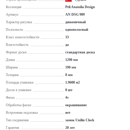
Коллекция
Peli Anatolia Design
Артикул
AN DSG 909
Характер рисунка
динамичный
Полосность
однополосный
Класс износостойкости
33
Влагостойкость
да
Формат доски
стандартная доска
Длина
1290 мм
Ширина
190 мм
Толщина
8 мм
Площадь упаковки
1.9608 м2
Досок в упаковке
8 шт
Фаска
4v
Обработка фаски
окрашивание
Встроенная подложка
нет
Тип соединения
замок Unilin Clock
Гарантия
20 лет