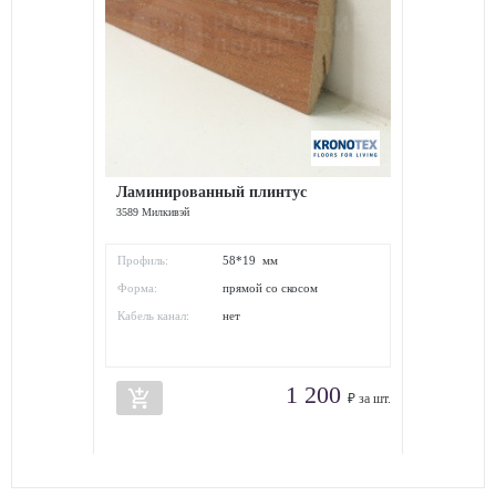
Ламинированный плинтус
3589 Милкивэй
Профиль:
58*19 мм
Форма:
прямой со скосом
Кабель канал:
нет
1 200
add_shopping_cart
₽ за шт.