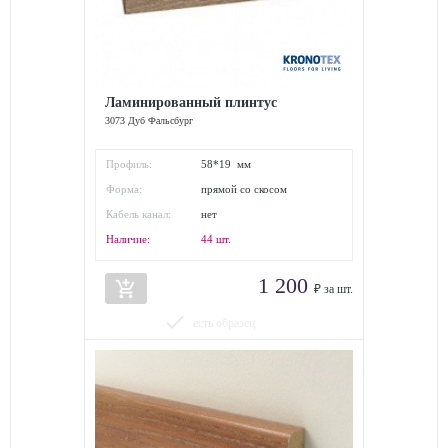
Ламинированный плинтус
3073 Дуб Фальсбург
Профиль:
58*19 мм
Форма:
прямой со скосом
Кабель канал:
нет
Наличие:
44
шт.
1 200
add_shopping_cart
₽ за шт.
done
есть образец