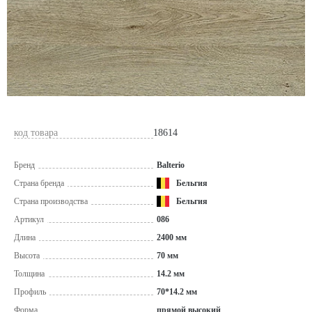
код товара
18614
Бренд
Balterio
Страна бренда
Бельгия
Страна производства
Бельгия
Артикул
086
Длина
2400 мм
Высота
70 мм
Толщина
14.2 мм
Профиль
70*14.2 мм
Форма
прямой высокий