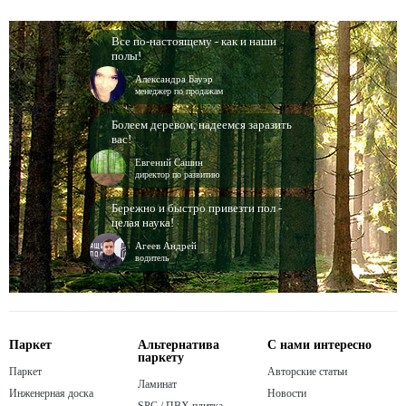
Все по-настоящему - как и наши
полы!
Александра Бауэр
менеджер по продажам
Болеем деревом, надеемся заразить
вас!
Евгений Сашин
директор по развитию
Бережно и быстро привезти пол -
целая наука!
Агеев Андрей
водитель
Паркет
Альтернатива
С нами интересно
паркету
Паркет
Авторские статьи
Ламинат
Инженерная доска
Новости