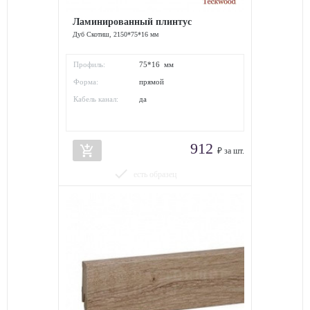
Ламинированный плинтус
Дуб Скотиш, 2150*75*16 мм
Профиль:
75*16 мм
Форма:
прямой
Кабель канал:
да
912
add_shopping_cart
₽ за шт.
done
есть образец