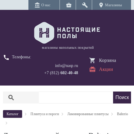
account_balance
business_center
build
location_on
О нас
Магазины
магазины напольных покрытий
call
Телефоны:
Корзина
info@nasp.ru
Акции
+7 (812)
602-40-48
search
Каталог
Плинтуса и пороги
Ламинированные плинтусы
Balterio