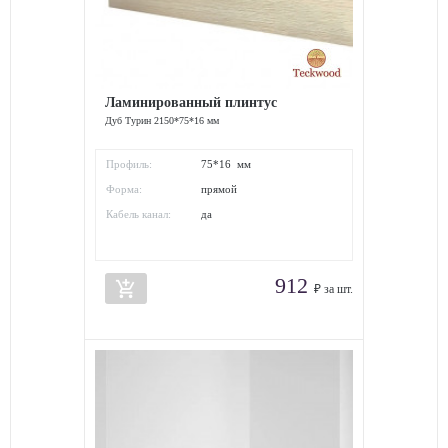
Ламинированный плинтус
Дуб Турин 2150*75*16 мм
Профиль:
75*16 мм
Форма:
прямой
Кабель канал:
да
912
add_shopping_cart
₽ за шт.