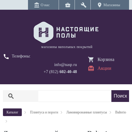
account_balance
business_center
build
location_on
О нас
Магазины
магазины напольных покрытий
call
Телефоны:
Корзина
info@nasp.ru
Акции
+7 (812)
602-40-48
search
Каталог
Плинтуса и пороги
Ламинированные плинтусы
Balterio