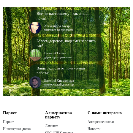
Все по-настоящему - как и наши
полы!
Александра Бауэр
менеджер по продажам
Болеем деревом, надеемся заразить
вас!
Евгений Сашин
директор по развитию
Ваша радость от пола - наша
работа!
Евгений Сидоренков
коммерческий директор
Паркет
Альтернатива
С нами интересно
паркету
Паркет
Авторские статьи
Ламинат
Инженерная доска
Новости