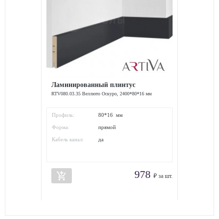
Ламинированный плинтус
RTV080.03.35 Веллюто Оскуро, 2400*80*16 мм
Профиль:
80*16 мм
Форма:
прямой
Кабель канал:
да
978
add_shopping_cart
₽ за шт.