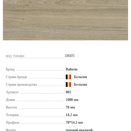
код товара
18605
Бренд
Balterio
Страна бренда
Бельгия
Страна производства
Бельгия
Артикул
065
Длина
2400 мм
Высота
70 мм
Толщина
14.2 мм
Профиль
70*14.2 мм
Форма
прямой высокий