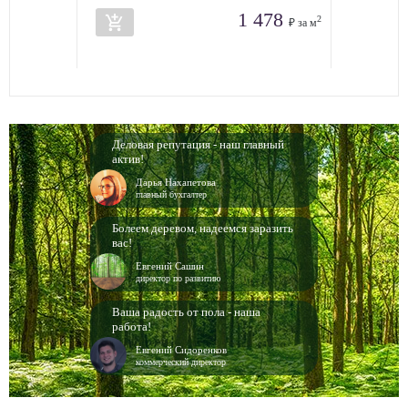
1 478
add_shopping_cart
2
₽ за м
Деловая репутация - наш главный
актив!
Дарья Нахапетова
главный бухгалтер
Болеем деревом, надеемся заразить
вас!
Евгений Сашин
директор по развитию
Ваша радость от пола - наша
работа!
Евгений Сидоренков
коммерческий директор