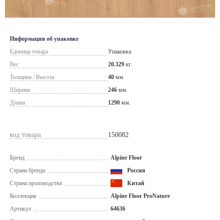
Информация об упаковке
Единица товара
Упаковка
Вес
20.329
кг.
Толщина / Высота
40
мм.
Ширина
246
мм.
Длина
1290
мм.
код товара
150082
Бренд
Alpine Floor
Страна бренда
Россия
Страна производства
Китай
Коллекция
Alpine Floor ProNature
Артикул
64636