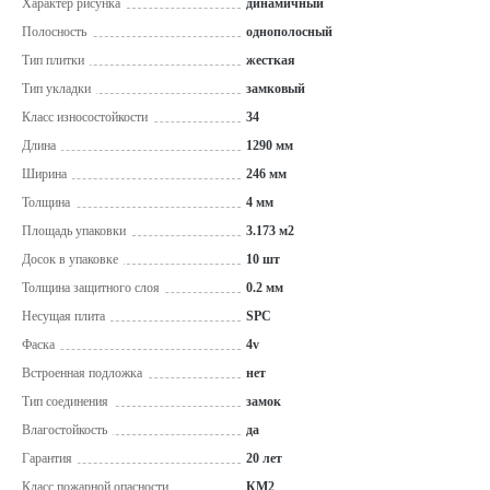
Характер рисунка
динамичный
Полосность
однополосный
Тип плитки
жесткая
Тип укладки
замковый
Класс износостойкости
34
Длина
1290 мм
Ширина
246 мм
Толщина
4 мм
Площадь упаковки
3.173 м2
Досок в упаковке
10 шт
Толщина защитного слоя
0.2 мм
Несущая плита
SPC
Фаска
4v
Встроенная подложка
нет
Тип соединения
замок
Влагостойкость
да
Гарантия
20 лет
Класс пожарной опасности
КМ2