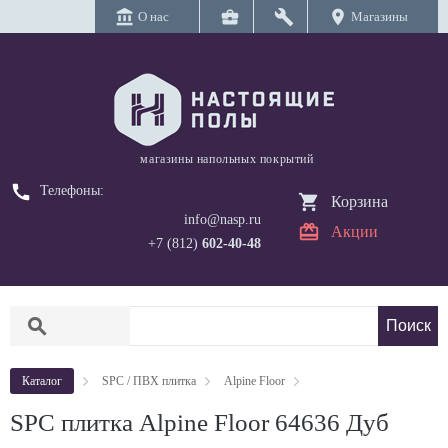
account_balance
business_center
build
location_on
О нас
Магазины
магазины напольных покрытий
call
Телефоны:
Корзина
info@nasp.ru
Акции
+7 (812)
602-40-48
search
Каталог
SPC / ПВХ плитка
Alpine Floor
SPC плитка Alpine Floor 64636 Дуб