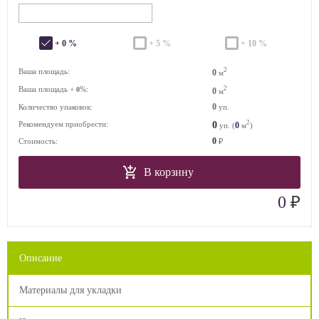
+ 0 %
+ 5 %
+ 10 %
2
Ваша площадь:
0
м
Ваша площадь +
%:
2
0
0
м
0
Количество упаковок:
уп.
2
0
Рекомендуем приобрести:
0
уп. (
м
)
0
Стоимость:
₽
В корзину
₽
0
Описание
Материалы для укладки