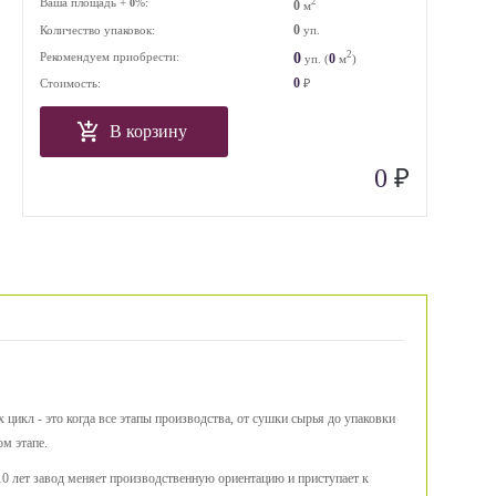
Ваша площадь +
%:
2
0
0
м
0
Количество упаковок:
уп.
2
0
Рекомендуем приобрести:
0
уп. (
м
)
0
Стоимость:
₽
В корзину
₽
0
цикл - это когда все этапы производства, от сушки сырья до упаковки
ом этапе.
10 лет завод меняет производственную ориентацию и приступает к