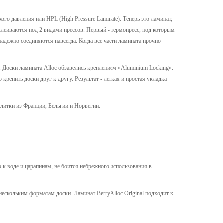
го давления или HPL (High Pressure Laminate). Теперь это ламинат,
клеиваются под 2 видами прессов. Первый - термопресс, под которым
 надежно соединяются навсегда. Когда все части ламината прочно
 Доски ламината Alloc обзавелись креплением «Aluminium Locking».
репить доски друг к другу. Результат - легкая и простая укладка
плитки из Франции, Бельгии и Норвегии.
к воде и царапинам, не боится небрежного использования в
нескольким форматам доски. Ламинат BerryAlloc Original подходит к