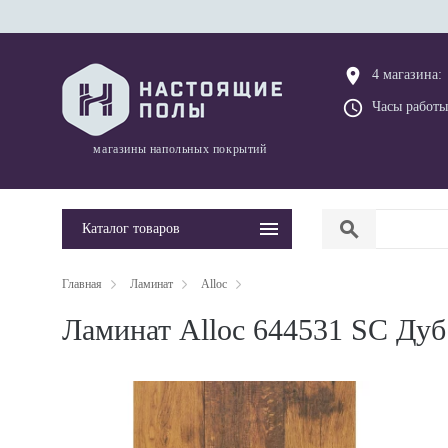
place
4 магазина:
query_builder
Часы работы
магазины напольных покрытий
search
Каталог товаров
Главная
Ламинат
Alloc
Ламинат Alloc 644531 SC Дуб