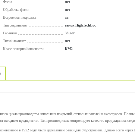
Фаска
нет
Обработка фаски
нет
Встроенная подложка
да
Тип соединения
замок HighTechLoc
Гарантия
33 лет
Тихий ламинат
нет
Класс пожарной опасности
КМ2
е
ного цикла производства напольных покрытий, стеновых панелей и аксессуаров. Полных 
ят на одном предприятии. Так производитель контролирует качество продукции на кажд
основанного в 1952 году, были деревянные балки для судостроения. Однако всего через 