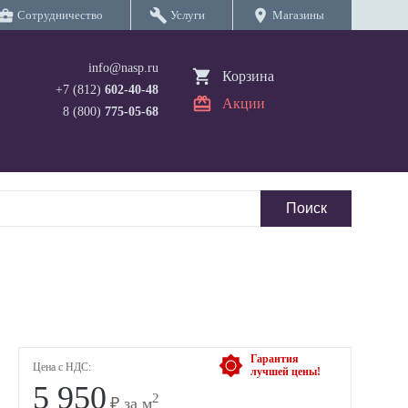
iness_center
build
location_on
Сотрудничество
Услуги
Магазины
info@nasp.ru
Корзина
+7 (812)
602-40-48
Акции
8 (800)
775-05-68
Гарантия
Цена с НДС:
лучшей цены!
5 950
2
₽ за м