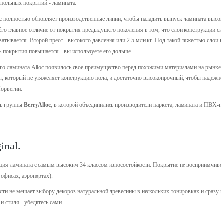
польных покрытий - ламината.
c полностью обновляет производственные линии, чтобы наладить выпуск ламината высоко
Его главное отличие от покрытия предыдущего поколения в том, что слои конструкции с
ватывается. Второй пресс - высокого давления или 2.5 млн кг. Под такой тяжестью слои
ь покрытия повышается - вы используете его дольше.
ого ламината Alloc появилось свое преимущество перед похожими материалами на рынке.
 который не утяжеляет конструкцию пола, и достаточно высокопрочный, чтобы надежно к
Норвегии.
ть группы
BerryAlloc
, в которой объединились производители паркета, ламината и ПВХ-
inal.
ция ламината с самым высоким 34 классом износостойкости. Покрытие не восприимчиво 
офисах, аэропортах).
сти не мешает выбору декоров натуральной древесины в нескольких тонировках и сразу 
 стиля - убедитесь сами.