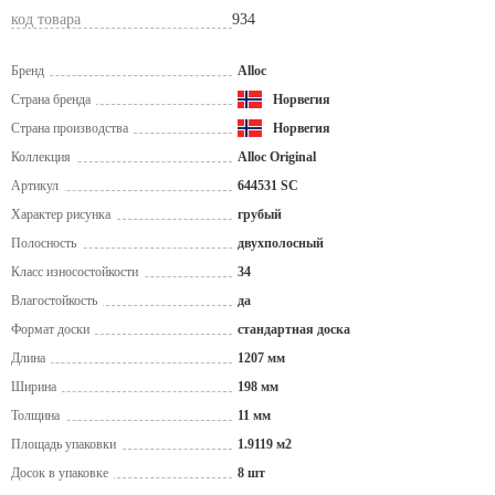
код товара
934
Бренд
Alloc
Страна бренда
Норвегия
Страна производства
Норвегия
Коллекция
Alloc Original
Артикул
644531 SC
Характер рисунка
грубый
Полосность
двухполосный
Класс износостойкости
34
Влагостойкость
да
Формат доски
стандартная доска
Длина
1207 мм
Ширина
198 мм
Толщина
11 мм
Площадь упаковки
1.9119 м2
Досок в упаковке
8 шт