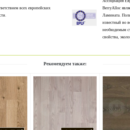
Ассоциация Ев
тветствием всех европейских
BerryAlloc явл
сти.
Ламината. Полы
известный во в
необходимым с
свойства, эколо
Рекомендуем также: