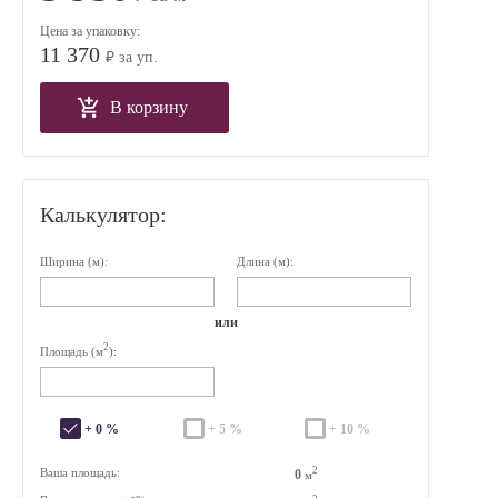
Цена за упаковку:
11 370
₽ за уп.
В корзину
Калькулятор:
Ширина (м):
Длина (м):
или
2
Площадь (м
):
+ 0 %
+ 5 %
+ 10 %
2
Ваша площадь:
0
м