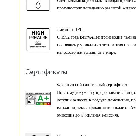
Специальная водоотталкивающая пропитка
противостоят попаданию разлитой жидкост
Ламинат HPL.
С 1992 года
BerryAlloc
производит ламина
настоящему уникальная технология позвол
износостойкий ламинат в мире.
Сертификаты
Французский санитарный сертификат
По этому документу предоставляется инф
летучих веществ в воздухе помещения, п
вдыхании; классификация по шкале от А+
эмиссии) до С (сильная эмиссия).