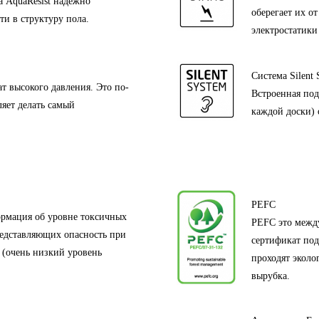
 AquaResist надежно
оберегает их о
и в структуру пола.
электростатики
Система Silent 
т высокого давления. Это по-
Встроенная под
яет делать самый
каждой доски) 
PEFC
ормация об уровне токсичных
PEFC это межд
редставляющих опасность при
сертификат под
 (очень низкий уровень
проходят эколо
вырубка.