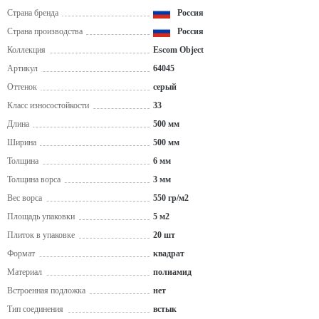
Страна бренда
Россия
Страна производства
Россия
Коллекция
Escom Object
Артикул
64045
Оттенок
серый
Класс износостойкости
33
Длина
500 мм
Ширина
500 мм
Толщина
6 мм
Толщина ворса
3 мм
Вес ворса
550 гр/м2
Площадь упаковки
5 м2
Плиток в упаковке
20 шт
Формат
квадрат
Материал
полиамид
Встроенная подложка
нет
Тип соединения
встык