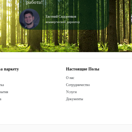
работа!
Евгений Сидоренков
коммерческий директор
а паркету
Настоящие Полы
О нас
тка
Сотрудничество
рытия
Услуги
а
Документы