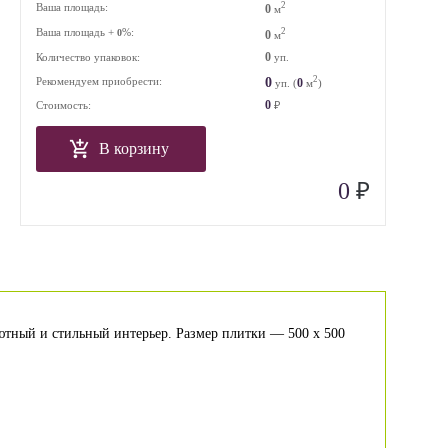
2
Ваша площадь:
0
м
Ваша площадь +
%:
2
0
0
м
0
Количество упаковок:
уп.
2
0
Рекомендуем приобрести:
0
уп. (
м
)
0
Стоимость:
₽
В корзину
₽
0
уютный и стильный интерьер. Размер плитки — 500 x 500