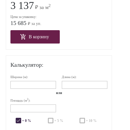
3 137
2
₽ за м
Цена за упаковку:
15 685
₽ за уп.
В корзину
Калькулятор:
Ширина (м):
Длина (м):
или
2
Площадь (м
):
+ 0 %
+ 5 %
+ 10 %