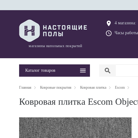
place
4 магазина:
query_builder
Часы работы
магазины напольных покрытий
search
Каталог товаров
Главная
Ковровые покрытия
Ковровая плитка
Escom
Ковровая плитка Escom Objec