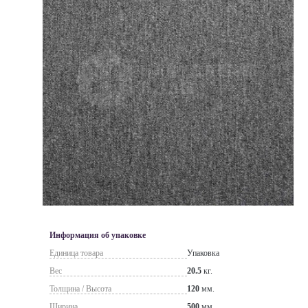
Информация об упаковке
Единица товара
Упаковка
Вес
20.5
кг.
Толщина / Высота
120
мм.
Ширина
500
мм.