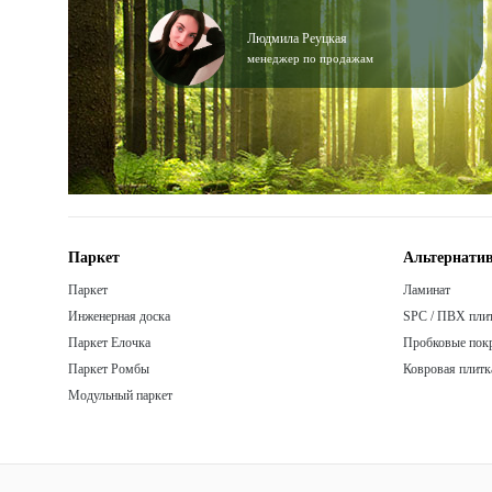
Людмила Реуцкая
менеджер по продажам
Паркет
Альтернатив
Паркет
Ламинат
Инженерная доска
SPC / ПВХ пли
Паркет Елочка
Пробковые пок
Паркет Ромбы
Ковровая плитк
Модульный паркет