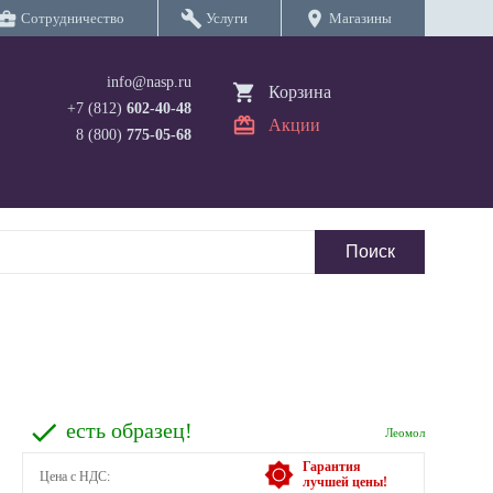
iness_center
build
location_on
Сотрудничество
Услуги
Магазины
info@nasp.ru
Корзина
+7 (812)
602-40-48
Акции
8 (800)
775-05-68
есть образец!
Леомол
Гарантия
Цена с НДС:
лучшей цены!