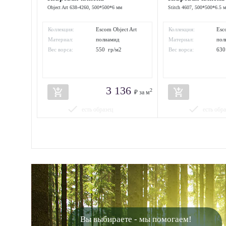
Object Art 638-4260, 500*500*6 мм
Stitch 4607, 500*500*6.5 
Коллекция:
Escom Object Art
Коллекция:
Esc
Материал:
полиамид
Материал:
пол
Вес ворса:
550 гр/м2
Вес ворса:
630
3 136
add_shopping_cart
add_shopping_cart
2
₽ за м
done
done
есть образец
есть обр
Вы выбираете - мы помогаем!