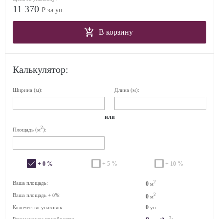
11 370
₽ за уп.
В корзину
Калькулятор:
Ширина (м):
Длина (м):
или
2
Площадь (м
):
+ 0 %
+ 5 %
+ 10 %
2
Ваша площадь:
0
м
Ваша площадь +
%:
2
0
0
м
0
Количество упаковок:
уп.
2