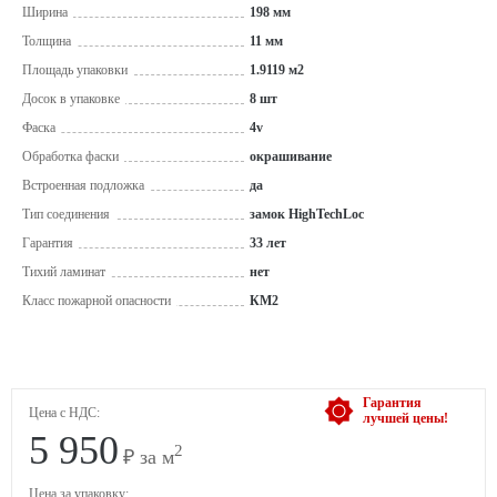
Ширина
198 мм
Толщина
11 мм
Площадь упаковки
1.9119 м2
Досок в упаковке
8 шт
Фаска
4v
Обработка фаски
окрашивание
Встроенная подложка
да
Тип соединения
замок HighTechLoc
Гарантия
33 лет
Тихий ламинат
нет
Класс пожарной опасности
КМ2
Гарантия
Цена с НДС:
лучшей цены!
5 950
2
₽ за м
Цена за упаковку: