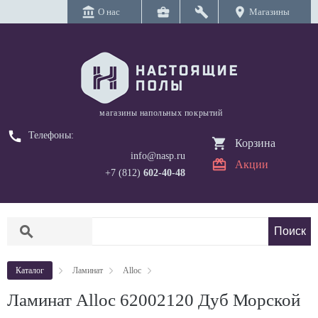
account_balance
business_center
build
location_on
О нас
Магазины
магазины напольных покрытий
call
Телефоны:
Корзина
info@nasp.ru
Акции
+7 (812)
602-40-48
search
Каталог
Ламинат
Alloc
Ламинат Alloc 62002120 Дуб Морской