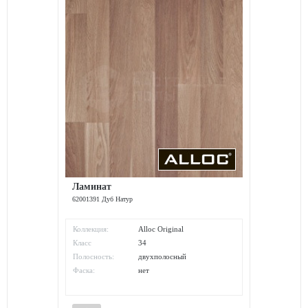
Ламинат
62001391 Дуб Натур
Коллекция:
Alloc Original
Класс
34
износостойкости:
Полосность:
двухполосный
Фаска:
нет