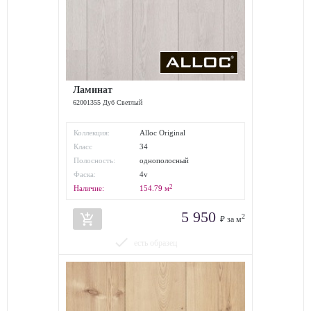
Ламинат
62001355 Дуб Светлый
Коллекция:
Alloc Original
Класс
34
износостойкости:
Полосность:
однополосный
Фаска:
4v
2
Наличие:
154.79
м
5 950
add_shopping_cart
2
₽ за м
done
есть образец