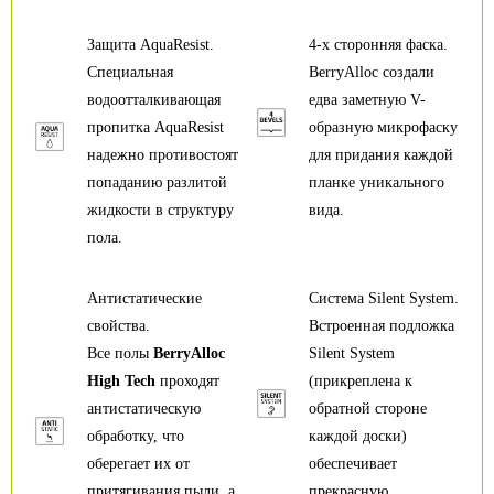
Защита AquaResist.
4-х сторонняя фаска.
Специальная
BerryAlloc создали
водоотталкивающая
едва заметную V-
пропитка AquaResist
образную микрофаску
надежно противостоят
для придания каждой
попаданию разлитой
планке уникального
жидкости в структуру
вида.
пола.
Антистатические
Система Silent System.
свойства.
Встроенная подложка
Все полы
BerryAlloc
Silent System
High Tech
проходят
(прикреплена к
антистатическую
обратной стороне
обработку, что
каждой доски)
оберегает их от
обеспечивает
притягивания пыли, а
прекрасную