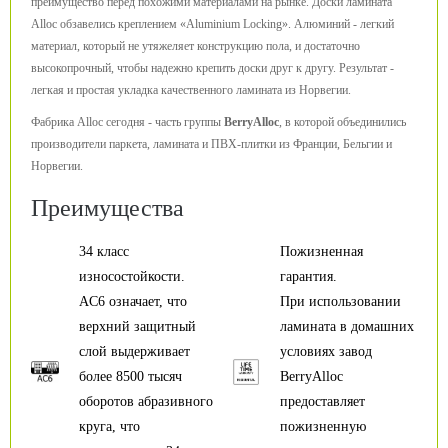
преимущество перед похожими материалами на рынке. Доски ламината
Alloc обзавелись креплением «Aluminium Locking». Алюминий - легкий
материал, который не утяжеляет конструкцию пола, и достаточно
высокопрочный, чтобы надежно крепить доски друг к другу. Результат -
легкая и простая укладка качественного ламината из Норвегии.
Фабрика Alloc сегодня - часть группы
BerryAlloc
, в которой объединились
производители паркета, ламината и ПВХ-плитки из Франции, Бельгии и
Норвегии.
Преимущества
34 класс
Пожизненная
износостойкости.
гарантия.
AC6 означает, что
При использовании
верхний защитный
ламината в домашних
слой выдерживает
условиях завод
более 8500 тысяч
BerryAlloc
оборотов абразивного
предоставляет
круга, что
пожизненную