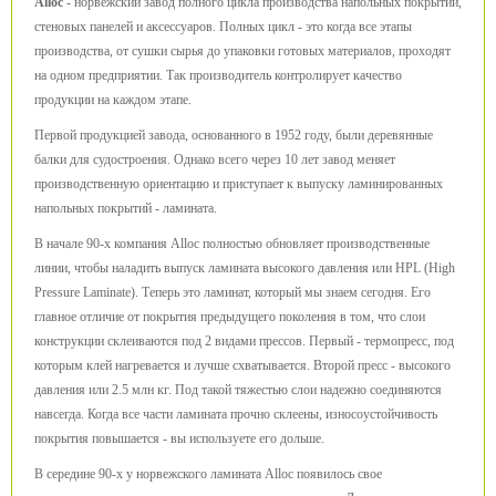
Alloc
- норвежский завод полного цикла производства напольных покрытий,
стеновых панелей и аксессуаров. Полных цикл - это когда все этапы
производства, от сушки сырья до упаковки готовых материалов, проходят
на одном предприятии. Так производитель контролирует качество
продукции на каждом этапе.
Первой продукцией завода, основанного в 1952 году, были деревянные
балки для судостроения. Однако всего через 10 лет завод меняет
производственную ориентацию и приступает к выпуску ламинированных
напольных покрытий - ламината.
В начале 90-х компания Alloc полностью обновляет производственные
линии, чтобы наладить выпуск ламината высокого давления или HPL (High
Pressure Laminate). Теперь это ламинат, который мы знаем сегодня. Его
главное отличие от покрытия предыдущего поколения в том, что слои
конструкции склеиваются под 2 видами прессов. Первый - термопресс, под
которым клей нагревается и лучше схватывается. Второй пресс - высокого
давления или 2.5 млн кг. Под такой тяжестью слои надежно соединяются
навсегда. Когда все части ламината прочно склеены, износоустойчивость
покрытия повышается - вы используете его дольше.
В середине 90-х у норвежского ламината Alloc появилось свое