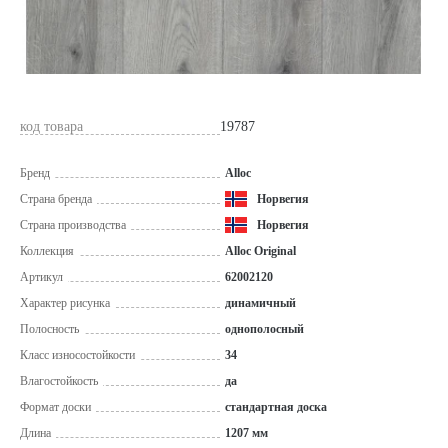
код товара
19787
Бренд
Alloc
Страна бренда
Норвегия
Страна производства
Норвегия
Коллекция
Alloc Original
Артикул
62002120
Характер рисунка
динамичный
Полосность
однополосный
Класс износостойкости
34
Влагостойкость
да
Формат доски
стандартная доска
Длина
1207 мм