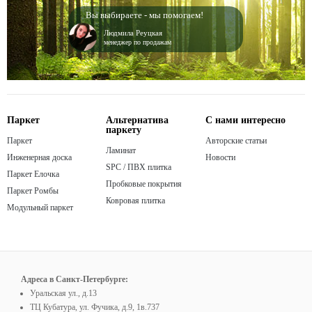
Вы выбираете - мы помогаем!
Людмила Реуцкая
менеджер по продажам
Паркет
Альтернатива
С нами интересно
паркету
Паркет
Авторские статьи
Ламинат
Инженерная доска
Новости
SPC / ПВХ плитка
Паркет Елочка
Пробковые покрытия
Паркет Ромбы
Ковровая плитка
Модульный паркет
Адреса в Санкт-Петербурге:
Уральская ул., д.13
ТЦ Кубатура, ул. Фучика, д.9, 1в.737