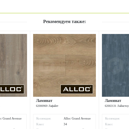
Рекомендуем также:
Ламинат
Ламинат
а
62000969 Лафайет
62002131 Лаймсто
oc Grand Avenue
Коллекция:
Alloc Grand Avenue
Коллекция:
Класс
34
Класс