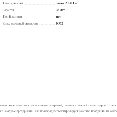
Тип соединения
замок ALU Loc
Гарантия
33 лет
Тихий ламинат
нет
Класс пожарной опасности
КМ2
ного цикла производства напольных покрытий, стеновых панелей и аксессуаров. Полных 
ят на одном предприятии. Так производитель контролирует качество продукции на кажд