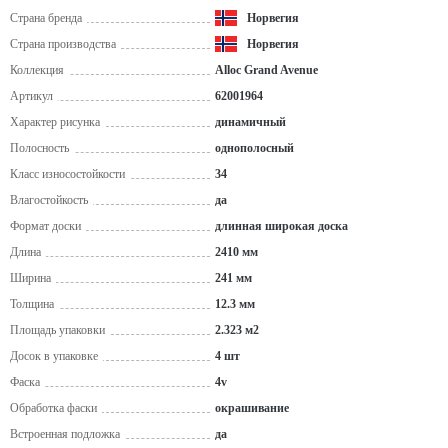
Страна бренда
Норвегия
Страна производства
Норвегия
Коллекция
Alloc Grand Avenue
Артикул
62001964
Характер рисунка
динамичный
Полосность
однополосный
Класс износостойкости
34
Влагостойкость
да
Формат доски
длинная широкая доска
Длина
2410 мм
Ширина
241 мм
Толщина
12.3 мм
Площадь упаковки
2.323 м2
Досок в упаковке
4 шт
Фаска
4v
Обработка фаски
окрашивание
Встроенная подложка
да