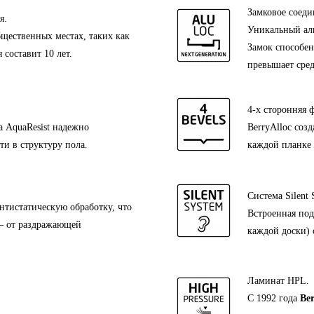
Замковое соед
я.
Уникальный ал
бщественных местах, таких как
Замок способен
составит 10 лет.
превышает сред
4-х сторонняя ф
 AquaResist надежно
BerryAlloc соз
и в структуру пола.
каждой планке 
Система Silent 
нтистатическую обработку, что
Встроенная под
 – от раздражающей
каждой доски) 
Ламинат HPL.
С 1992 года
Ber