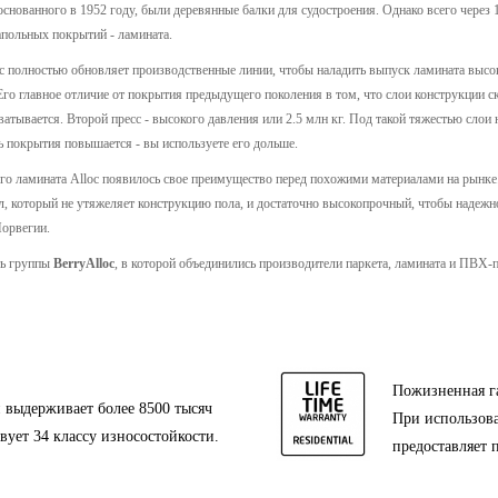
основанного в 1952 году, были деревянные балки для судостроения. Однако всего через 
польных покрытий - ламината.
c полностью обновляет производственные линии, чтобы наладить выпуск ламината высоко
Его главное отличие от покрытия предыдущего поколения в том, что слои конструкции с
ватывается. Второй пресс - высокого давления или 2.5 млн кг. Под такой тяжестью слои
ь покрытия повышается - вы используете его дольше.
ого ламината Alloc появилось свое преимущество перед похожими материалами на рынке.
 который не утяжеляет конструкцию пола, и достаточно высокопрочный, чтобы надежно к
Норвегии.
ть группы
BerryAlloc
, в которой объединились производители паркета, ламината и ПВХ-
Пожизненная г
 выдерживает более 8500 тысяч
При использова
твует 34 классу износостойкости.
предоставляет