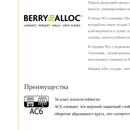
Первой продукцией завода, 
выпуску ламинированных на
В начале 90-х компания Allo
который мы знаем сегодня. 
клей нагревается и лучше сх
склеены, износоустойчивост
В середине 90-х у норвежск
Алюминий - легкий материал,
качественного ламината из 
Фабрика Alloc сегодня - час
Преимущества
34 класс износостойкости.
AC6 означает, что верхний защитный слой
оборотов абразивного круга, что соответс