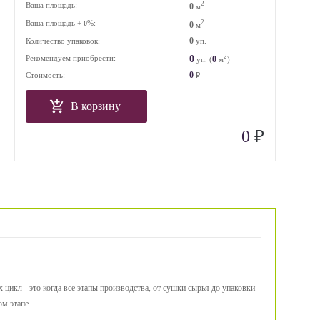
2
Ваша площадь:
0
м
Ваша площадь +
%:
2
0
0
м
0
Количество упаковок:
уп.
2
0
Рекомендуем приобрести:
0
уп. (
м
)
0
Стоимость:
₽
В корзину
₽
0
цикл - это когда все этапы производства, от сушки сырья до упаковки
ом этапе.