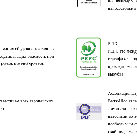
настоящему уни
износостойкий 
PEFC
ормация об уровне токсичных
PEFC это межд
редставляющих опасность при
сертификат под
 (очень низкий уровень
проходят эколо
вырубка.
Ассоциация Ев
тветствием всех европейских
BerryAlloc явл
сти.
Ламината. Полы
известный во в
необходимым с
свойства, эколо