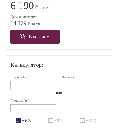
6 190
2
₽ за м
Цена за упаковку:
14 379
₽ за уп.
В корзину
Калькулятор:
Ширина (м):
Длина (м):
или
2
Площадь (м
):
+ 0 %
+ 5 %
+ 10 %