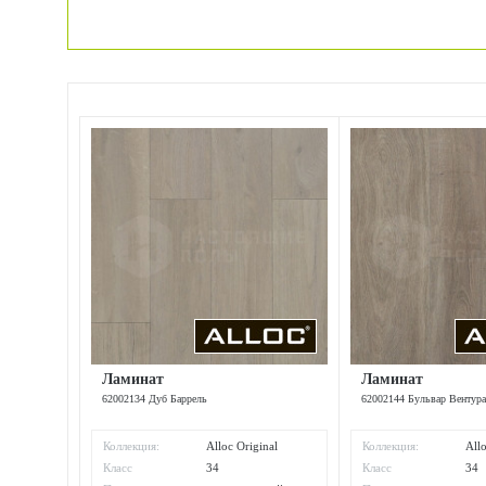
Ламинат
Ламинат
62002134 Дуб Баррель
62002144 Бульвар Вентур
Коллекция:
Alloc Original
Коллекция:
All
Класс
34
Класс
34