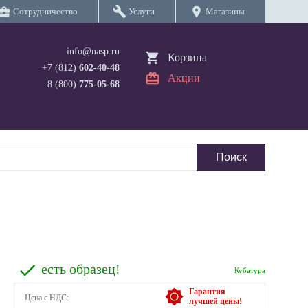
iness_center
build
location_on
Сотрудничество
Услуги
Магазины
info@nasp.ru
Корзина
+7 (812)
602-40-48
Акции
8 (800)
775-05-68
есть образец!
Кубатура
Гарантия
Цена с НДС:
лучшей цены!