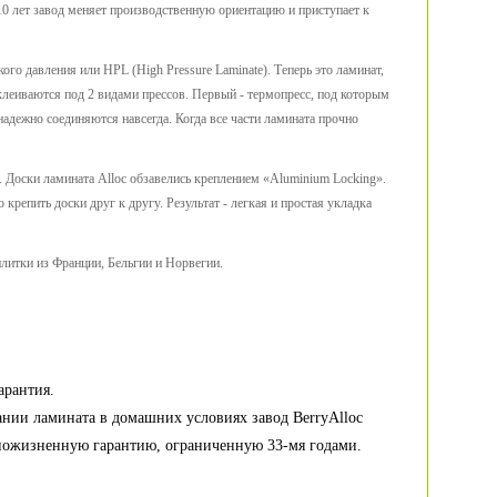
10 лет завод меняет производственную ориентацию и приступает к
го давления или HPL (High Pressure Laminate). Теперь это ламинат,
клеиваются под 2 видами прессов. Первый - термопресс, под которым
 надежно соединяются навсегда. Когда все части ламината прочно
 Доски ламината Alloc обзавелись креплением «Aluminium Locking».
репить доски друг к другу. Результат - легкая и простая укладка
плитки из Франции, Бельгии и Норвегии.
арантия.
нии ламината в домашних условиях завод BerryAlloc
 пожизненную гарантию, ограниченную 33-мя годами.