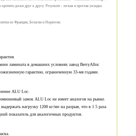
репить доски друг к другу. Результат - легкая и простая укладка
плитки из Франции, Бельгии и Норвегии.
арантия.
нии ламината в домашних условиях завод BerryAlloc
 пожизненную гарантию, ограниченную 33-мя годами.
инение ALU Loc.
юминиевый замок ALU Loc не имеет аналогов на рынке.
 выдержать нагрузку 1200 кг/мп на разрыв, что в 1.5 раза
ний показатель для аналогичных продуктов.
аска.