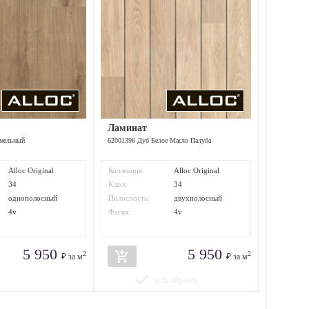
Ламинат
амельный
62001396 Дуб Белое Масло Палуба
Alloc Original
Коллекция:
Alloc Original
34
Класс
34
:
износостойкости:
однополосный
Полосность:
двухполосный
4v
Фаска:
4v
5 950
5 950
add_shopping_cart
2
2
₽ за м
₽ за м
done
есть образец