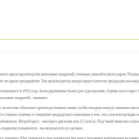
ного цикла производства напольных покрытий, стеновых панелей и аксессуаров. Полных 
ят на одном предприятии. Так производитель контролирует качество продукции на кажд
основанного в 1952 году, были деревянные балки для судостроения. Однако всего через 
польных покрытий - ламината.
c полностью обновляет производственные линии, чтобы наладить выпуск ламината высоко
Его главное отличие от покрытия предыдущего поколения в том, что слои конструкции с
ватывается. Второй пресс - высокого давления или 2.5 млн кг. Под такой тяжестью слои
ь покрытия повышается - вы используете его дольше.
ого ламината Alloc появилось свое преимущество перед похожими материалами на рынке.