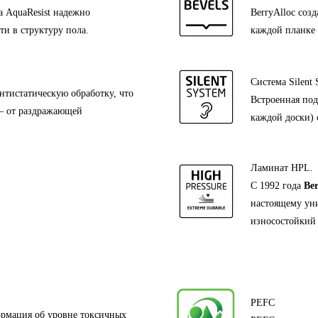
 AquaResist надежно
BerryAlloc соз
и в структуру пола.
каждой планке 
Система Silent 
нтистатическую обработку, что
Встроенная под
 – от раздражающей
каждой доски) 
Ламинат HPL.
С 1992 года
Ber
настоящему уни
износостойкий 
PEFC
ормация об уровне токсичных