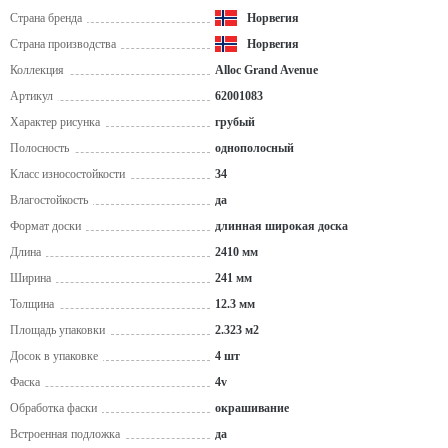
Страна бренда
Норвегия
Страна производства
Норвегия
Коллекция
Alloc Grand Avenue
Артикул
62001083
Характер рисунка
грубый
Полосность
однополосный
Класс износостойкости
34
Влагостойкость
да
Формат доски
длинная широкая доска
Длина
2410 мм
Ширина
241 мм
Толщина
12.3 мм
Площадь упаковки
2.323 м2
Досок в упаковке
4 шт
Фаска
4v
Обработка фаски
окрашивание
Встроенная подложка
да