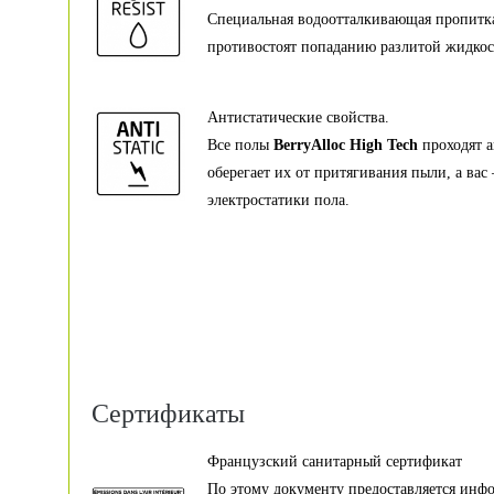
Специальная водоотталкивающая пропитка
противостоят попаданию разлитой жидкост
Антистатические свойства.
Все полы
BerryAlloc High Tech
проходят а
оберегает их от притягивания пыли, а вас
электростатики пола.
Сертификаты
Французский санитарный сертификат
По этому документу предоставляется инф