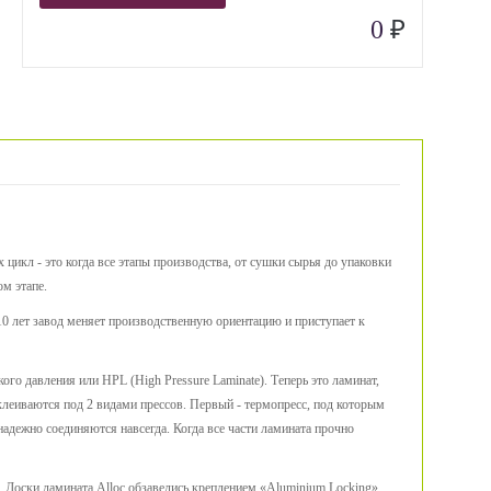
₽
0
цикл - это когда все этапы производства, от сушки сырья до упаковки
ом этапе.
10 лет завод меняет производственную ориентацию и приступает к
го давления или HPL (High Pressure Laminate). Теперь это ламинат,
клеиваются под 2 видами прессов. Первый - термопресс, под которым
 надежно соединяются навсегда. Когда все части ламината прочно
 Доски ламината Alloc обзавелись креплением «Aluminium Locking».