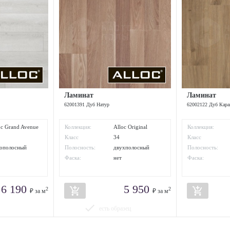
Ламинат
Ламинат
62001391 Дуб Натур
62002122 Дуб Кар
oc Grand Avenue
Коллекция:
Alloc Original
Коллекция:
Класс
34
Класс
износостойкости:
износостойкости
ополосный
Полосность:
двухполосный
Полосность:
Фаска:
нет
Фаска:
6 190
5 950
add_shopping_cart
add_shopping_cart
2
2
₽ за м
₽ за м
done
есть образец