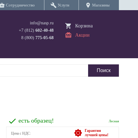
iness_center
build
location_on
Сотрудничество
Услуги
Магазины
info@nasp.ru
Корзина
+7 (812)
602-40-48
Акции
8 (800)
775-05-68
есть образец!
Лесная
Гарантия
Цена с НДС:
лучшей цены!