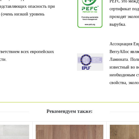
PEFC это межд
редставляющих опасность при
сертификат под
 (очень низкий уровень
проходят эколо
вырубка.
Ассоциация Ев
тветствием всех европейских
BerryAlloc явл
сти.
Ламината. Полы
известный во в
необходимым с
свойства, эколо
Рекомендуем также: