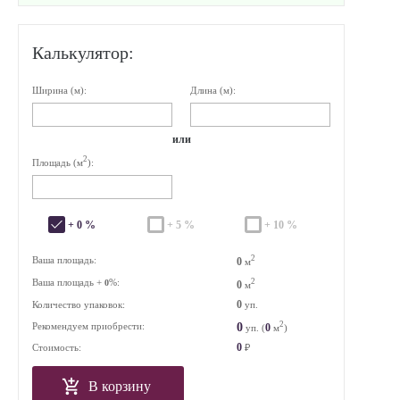
Калькулятор:
Ширина (м):
Длина (м):
или
2
Площадь (м
):
+ 0 %
+ 5 %
+ 10 %
2
Ваша площадь:
0
м
Ваша площадь +
%:
2
0
0
м
0
Количество упаковок:
уп.
2
0
Рекомендуем приобрести:
0
уп. (
м
)
0
Стоимость:
₽
В корзину