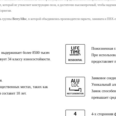
 который не утяжеляет конструкцию пола, и достаточно высокопрочный, чтобы надежно к
Норвегии.
ть группы
BerryAlloc
, в которой объединились производители паркета, ламината и ПВХ-
Пожизненная г
 выдерживает более 8500 тысяч
При использова
твует 34 классу износостойкости.
предоставляет
Замковое соед
я.
Уникальный ал
бщественных местах, таких как
Замок способен
составит 10 лет.
превышает сред
4-х сторонняя ф