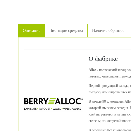
Описание
Чистящие средства
Наличие образцов
О фабрике
Alloc
- норвежский завод пол
готовых материалов, проход
Первой продукцией завода, 
выпуску ламинированных на
В начале 90-х компания Allo
который мы знаем сегодня. 
клей нагревается и лучше сх
склеены, износоустойчивост
В середине 90-х у норвежск