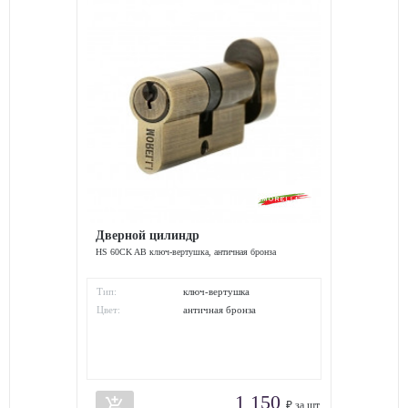
Дверной цилиндр
HS 60CK AB ключ-вертушка, античная бронза
Тип:
ключ-вертушка
Цвет:
античная бронза
1 150
add_shopping_cart
₽ за шт.