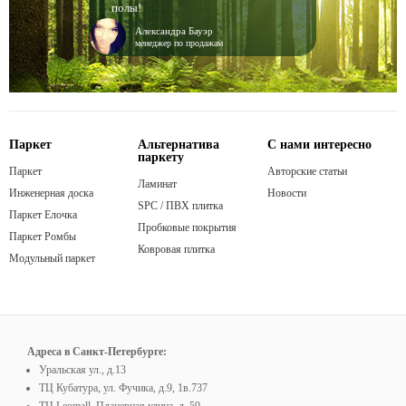
полы!
Александра Бауэр
менеджер по продажам
Паркет
Альтернатива
С нами интересно
паркету
Паркет
Авторские статьи
Ламинат
Инженерная доска
Новости
SPC / ПВХ плитка
Паркет Елочка
Пробковые покрытия
Паркет Ромбы
Ковровая плитка
Модульный паркет
Адреса в Санкт-Петербурге:
Уральская ул., д.13
ТЦ Кубатура, ул. Фучика, д.9, 1в.737