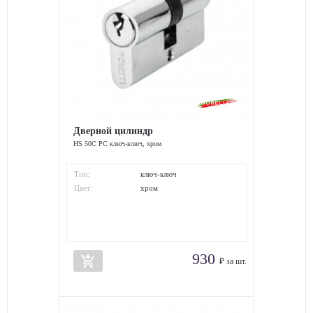
Дверной цилиндр
HS 50C PC ключ-ключ, хром
Тип:
ключ-ключ
Цвет:
хром
930
add_shopping_cart
₽ за шт.