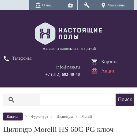
account_balance
business_center
build
location_on
О нас
Магазины
магазины напольных покрытий
call
Телефоны:
Корзина
info@nasp.ru
Акции
+7 (812)
602-40-48
search
Каталог
Фурнитура
Цилиндры
Morelli
Цилиндр Morelli HS 60C PG ключ-