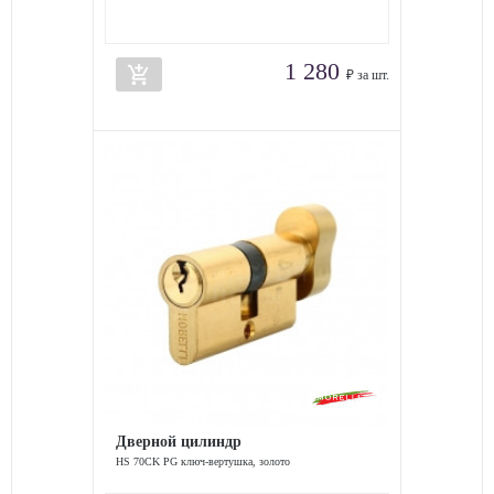
1 280
add_shopping_cart
₽ за шт.
Дверной цилиндр
HS 70CK PG ключ-вертушка, золото