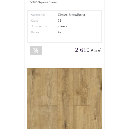
56015 Черный Сланец
Коллекция:
Classen ВизиоГранд
Класс
32
износостойкости:
Полосность:
плитка
Фаска:
4v
2 610
add_shopping_cart
2
₽ за м