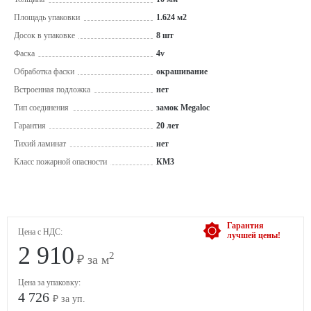
Площадь упаковки
1.624 м2
Досок в упаковке
8 шт
Фаска
4v
Обработка фаски
окрашивание
Встроенная подложка
нет
Тип соединения
замок Megaloc
Гарантия
20 лет
Тихий ламинат
нет
Класс пожарной опасности
КМ3
Гарантия
Цена с НДС:
лучшей цены!
2 910
2
₽ за м
Цена за упаковку:
4 726
₽ за уп.