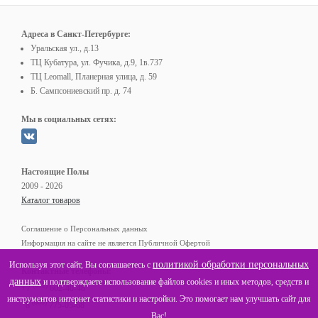
Адреса в Санкт-Петербурге:
Уральская ул., д.13
ТЦ Кубатура, ул. Фучика, д.9, 1в.737
ТЦ Leomall, Планерная улица, д. 59
Б. Сампсониевский пр. д. 74
Мы в социальных сетях:
Настоящие Полы
2009 - 2026
Каталог товаров
Соглашение о Персональных данных
Информация на сайте не является Публичной Офертой
политикой обработки персональных
Используя этот сайт, Вы соглашаетесь с
Контактные телефоны:
данных
и подтверждаете использование файлов cookies и иных методов, средств и
(812)
+7
602-40-48
инструментов интернет статистики и настройки. Это помогает нам улучшать сайт для
(800)
8
775-05-68
Вас!