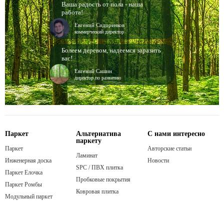
Ваша радость от пола - наша
работа!
Евгений Сидоренков
коммерческий директор
Болеем деревом, надеемся заразить
вас!
Евгений Сашин
директор по развитию
Паркет
Альтернатива
С нами интересно
паркету
Паркет
Авторские статьи
Ламинат
Инженерная доска
Новости
SPC / ПВХ плитка
Паркет Елочка
Пробковые покрытия
Паркет Ромбы
Ковровая плитка
Модульный паркет