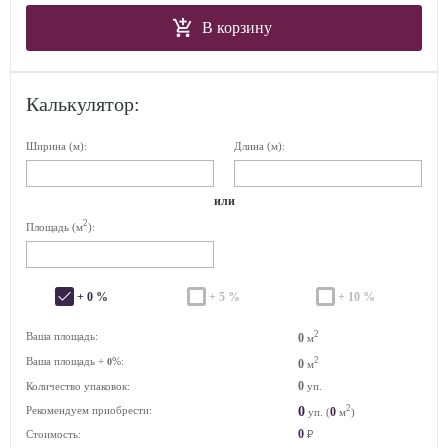
В корзину
Калькулятор:
Ширина (м):
Длина (м):
или
2
Площадь (м
):
+ 0 %
+ 5 %
+ 10 %
2
Ваша площадь:
0
м
Ваша площадь +
%:
2
0
0
м
0
Количество упаковок:
уп.
2
0
Рекомендуем приобрести:
0
уп. (
м
)
0
Стоимость:
₽