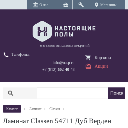
account_balance
business_center
build
location_on
О нас
Магазины
магазины напольных покрытий
call
Телефоны:
Корзина
info@nasp.ru
Акции
+7 (812)
602-40-48
search
Каталог
Ламинат
Classen
Ламинат Classen 54711 Дуб Верден