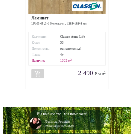
Ламинат
LF103-05 Дуб Копенгаген , 1285*192*8 мм
Коллекция:
Classen Aqua Life
Класс
33
износостойкости:
Полосность:
однополосный
Фаска:
4v
2
Наличие:
1303
м
2 490
add_shopping_cart
2
₽ за м
Вы выбираете - мы помогаем!
Людмила Реуцкая
менеджер по продажам