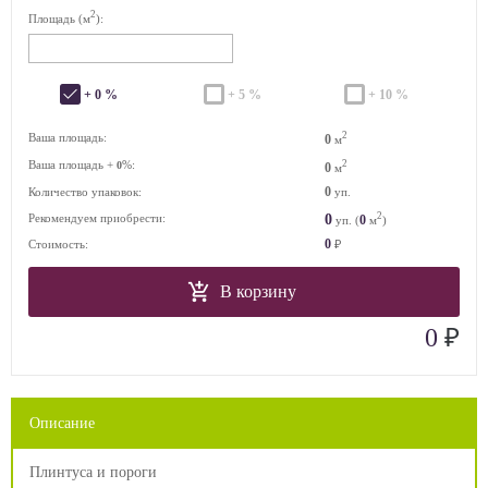
2
Площадь (м
):
+ 0 %
+ 5 %
+ 10 %
2
Ваша площадь:
0
м
Ваша площадь +
%:
2
0
0
м
0
Количество упаковок:
уп.
2
0
Рекомендуем приобрести:
0
уп. (
м
)
0
Стоимость:
₽
В корзину
₽
0
Описание
Плинтуса и пороги