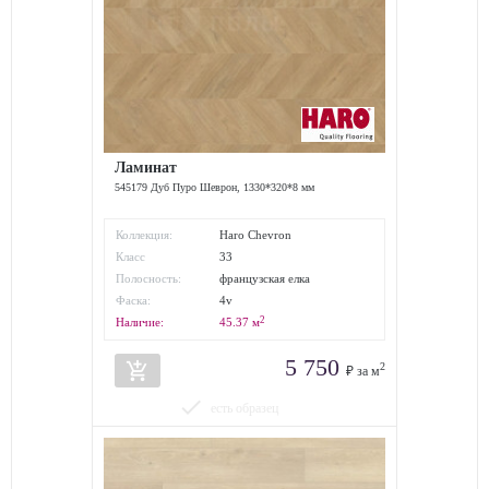
Ламинат
545179 Дуб Пуро Шеврон, 1330*320*8 мм
Коллекция:
Haro Chevron
Класс
33
износостойкости:
Полосность:
французская елка
Фаска:
4v
2
Наличие:
45.37
м
5 750
add_shopping_cart
2
₽ за м
done
есть образец