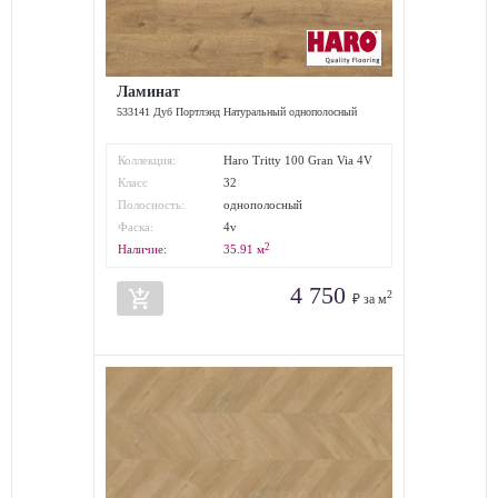
Ламинат
533141 Дуб Портлэнд Натуральный однополосный
Коллекция:
Haro Tritty 100 Gran Via 4V
Класс
32
износостойкости:
Полосность:
однополосный
Фаска:
4v
2
Наличие:
35.91
м
4 750
add_shopping_cart
2
₽ за м