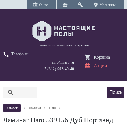
account_balance
business_center
build
location_on
О нас
Магазины
магазины напольных покрытий
call
Телефоны:
Корзина
info@nasp.ru
Акции
+7 (812)
602-40-48
search
Каталог
Ламинат
Haro
Ламинат Haro 539156 Дуб Портлэнд