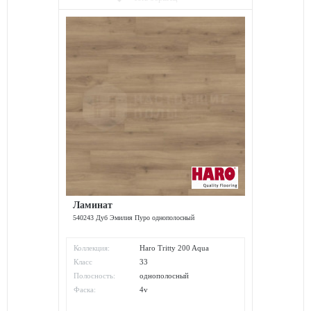
Ламинат
540243 Дуб Эмилия Пуро однополосный
Коллекция:
Haro Tritty 200 Aqua
Класс
33
износостойкости:
Полосность:
однополосный
Фаска:
4v