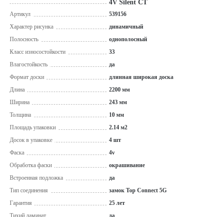
4V Silent CT
Артикул
539156
Характер рисунка
динамичный
Полосность
однополосный
Класс износостойкости
33
Влагостойкость
да
Формат доски
длинная широкая доска
Длина
2200 мм
Ширина
243 мм
Толщина
10 мм
Площадь упаковки
2.14 м2
Досок в упаковке
4 шт
Фаска
4v
Обработка фаски
окрашивание
Встроенная подложка
да
Тип соединения
замок Top Connect 5G
Гарантия
25 лет
Тихий ламинат
да