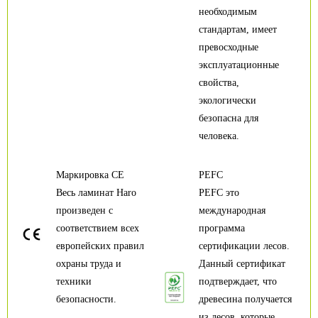
необходимым
стандартам, имеет
превосходные
эксплуатационные
свойства,
экологически
безопасна для
человека.
Маркировка CE
PEFC
Весь ламинат Haro
PEFC это
произведен с
международная
соответствием всех
программа
европейских правил
сертификации лесов.
охраны труда и
Данный сертификат
техники
подтверждает, что
безопасности.
древесина получается
из лесов, которые