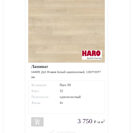
Ламинат
544699 Дуб Флавия Белый однополосный, 1282*193*7
мм
Коллекция:
Haro 90
Класс
32
износостойкости:
Полосность:
однополосный
Фаска:
4v
3 750
add_shopping_cart
2
₽ за м
done
есть образец