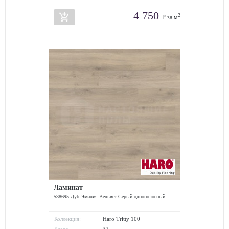
4 750
add_shopping_cart
2
₽ за м
Ламинат
538695 Дуб Эмилия Вельвет Серый однополосный
Коллекция:
Haro Tritty 100