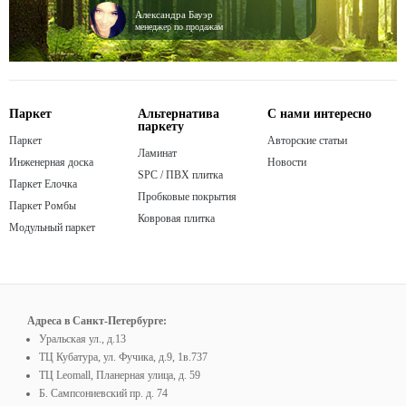
Александра Бауэр
менеджер по продажам
Паркет
Альтернатива
С нами интересно
паркету
Паркет
Авторские статьи
Ламинат
Инженерная доска
Новости
SPC / ПВХ плитка
Паркет Елочка
Пробковые покрытия
Паркет Ромбы
Ковровая плитка
Модульный паркет
Адреса в Санкт-Петербурге:
Уральская ул., д.13
ТЦ Кубатура, ул. Фучика, д.9, 1в.737
ТЦ Leomall, Планерная улица, д. 59
Б. Сампсониевский пр. д. 74