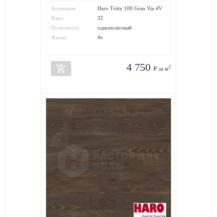
Коллекция:
Haro Tritty 100 Gran Via 4V
Класс
32
износостойкости:
Полосность:
однополосный
Фаска:
4v
4 750
add_shopping_cart
2
₽ за м