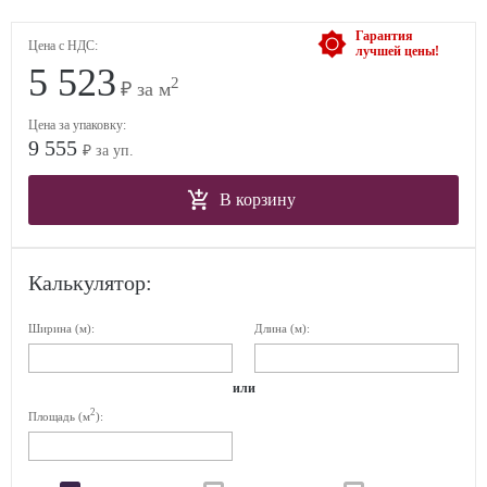
Гарантия
Цена с НДС:
лучшей цены!
5 523
2
₽ за м
Цена за упаковку:
9 555
₽ за уп.
В корзину
Калькулятор:
Ширина (м):
Длина (м):
или
2
Площадь (м
):