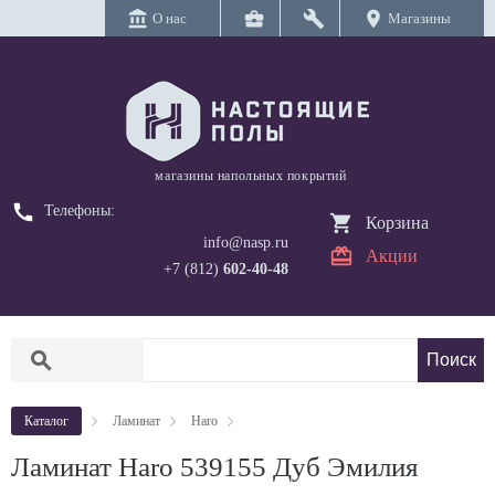
account_balance
business_center
build
location_on
О нас
Магазины
магазины напольных покрытий
call
Телефоны:
Корзина
info@nasp.ru
Акции
+7 (812)
602-40-48
search
Каталог
Ламинат
Haro
Ламинат Haro 539155 Дуб Эмилия