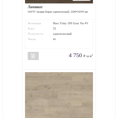
Ламинат
544747 Акация Варио однополосный, 2200*243*8 мм
Коллекция:
Haro Tritty 100 Gran Via 4V
Класс
32
износостойкости:
Полосность:
однополосный
Фаска:
4v
4 750
add_shopping_cart
2
₽ за м