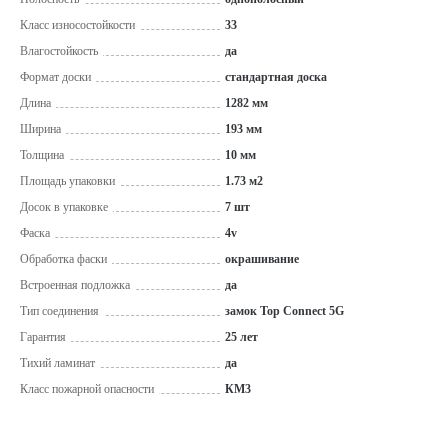
Класс износостойкости
33
Влагостойкость
да
Формат доски
стандартная доска
Длина
1282 мм
Ширина
193 мм
Толщина
10 мм
Площадь упаковки
1.73 м2
Досок в упаковке
7 шт
Фаска
4v
Обработка фаски
окрашивание
Встроенная подложка
да
Тип соединения
замок Top Connect 5G
Гарантия
25 лет
Тихий ламинат
да
Класс пожарной опасности
КМ3