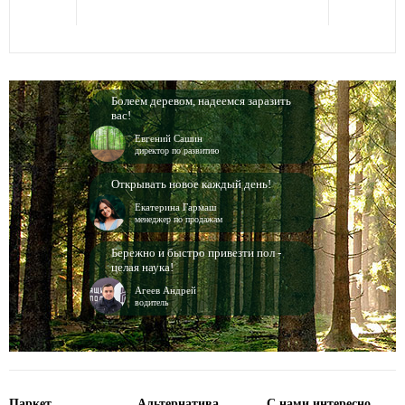
Болеем деревом, надеемся заразить
вас!
Евгений Сашин
директор по развитию
Открывать новое каждый день!
Екатерина Гармаш
менеджер по продажам
Бережно и быстро привезти пол -
целая наука!
Агеев Андрей
водитель
Паркет
Альтернатива
С нами интересно