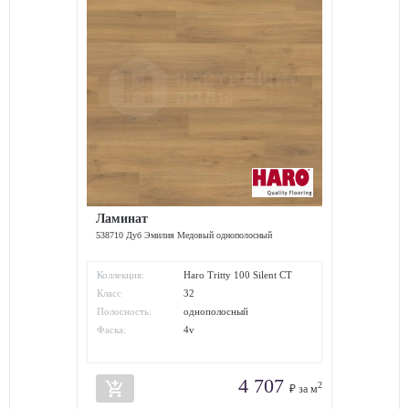
Ламинат
538710 Дуб Эмилия Медовый однополосный
Коллекция:
Haro Tritty 100 Silent CT
Класс
32
износостойкости:
Полосность:
однополосный
Фаска:
4v
4 707
add_shopping_cart
2
₽ за м