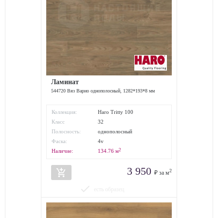
Ламинат
544720 Вяз Варио однополосный, 1282*193*8 мм
Коллекция:
Haro Tritty 100
Класс
32
износостойкости:
Полосность:
однополосный
Фаска:
4v
2
Наличие:
134.76
м
3 950
add_shopping_cart
2
₽ за м
done
есть образец