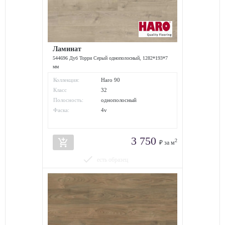
Ламинат
544696 Дуб Торри Серый однополосный, 1282*193*7
мм
Коллекция:
Haro 90
Класс
32
износостойкости:
Полосность:
однополосный
Фаска:
4v
3 750
add_shopping_cart
2
₽ за м
done
есть образец