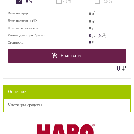
+ 0 %
+ 5 %
+ 10 %
2
Ваша площадь:
0
м
Ваша площадь +
%:
2
0
0
м
0
Количество упаковок:
уп.
2
0
Рекомендуем приобрести:
0
уп. (
м
)
0
Стоимость:
₽
В корзину
₽
0
Описание
Чистящие средства