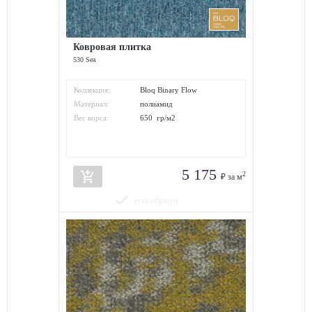
Ковровая плитка
530 Sea
Коллекция:
Bloq Binary Flow
Материал:
полиамид
Вес ворса:
650 гр/м2
5 175
add_shopping_cart
2
₽ за м
done
есть образец