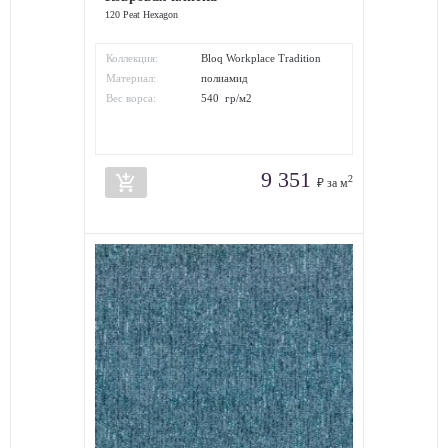
120 Peat Hexagon
Коллекция:
Bloq Workplace Tradition
Hexagon
Материал:
полиамид
Вес ворса:
540 гр/м2
9 351
add_shopping_cart
2
₽ за м