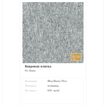
Ковровая плитка
911 Mouse
Коллекция:
Bloq Binary Flow
Материал:
полиамид
Вес ворса:
650 гр/м2