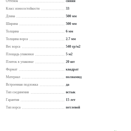
Оттенок
синий
Класс износостойкости
33
Длина
500 мм
Ширина
500 мм
Толщина
6 мм
Толщина ворса
2.7 мм
Вес ворса
540 гр/м2
Площадь упаковки
5 м2
Плиток в упаковке
20 шт
Формат
квадрат
Материал
полиамид
Встроенная подложка
да
Тип соединения
встык
Гарантия
15 лет
Тип ворса
петлевой