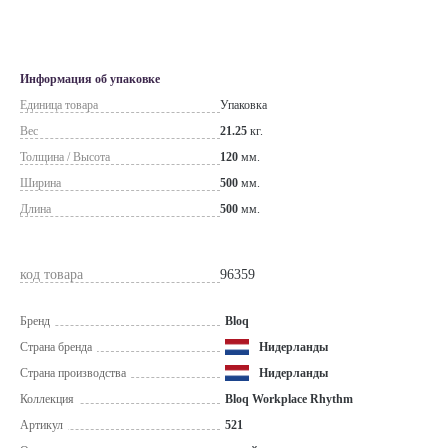
Информация об упаковке
Единица товара
Упаковка
Вес
21.25
кг.
Толщина / Высота
120
мм.
Ширина
500
мм.
Длина
500
мм.
код товара
96359
Бренд
Bloq
Страна бренда
Нидерланды
Страна производства
Нидерланды
Коллекция
Bloq Workplace Rhythm
Артикул
521