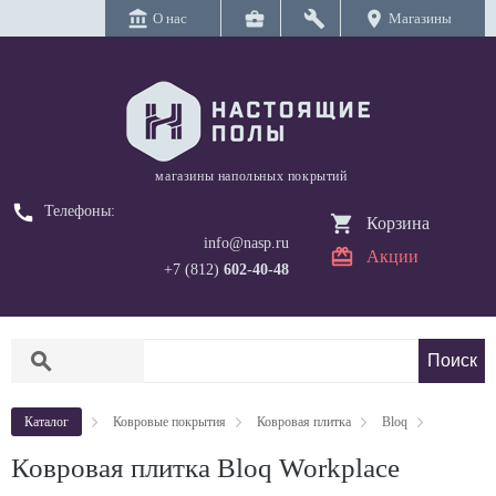
account_balance
business_center
build
location_on
О нас
Магазины
магазины напольных покрытий
call
Телефоны:
Корзина
info@nasp.ru
Акции
+7 (812)
602-40-48
search
Каталог
Ковровые покрытия
Ковровая плитка
Bloq
Ковровая плитка Bloq Workplace