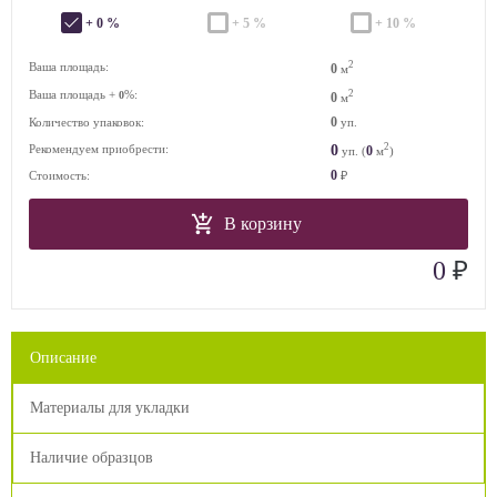
+ 0 %
+ 5 %
+ 10 %
2
Ваша площадь:
0
м
Ваша площадь +
%:
2
0
0
м
0
Количество упаковок:
уп.
2
0
Рекомендуем приобрести:
0
уп. (
м
)
0
Стоимость:
₽
В корзину
₽
0
Описание
Материалы для укладки
Наличие образцов