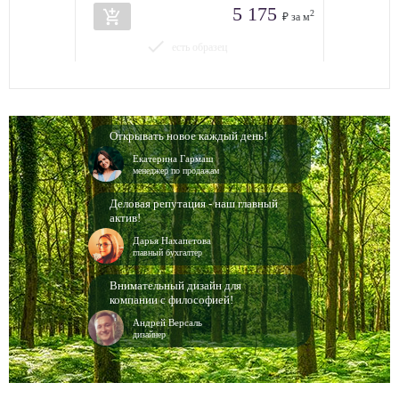
5 175
add_shopping_cart
2
₽ за м
done
есть образец
Открывать новое каждый день!
Екатерина Гармаш
менеджер по продажам
Деловая репутация - наш главный
актив!
Дарья Нахапетова
главный бухгалтер
Внимательный дизайн для
компании с философией!
Андрей Версаль
дизайнер