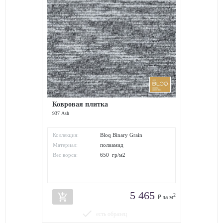
Ковровая плитка
937 Ash
Коллекция:
Bloq Binary Grain
Материал:
полиамид
Вес ворса:
650 гр/м2
5 465
add_shopping_cart
2
₽ за м
done
есть образец