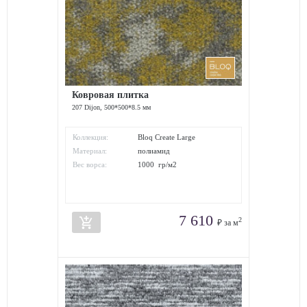
Ковровая плитка
207 Dijon, 500*500*8.5 мм
Коллекция:
Bloq Create Large
Материал:
полиамид
Вес ворса:
1000 гр/м2
7 610
add_shopping_cart
2
₽ за м