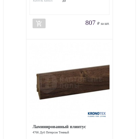
Кабель канал:
да
807
add_shopping_cart
₽ за шт.
Ламинированный плинтус
4766 Дуб Петерсон Темный