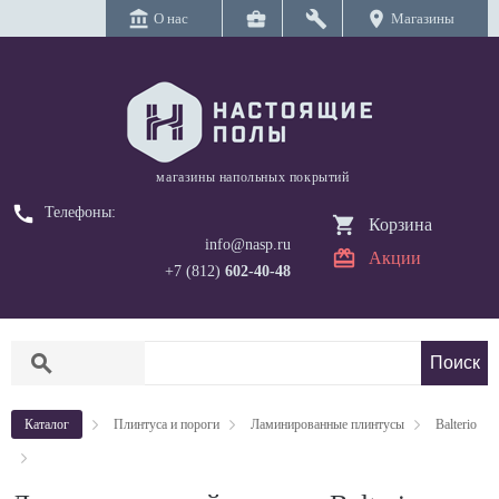
account_balance
business_center
build
location_on
О нас
Магазины
магазины напольных покрытий
call
Телефоны:
Корзина
info@nasp.ru
Акции
+7 (812)
602-40-48
search
Каталог
Плинтуса и пороги
Ламинированные плинтусы
Balterio