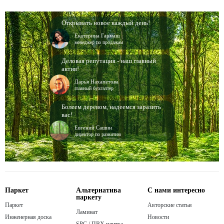
Открывать новое каждый день!
Екатерина Гармаш
менеджер по продажам
Деловая репутация - наш главный
актив!
Дарья Нахапетова
главный бухгалтер
Болеем деревом, надеемся заразить
вас!
Евгений Сашин
директор по развитию
Паркет
Альтернатива
С нами интересно
паркету
Паркет
Авторские статьи
Ламинат
Инженерная доска
Новости