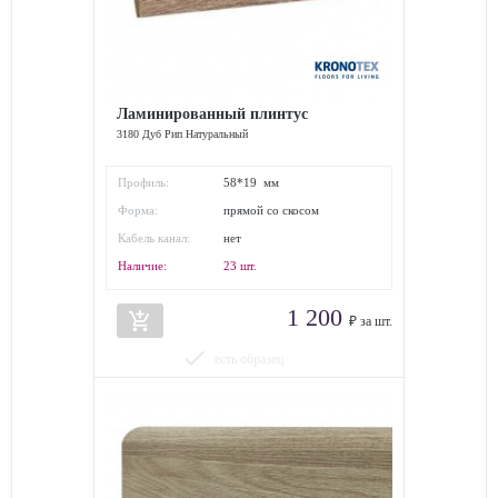
Ламинированный плинтус
3180 Дуб Рип Натуральный
Профиль:
58*19 мм
Форма:
прямой со скосом
Кабель канал:
нет
Наличие:
23
шт.
1 200
add_shopping_cart
₽ за шт.
done
есть образец