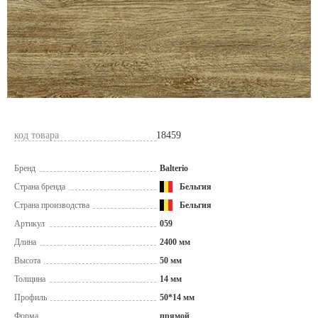
код товара
18459
Бренд
Balterio
Страна бренда
Бельгия
Страна производства
Бельгия
Артикул
059
Длина
2400 мм
Высота
50 мм
Толщина
14 мм
Профиль
50*14 мм
Форма
прямой