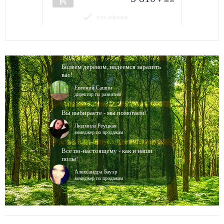
add_shopping_cart
₽ за м
done
есть образец
Болеем деревом, надеемся заразить
вас!
Евгений Сашин
директор по развитию
Вы выбираете - мы помогаем!
Людмила Реуцкая
менеджер по продажам
Все по-настоящему - как и наши
полы!
Александра Бауэр
менеджер по продажам