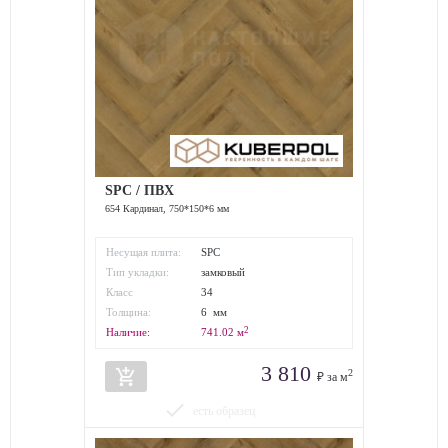
SPC / ПВХ
654 Кардинал, 750*150*6 мм
Несущая плита:
SPC
Тип укладки:
замковый
Класс
34
износостойкости:
Толщина:
6 мм
2
Наличие:
741.02
м
3 810
add_shopping_cart
2
₽ за м
done
есть образец