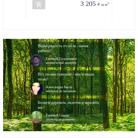
3 205
add_shopping_cart
2
₽ за м
Ваша радость от пола - наша
работа!
Евгений Сидоренков
коммерческий директор
Все по-настоящему - как и наши
полы!
Александра Бауэр
менеджер по продажам
Болеем деревом, надеемся заразить
вас!
Евгений Сашин
директор по развитию