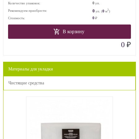
0
Количество упаковок:
уп.
2
0
Рекомендуем приобрести:
0
уп. (
м
)
0
Стоимость:
₽
В корзину
₽
0
Материалы для укладки
Чистящие средства