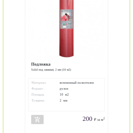
Подложка
Solid под ламинат, 2 мм (10 м2)
Материал:
вспененный полиэтилен
Формат:
рулон
Площадь
10 м2
упаковки:
Толщина:
2 мм
200
add_shopping_cart
2
₽ за м