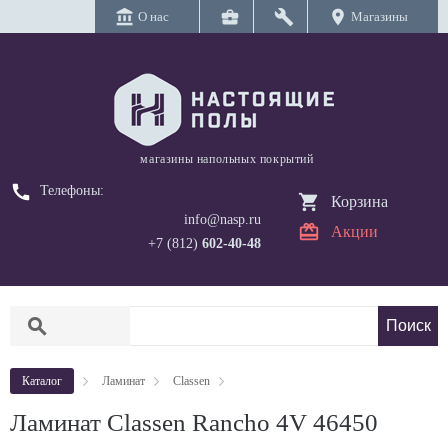
account_balance
business_center
build
location_on
О нас
Магазины
магазины напольных покрытий
call
Телефоны:
Корзина
info@nasp.ru
Акции
+7 (812)
602-40-48
search
Каталог
Ламинат
Classen
Ламинат Classen Rancho 4V 46450