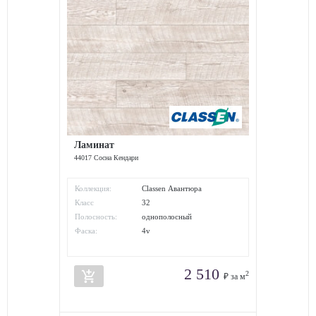
Ламинат
44017 Сосна Кендари
Коллекция:
Classen Авантюра
Класс
32
износостойкости:
Полосность:
однополосный
Фаска:
4v
2 510
add_shopping_cart
2
₽ за м