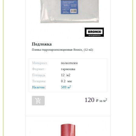
Подложка
Пленка гидропароизоляционная Bronix, (12 м2)
Материал:
полиэтилен
Формат:
гармошка
Площадь
12 м2
упаковки:
Толщина:
0.2 мм
2
Наличие:
589
м
120
add_shopping_cart
2
₽ за м