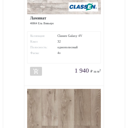
Ламинат
40864 Ель Вивьеро
Коллекция:
Classen Galaxy 4V
Класс
32
износостойкости:
Полосность:
однополосный
Фаска:
4v
1 940
add_shopping_cart
2
₽ за м