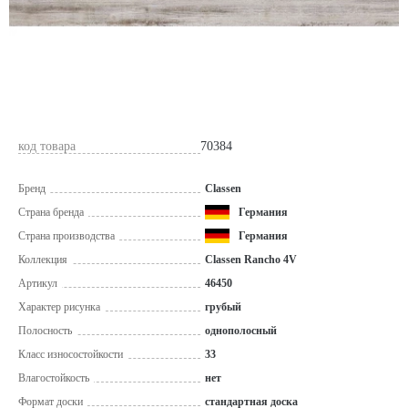
код товара
70384
Бренд
Classen
Страна бренда
Германия
Страна производства
Германия
Коллекция
Classen Rancho 4V
Артикул
46450
Характер рисунка
грубый
Полосность
однополосный
Класс износостойкости
33
Влагостойкость
нет
Формат доски
стандартная доска