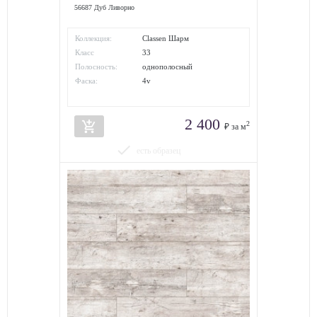
56687 Дуб Ливорно
Коллекция:
Classen Шарм
Класс
33
износостойкости:
Полосность:
однополосный
Фаска:
4v
2 400
add_shopping_cart
2
₽ за м
done
есть образец