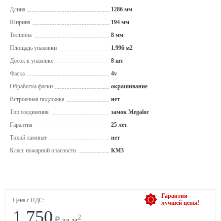
Длина
1286 мм
Ширина
194 мм
Толщина
8 мм
Площадь упаковки
1.996 м2
Досок в упаковке
8 шт
Фаска
4v
Обработка фаски
окрашивание
Встроенная подложка
нет
Тип соединения
замок Megaloc
Гарантия
25 лет
Тихий ламинат
нет
Класс пожарной опасности
КМ3
Гарантия
Цена с НДС:
лучшей цены!
1 750
2
₽ за м