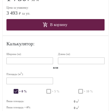
Цена за упаковку:
3 493
₽ за уп.
В корзину
Калькулятор:
Ширина (м):
Длина (м):
или
2
Площадь (м
):
+ 0 %
+ 5 %
+ 10 %
2
Ваша площадь:
0
м
Ваша площадь +
%:
2
0
0
м