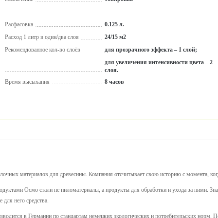
Расфасовка
0.125 л.
Расход 1 литр в один/два слоя
24/15 м2
Рекомендованное кол-во слоёв
для прозрачного эффекта – 1 слой;
для увеличения интенсивности цвета – 2
слоя.
Время высыхания
8 часов
лочных материалов для древесины. Компания отсчитывает свою историю с момента, когд
дуктами Осмо стали не пиломатериалы, а продукты для обработки и ухода за ними. Зна
 для него средства.
зводится в Германии по стандартам немецких экологических и потребительских норм. П