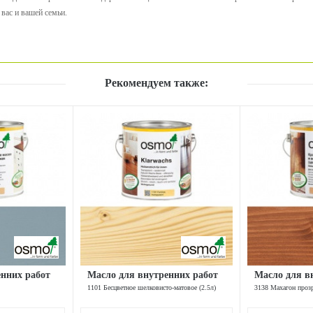
вас и вашей семьи.
Рекомендуем также:
енних работ
Масло для внутренних работ
Масло для в
1101 Бесцветное шелковисто-матовое (2.5л)
3138 Махагон прозр