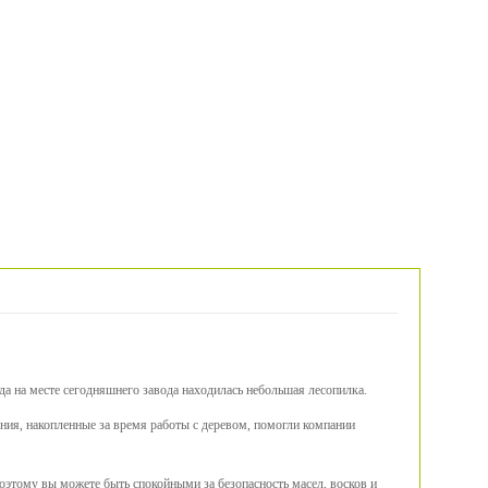
а на месте сегодняшнего завода находилась небольшая лесопилка.
ния, накопленные за время работы с деревом, помогли компании
оэтому вы можете быть спокойными за безопасность масел, восков и