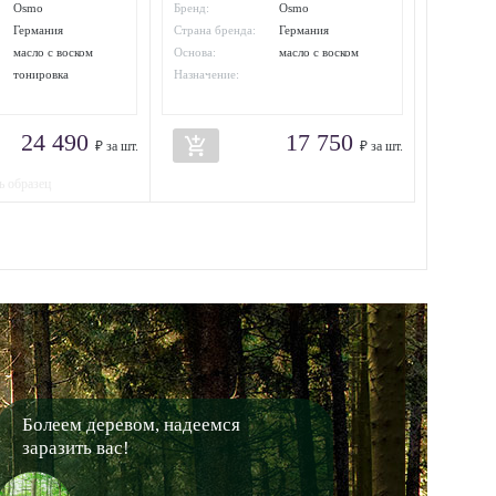
Osmo
Бренд:
Osmo
Германия
Страна бренда:
Германия
масло с воском
Основа:
масло с воском
тонировка
Назначение:
24 490
17 750
add_shopping_cart
₽ за шт.
₽ за шт.
ь образец
Болеем деревом, надеемся
заразить вас!