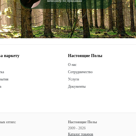
менеджер по продажам
а паркету
Настоящие Полы
О нас
тка
Сотрудничество
рытия
Услуги
а
Документы
ых сетях:
Настоящие Полы
2009 - 2026
Каталог товаров