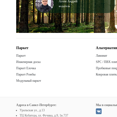
Агеев Андрей
водитель
Паркет
Альтернатив
Паркет
Ламинат
Инженерная доска
SPC / ПВХ пли
Паркет Елочка
Пробковые пок
Паркет Ромбы
Ковровая плитк
Модульный паркет
Адреса в Санкт-Петербурге:
Мы в социальн
Уральская ул., д.13
ТЦ Кубатура, ул. Фучика, д.9, 1в.737