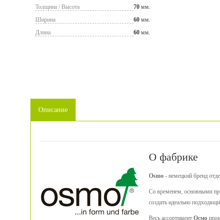
Толщина / Высота
70
мм.
Ширина
60
мм.
Длина
60
мм.
Описание
О фабрике
Osmo
- немецкий бренд отде
Со временем, основными про
создать идеально подходящие
Весь ассортимент
Осмо
прои