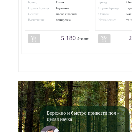
Бренд:
Osmo
Бренд:
Os
Страна бренда:
Германия
Страна бренда:
Гер
Основа:
масло с воском
Основа:
мас
Назначение:
тонировка
Назначение:
тон
5 180
2
add_shopping_cart
add_shopping_cart
₽ за шт.
Бережно и быстро привезти пол -
целая наука!