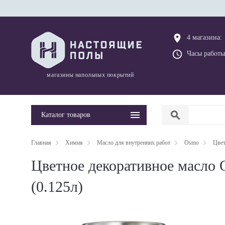
place
4 магазина:
query_builder
Часы работы
магазины напольных покрытий
search
Каталог товаров
Главная
Химия
Масло для внутренних работ
Osmo
Цвет
Цветное декоративное масло 
(0.125л)