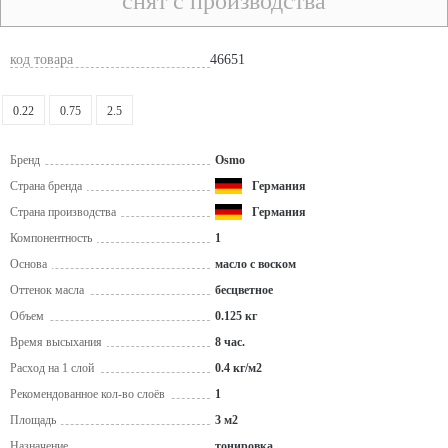
снят с производства
код товара
46651
0.22
0.75
2.5
Бренд
Osmo
Страна бренда
Германия
Страна производства
Германия
Компонентность
1
Основа
масло с воском
Оттенок масла
бесцветное
Объем
0.125 кг
Время высыхания
8 час.
Расход на 1 слой
0.4 кг/м2
Рекомендованное кол-во слоёв
1
Площадь
3 м2
Назначение
тонировка