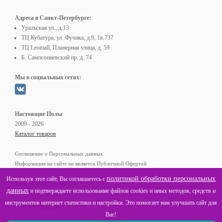
Адреса в Санкт-Петербурге:
Уральская ул., д.13
ТЦ Кубатура, ул. Фучика, д.9, 1в.737
ТЦ Leomall, Планерная улица, д. 59
Б. Сампсониевский пр. д. 74
Мы в социальных сетях:
Настоящие Полы
2009 - 2026
Каталог товаров
Соглашение о Персональных данных
Информация на сайте не является Публичной Офертой
политикой обработки персональных
Используя этот сайт, Вы соглашаетесь с
Контактные телефоны:
данных
и подтверждаете использование файлов cookies и иных методов, средств и
(812)
+7
602-40-48
инструментов интернет статистики и настройки. Это помогает нам улучшать сайт для
(800)
8
775-05-68
Вас!