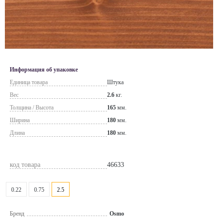
Информация об упаковке
Единица товара
Штука
Вес
2.6
кг.
Толщина / Высота
165
мм.
Ширина
180
мм.
Длина
180
мм.
код товара
46633
0.22
0.75
2.5
Бренд
Osmo