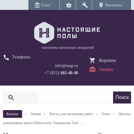
account_balance
business_center
build
location_on
О нас
Магазины
магазины напольных покрытий
call
Телефоны:
Корзина
info@nasp.ru
Акции
+7 (812)
602-40-48
search
Каталог
Химия
Масло для внутренних работ
Osmo
Цветное
декоративное масло Dekorwachs Transparente Tone