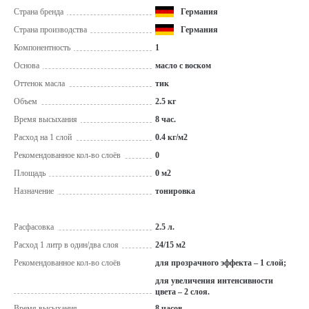
Страна бренда
Германия
Страна производства
Германия
Компонентность
1
Основа
масло с воском
Оттенок масла
тик
Объем
2.5 кг
Время высыхания
8 час.
Расход на 1 слой
0.4 кг/м2
Рекомендованное кол-во слоёв
0
Площадь
0 м2
Назначение
тонировка
Расфасовка
2.5 л.
Расход 1 литр в один/два слоя
24/15 м2
Рекомендованное кол-во слоёв
для прозрачного эффекта – 1 слой;
для увеличения интенсивности
цвета – 2 слоя.
Время высыхания
8 часов