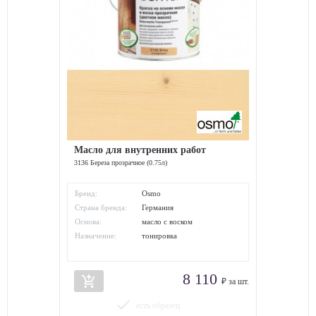
Масло для внутренних работ
3136 Береза прозрачное (0.75л)
Бренд:
Osmo
Страна бренда:
Германия
Основа:
масло с воском
Назначение:
тонировка
8 110
add_shopping_cart
₽ за шт.
done
есть образец