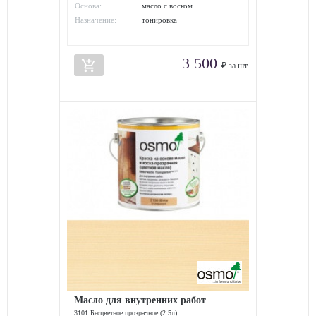
Основа:
масло с воском
Назначение:
тонировка
3 500
add_shopping_cart
₽ за шт.
Масло для внутренних работ
3101 Бесцветное прозрачное (2.5л)