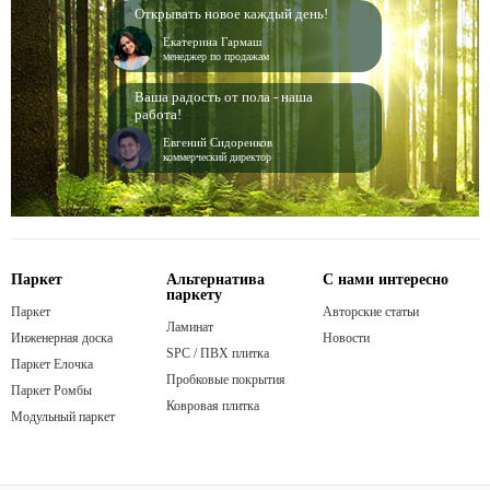
Открывать новое каждый день!
Екатерина Гармаш
менеджер по продажам
Ваша радость от пола - наша
работа!
Евгений Сидоренков
коммерческий директор
Паркет
Альтернатива
С нами интересно
паркету
Паркет
Авторские статьи
Ламинат
Инженерная доска
Новости
SPC / ПВХ плитка
Паркет Елочка
Пробковые покрытия
Паркет Ромбы
Ковровая плитка
Модульный паркет