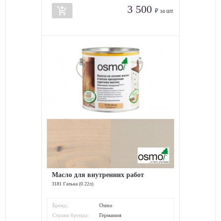
3 500
add_shopping_cart
₽ за шт.
Масло для внутренних работ
3181 Галька (0.22л)
Бренд:
Osmo
Страна бренда:
Германия